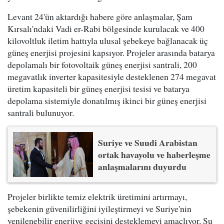
Levant 24'ün aktardığı habere göre anlaşmalar, Şam
Kırsalı'ndaki Vadi er-Rabi bölgesinde kurulacak ve 400
kilovoltluk iletim hattıyla ulusal şebekeye bağlanacak üç
güneş enerjisi projesini kapsıyor. Projeler arasında batarya
depolamalı bir fotovoltaik güneş enerjisi santrali, 200
megavatlık inverter kapasitesiyle desteklenen 274 megavat
üretim kapasiteli bir güneş enerjisi tesisi ve batarya
depolama sistemiyle donatılmış ikinci bir güneş enerjisi
santrali bulunuyor.
Suriye ve Suudi Arabistan
ortak havayolu ve haberleşme
anlaşmalarını duyurdu
Projeler birlikte temiz elektrik üretimini artırmayı,
şebekenin güvenilirliğini iyileştirmeyi ve Suriye'nin
yenilenebilir enerjiye geçişini desteklemeyi amaçlıyor. Su