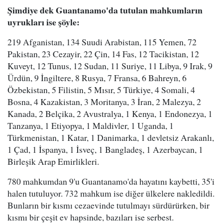
Şimdiye dek Guantanamo'da tutulan mahkumların
uyrukları ise şöyle:
219 Afganistan, 134 Suudi Arabistan, 115 Yemen, 72
Pakistan, 23 Cezayir, 22 Çin, 14 Fas, 12 Tacikistan, 12
Kuveyt, 12 Tunus, 12 Sudan, 11 Suriye, 11 Libya, 9 Irak, 9
Ürdün, 9 İngiltere, 8 Rusya, 7 Fransa, 6 Bahreyn, 6
Özbekistan, 5 Filistin, 5 Mısır, 5 Türkiye, 4 Somali, 4
Bosna, 4 Kazakistan, 3 Moritanya, 3 İran, 2 Malezya, 2
Kanada, 2 Belçika, 2 Avustralya, 1 Kenya, 1 Endonezya, 1
Tanzanya, 1 Etiyopya, 1 Maldivler, 1 Uganda, 1
Türkmenistan, 1 Katar, 1 Danimarka, 1 devletsiz Arakanlı,
1 Çad, 1 İspanya, 1 İsveç, 1 Bangladeş, 1 Azerbaycan, 1
Birleşik Arap Emirlikleri.
780 mahkumdan 9'u Guantanamo'da hayatını kaybetti, 35'i
halen tutuluyor. 732 mahkum ise diğer ülkelere nakledildi.
Bunların bir kısmı cezaevinde tutulmayı sürdürürken, bir
kısmı bir çeşit ev hapsinde, bazıları ise serbest.