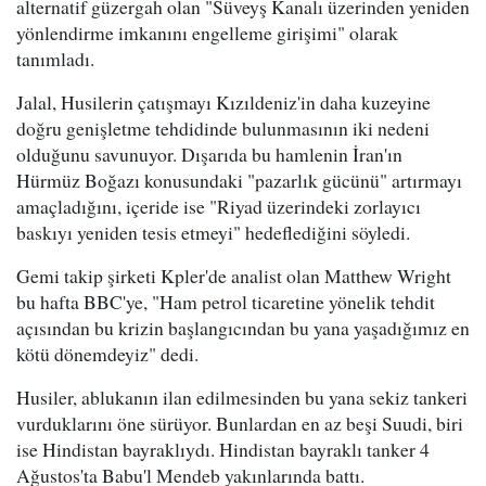
alternatif güzergah olan "Süveyş Kanalı üzerinden yeniden
yönlendirme imkanını engelleme girişimi" olarak
tanımladı.
Jalal, Husilerin çatışmayı Kızıldeniz'in daha kuzeyine
doğru genişletme tehdidinde bulunmasının iki nedeni
olduğunu savunuyor. Dışarıda bu hamlenin İran'ın
Hürmüz Boğazı konusundaki "pazarlık gücünü" artırmayı
amaçladığını, içeride ise "Riyad üzerindeki zorlayıcı
baskıyı yeniden tesis etmeyi" hedeflediğini söyledi.
Gemi takip şirketi Kpler'de analist olan Matthew Wright
bu hafta BBC'ye, "Ham petrol ticaretine yönelik tehdit
açısından bu krizin başlangıcından bu yana yaşadığımız en
kötü dönemdeyiz" dedi.
Husiler, ablukanın ilan edilmesinden bu yana sekiz tankeri
vurduklarını öne sürüyor. Bunlardan en az beşi Suudi, biri
ise Hindistan bayraklıydı. Hindistan bayraklı tanker 4
Ağustos'ta Babu'l Mendeb yakınlarında battı.