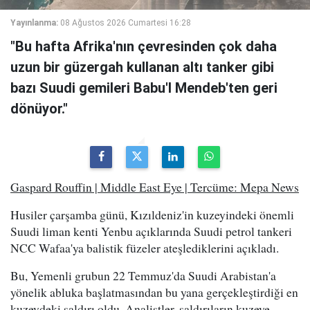
Yayınlanma:
08 Ağustos 2026 Cumartesi 16:28
"Bu hafta Afrika'nın çevresinden çok daha
uzun bir güzergah kullanan altı tanker gibi
bazı Suudi gemileri Babu'l Mendeb'ten geri
dönüyor."
Gaspard Rouffin | Middle East Eye | Tercüme: Mepa News
Husiler çarşamba günü, Kızıldeniz'in kuzeyindeki önemli
Suudi liman kenti Yenbu açıklarında Suudi petrol tankeri
NCC Wafaa'ya balistik füzeler ateşlediklerini açıkladı.
Bu, Yemenli grubun 22 Temmuz'da Suudi Arabistan'a
yönelik abluka başlatmasından bu yana gerçekleştirdiği en
kuzeydeki saldırı oldu. Analistler, saldırıların kuzeye,