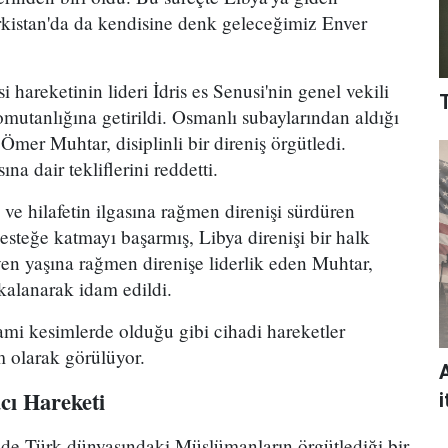
ürkistan'da da kendisine denk geleceğimiz Enver
 hareketinin lideri İdris es Senusi'nin genel vekili
komutanlığına getirildi. Osmanlı subaylarından aldığı
 Ömer Muhtar, disiplinli bir direniş örgütledi.
ına dair tekliflerini reddetti.
ve hilafetin ilgasına rağmen direnişi sürdüren
esteğe katmayı başarmış, Libya direnişi bir halk
yen yaşına rağmen direnişe liderlik eden Muhtar,
kalanarak idam edildi.
mi kesimlerde olduğu gibi cihadi hareketler
m olarak görülüyor.
cı Hareketi
i
de Türk dünyasındaki Müslümanların örgütlediği bir