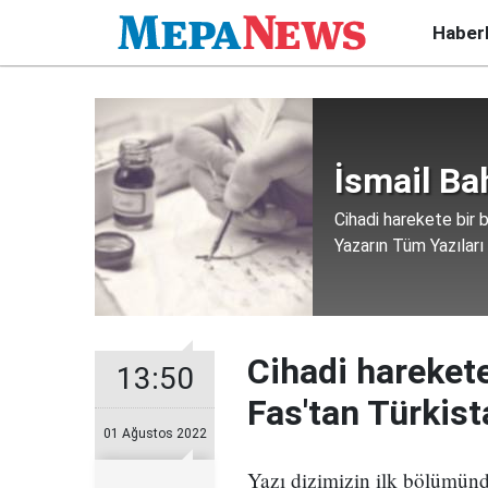
Haber
İsmail Ba
Cihadi harekete bir b
Yazarın Tüm Yazıları
Cihadi harekete
13:50
Fas'tan Türkista
01 Ağustos 2022
Yazı dizimizin ilk bölümünde