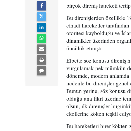
birçok direniş hareketi tertip
Bu direnişlerden özellikle 
cihadi hareketler tarafından 
otoritesi kaybolduğu ve İslam
dinamikler üzerinden organize
öncülük etmişti.
Elbette söz konusu direniş ha
vurgulamak pek mümkün değil
dönemde, modern anlamda id
nedenle bu direnişler genel o
Bunun yerine, söz konusu dire
olduğu ana fikri üzerine te
olsun, ilk direnişler bugünk
ekollerine köken teşkil ediyo
Bu hareketleri birer kökten 