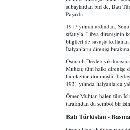
subaylardan biri de, Batı T
Paşa'dır.
1917 yılının ardından, Senusi
sıfatıyla, Libya direnişinin 
bilgileri de savaşta kullanan
İtalyanların direnişi bırakmas
Osmanlı Devleti yıkılmasına 
Muhtar, tüm halkı direnişe d
hareketine dönmüştü. İlerle
1931 yılında İtalyanlarca ya
Ömer Muhtar, halen tüm İsla
tarafından da sembol bir isi
Batı Türkistan - Basma
Osmanlı'nın dağılma sürecin