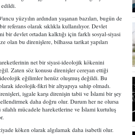
 edildi.
19'uncu yüzyılın ardından yaşanan bazıları, bugün de
bir referans olarak sıklıkla kullanılıyor. Devlet
i bir devlet ortadan kalktığı için farklı sosyal-siyasi
 olan bu direnişlere, bilhassa tarikat yapıları
reketlerinin net bir siyasi-ideolojik kökenini
. Zaten söz konusu direnişler cereyan ettiği
eolojik eğilimler henüz oluşmuş değildi. Bu
larak ideolojik-fikri bir altyapıya sahip olmadı.
nişleri, işgale karşı direnişin tabii ve İslami bir şey
mellendirmek daha doğru olur. Durum her ne olursa
ü silahlı mücadele hareketlerine ve İslami kurtuluş
r.
ziyade köken olarak algılamak daha isabetli olur.