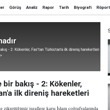
ler
Görüş
Analiz
Rapor
Tarih
Biyografi
Röport
hadır
akış - 2: Kökenler, Fas'tan Türkistan'a ilk direniş hareketleri
 >
 bir bakış - 2: Kökenler,
n'a ilk direniş hareketleri
 zikrettiğimiz işgallere karşı İslam coğrafyalarında