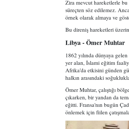
Zira mevcut hareketlerle bu d
süreçten söz edilemez. Ancak
örnek olarak almaya ve gös
Bu direniş hareketleri üzerin
Libya - Ömer Muhtar
1862 yılında dünyaya gelen 
yer alan, İslami eğitim faali
Afrika'da etkisini günden gü
halkın arasındaki soğuklukla
Ömer Muhtar, çalıştığı bölgel
çıkarken, bir yandan da tem
eğitti. Fransa'nın bugün Çad s
önlemek için fiilen çatışmala