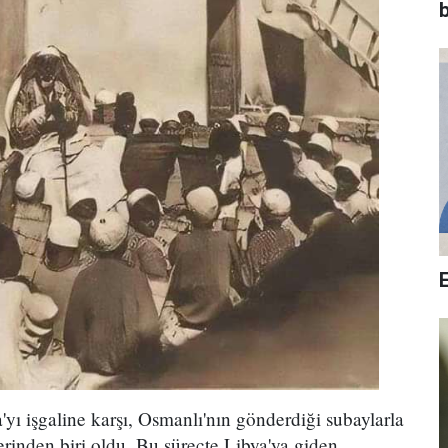
b
a'yı işgaline karşı, Osmanlı'nın gönderdiği subaylarla
erinden biri oldu. Bu süreçte Libya'ya giden