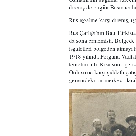
direniş de bugün Basmacı har
Rus işgaline karşı direniş, i
Rus Çarlığı'nın Batı Türkista
da sona ermemişti. Bölgede Ru
işgalcileri bölgeden atmayı
1918 yılında Fergana Vadisi
temelini attı. Kısa süre içer
Ordusu'na karşı şiddetli çat
gerisindeki bir merkez olara