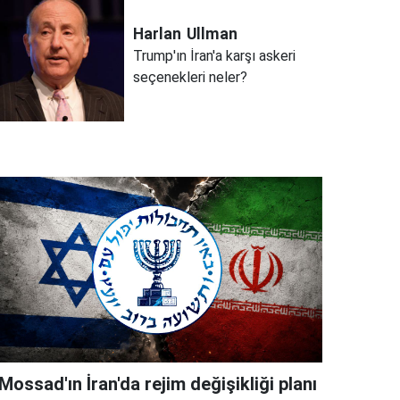
Harlan
Ullman
Trump'ın İran'a karşı askeri
seçenekleri neler?
Mossad'ın İran'da rejim değişikliği planı