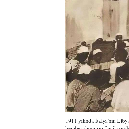
1911 yılında İtalya'nın Liby
beraber direnişin öncü isiml