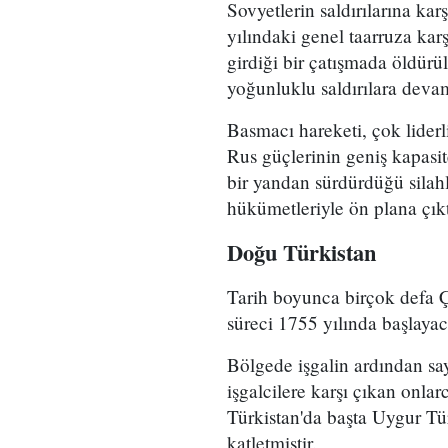
Sovyetlerin saldırılarına kar
yılındaki genel taarruza kar
girdiği bir çatışmada öldür
yoğunluklu saldırılara devam
Basmacı hareketi, çok liderl
Rus güçlerinin geniş kapasit
bir yandan sürdürdüğü silahl
hükümetleriyle ön plana çıkt
Doğu Türkistan
Tarih boyunca birçok defa Ç
süreci 1755 yılında başlayac
Bölgede işgalin ardından say
işgalcilere karşı çıkan onlar
Türkistan'da başta Uygur T
katletmiştir.