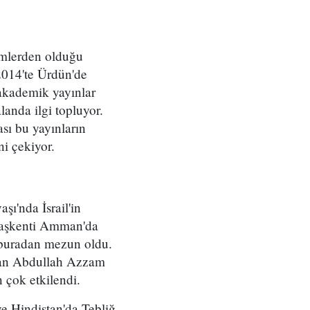
simlerden olduğu
2014'te Ürdün'de
 akademik yayınlar
anda ilgi topluyor.
ı bu yayınların
ni çekiyor.
ı'nda İsrail'in
 başkenti Amman'da
e buradan mezun oldu.
 olan Abdullah Azzam
çok etkilendi.
e Hindistan'da Tebliğ