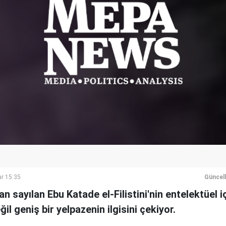
r 15:35
Güncel
n sayılan Ebu Katade el-Filistini'nin entelektüel i
ğil geniş bir yelpazenin ilgisini çekiyor.