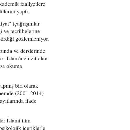
kademik faaliyetlere
illerini yaptı.
iyat" (çağrışımlar
i ve tecrübelerine
ştirdiği gözlemleniyor.
bında ve derslerinde
 "İslam'a en zıt olan
orsa okuma
apmış biri olarak
dönemde (2001-2014)
ayıtlarında ifade
ler İslami ilim
psikolojik içeriklerle