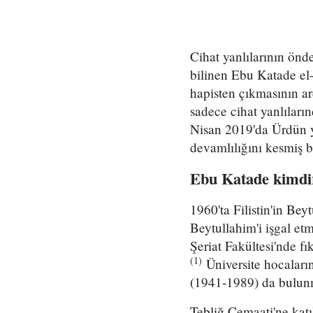
Cihat yanlılarının önd
bilinen Ebu Katade el
hapisten çıkmasının a
sadece cihat yanlıları
Nisan 2019'da Ürdün y
devamlılığını kesmiş b
Ebu Katade kimdi
1960'ta Filistin'in Be
Beytullahim'i işgal et
Şeriat Fakültesi'nde f
(1)
Üniversite hocaların
(1941-1989) da bulunm
Tebliğ Cemaati'ne kat