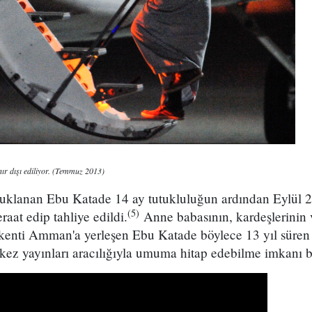
ır dışı ediliyor. (Temmuz 2013)
utuklanan Ebu Katade 14 ay tutukluluğun ardından Eylül
(5)
aat edip tahliye edildi.
Anne babasının, kardeşlerinin 
kenti Amman'a yerleşen Ebu Katade böylece 13 yıl süren
 kez yayınları aracılığıyla umuma hitap edebilme imkanı 