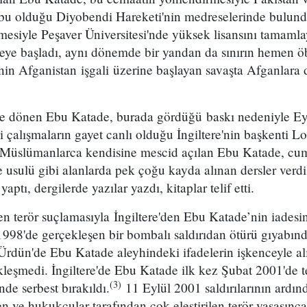
u olduğu Diyobendi Hareketi'nin medreselerinde bulund
mesiyle Peşaver Üniversitesi'nde yüksek lisansını tamaml
meye başladı, aynı dönemde bir yandan da sınırın hemen 
'nin Afganistan işgali üzerine başlayan savaşta Afganlara 
'e dönen Ebu Katade, burada gördüğü baskı nedeniyle Eylü
 çalışmaların gayet canlı olduğu İngiltere'nin başkenti Lon
üslümanlarca kendisine mescid açılan Ebu Katade, cuma 
e usulü gibi alanlarda pek çoğu kayda alınan dersler verdi, 
aptı, dergilerde yazılar yazdı, kitaplar telif etti.
n terör suçlamasıyla İngiltere'den Ebu Katade’nin iadesin
1998'de gerçekleşen bir bombalı saldırıdan ötürü gıyabın
 Ürdün'de Ebu Katade aleyhindeki ifadelerin işkenceyle al
leşmedi. İngiltere'de Ebu Katade ilk kez Şubat 2001'de t
(3)
nde serbest bırakıldı.
11 Eylül 2001 saldırılarının ardı
en ve hukukçular tarafından çok eleştirilen terör yasasınca,