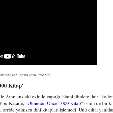
hliyesine dair CNN'nin yayını (Eylül 2014)
00 Kitap"
e Amman'daki evinde yaptığı İslami ilimlere dair akademi
 Ebu Katade,
"Ölmeden Önce 1000 Kitap"
isimli de bir ki
 seride yalnızca dini kitapları işlemedi. Ünü cihat yanlıl