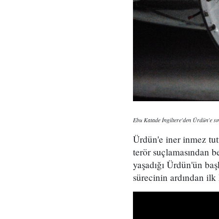
Ebu Katade İngiltere'den Ürdün'e sın
Ürdün'e iner inmez t
terör suçlamasından ber
yaşadığı Ürdün'ün baş
sürecinin ardından ilk