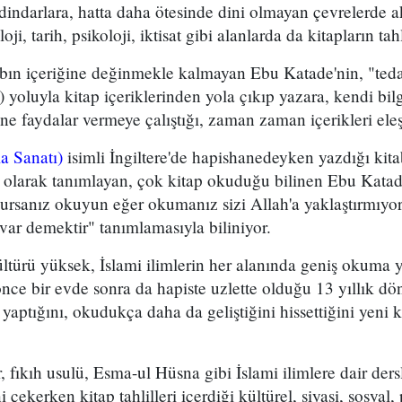
dindarlara, hatta daha ötesinde dini olmayan çevrelerde a
ji, tarih, psikoloji, iktisat gibi alanlarda da kitapların tahl
tabın içeriğine değinmekle kalmayan Ebu Katade'nin, "teda
 yoluyla kitap içeriklerinden yola çıkıp yazara, kendi bilg
ine faydalar vermeye çalıştığı, zaman zaman içerikleri ele
a Sanatı)
isimli İngiltere'de hapishanedeyken yazdığı kita
 olarak tanımlayan, çok kitap okuduğu bilinen Ebu Katade
okursanız okuyun eğer okumanız sizi Allah'a yaklaştırmıy
var demektir" tanımlamasıyla biliniyor.
türü yüksek, İslami ilimlerin her alanında geniş okuma y
nce bir evde sonra da hapiste uzlette olduğu 13 yıllık 
aptığını, okudukça daha da geliştiğini hissettiğini yeni k
r, fıkıh usulü, Esma-ul Hüsna gibi İslami ilimlere dair ders
 çekerken kitap tahlilleri içerdiği kültürel, siyasi, sosyal, 