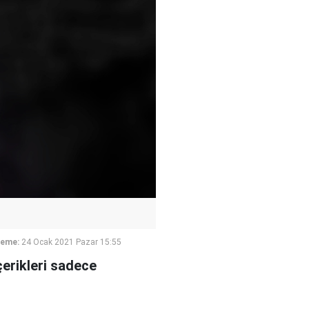
leme:
24 Ocak 2021 Pazar 15:55
çerikleri sadece