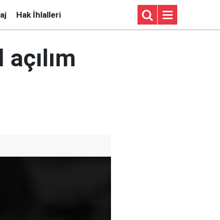
aj
Hak İhlalleri
l açılım