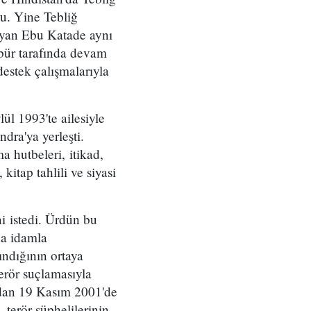
u. Yine Tebliğ
ayan Ebu Katade aynı
öbür tarafında devam
destek çalışmalarıyla
l 1993'te ailesiyle
dra'ya yerleşti.
hutbeleri, itikad,
kitap tahlili ve siyasi
i istedi. Ürdün bu
da idamla
ındığının ortaya
erör suçlamasıyla
ndan 19 Kasım 2001'de
 terör şüphelilerinin