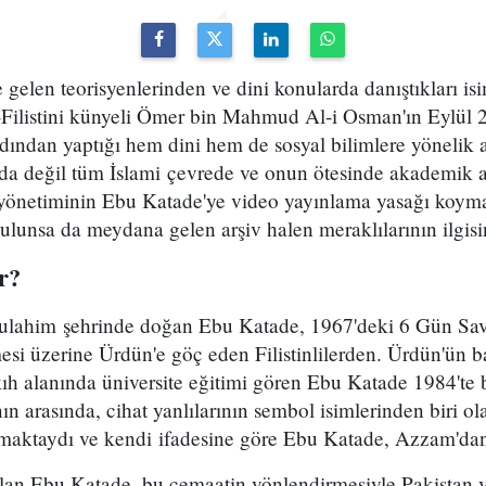
e gelen teorisyenlerinden ve dini konularda danıştıkları i
-Filistini künyeli Ömer bin Mahmud Al-i Osman'ın Eylül 
rdından yaptığı hem dini hem de sosyal bilimlere yönelik
nda değil tüm İslami çevrede ve onun ötesinde akademik al
önetiminin Ebu Katade'ye video yayınlama yasağı koymas
ulunsa da meydana gelen arşiv halen meraklılarının ilgisi
r?
ytulahim şehrinde doğan Ebu Katade, 1967'deki 6 Gün Savaş
mesi üzerine Ürdün'e göç eden Filistinlilerden. Ürdün'ün
ıkıh alanında üniversite eğitimi gören Ebu Katade 1984't
ın arasında, cihat yanlılarının sembol isimlerinden biri
aktaydı ve kendi ifadesine göre Ebu Katade, Azzam'dan 
ılan Ebu Katade, bu cemaatin yönlendirmesiyle Pakistan v