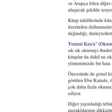
ve Arapça bilen diğer 
ulaşacak şekilde sosyolo
Kitap tahlillerinde ki
üzerinden dallanmalar)
değindiği, dinleyiciler
'Fennul Kıra'a" (Okum
sık sık okumayı ibadet
kitaplar da dahil ne 
yönteminizde bir hata 
Öncesinde de genel kül
görülen Ebu Katade, ö
çok daha fazla okuma y
ediyor.
Diğer yayınladığı tefsi
meraklılarının dikkatini