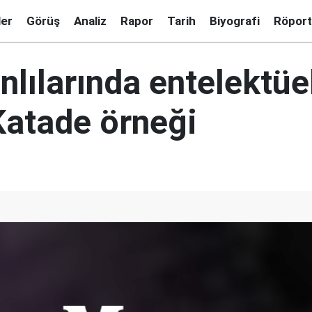
ler
Görüş
Analiz
Rapor
Tarih
Biyografi
Röport
nlılarında entelektüe
Katade örneği