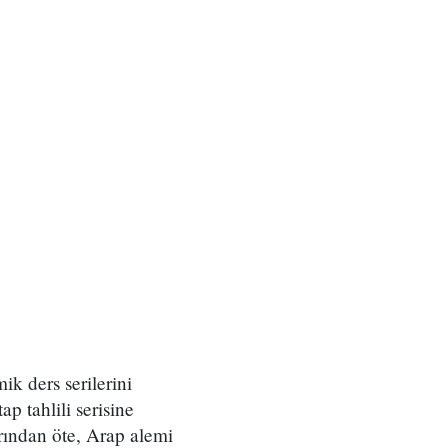
k ders serilerini
tap tahlili serisine
arından öte, Arap alemi