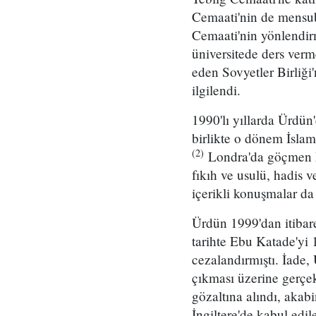
Cemaati'nin de mensub
Cemaati'nin yönlendir
üniversitede ders ver
eden Sovyetler Birliği
ilgilendi.
1990'lı yıllarda Ürdün
birlikte o dönem İslami
(2)
Londra'da göçmen M
fıkıh ve usulü, hadis v
içerikli konuşmalar da y
Ürdün 1999'dan itibare
tarihte Ebu Katade'yi 
cezalandırmıştı. İade,
çıkması üzerine gerçek
gözaltına alındı, akabi
İngiltere'de kabul edil