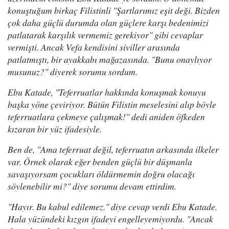
konuştuğum birkaç Filistinli "Şartlarımız eşit deği. Bizden
çok daha güçlü durumda olan güçlere karşı bedenimizi
patlatarak karşılık vermemiz gerekiyor" gibi cevaplar
vermişti. Ancak Vefa kendisini siviller arasında
patlatmıştı, bir ayakkabı mağazasında. "Bunu onaylıyor
musunuz?" diyerek sorumu sordum.
Ebu Katade, "Teferruatlar hakkında konuşmak konuyu
başka yöne çeviriyor. Bütün Filistin meselesini alıp böyle
teferruatlara çekmeye çalışmak!" dedi aniden öfkeden
kızaran bir yüz ifadesiyle.
Ben de, "Ama teferruat değil, teferruatın arkasında ilkeler
var. Örnek olarak eğer benden güçlü bir düşmanla
savaşıyorsam çocukları öldürmemin doğru olacağı
söylenebilir mi?" diye sorumu devam ettirdim.
"Hayır. Bu kabul edilemez." diye cevap verdi Ebu Katade.
Hala yüzündeki kızgın ifadeyi engelleyemiyordu. "Ancak