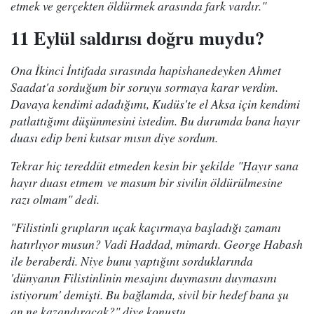
etmek ve gerçekten öldürmek arasında fark vardır."
11 Eylül saldırısı doğru muydu?
Ona İkinci İntifada sırasında hapishanedeyken Ahmet
Saadat'a sorduğum bir soruyu sormaya karar verdim.
Davaya kendimi adadığımı, Kudüs'te el Aksa için kendimi
patlattığımı düşünmesini istedim. Bu durumda bana hayır
duası edip beni kutsar mısın diye sordum.
Tekrar hiç tereddüt etmeden kesin bir şekilde "Hayır sana
hayır duası etmem ve masum bir sivilin öldürülmesine
razı olmam" dedi.
"Filistinli grupların uçak kaçırmaya başladığı zamanı
hatırlıyor musun? Vadi Haddad, mimardı. George Habash
ile beraberdi. Niye bunu yaptığını sorduklarında
'dünyanın Filistinlinin mesajını duymasını duymasını
istiyorum' demişti. Bu bağlamda, sivil bir hedef bana şu
an ne kazandıracak?" diye konuştu.