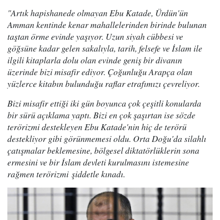
"Artık hapishanede olmayan Ebu Katade, Ürdün'ün
Amman kentinde kenar mahallelerinden birinde bulunan
taştan örme evinde yaşıyor. Uzun siyah cübbesi ve
göğsüne kadar gelen sakalıyla, tarih, felsefe ve İslam ile
ilgili kitaplarla dolu olan evinde geniş bir divanın
üzerinde bizi misafir ediyor. Çoğunluğu Arapça olan
yüzlerce kitabın bulunduğu raflar etrafımızı çevreliyor.
Bizi misafir ettiği iki gün boyunca çok çeşitli konularda
bir sürü açıklama yaptı. Bizi en çok şaşırtan ise sözde
terörizmi destekleyen Ebu Katade'nin hiç de terörü
destekliyor gibi görünmemesi oldu. Orta Doğu'da silahlı
çatışmalar beklemesine, bölgesel diktatörlüklerin sona
ermesini ve bir İslam devleti kurulmasını istemesine
rağmen terörizmi şiddetle kınadı.