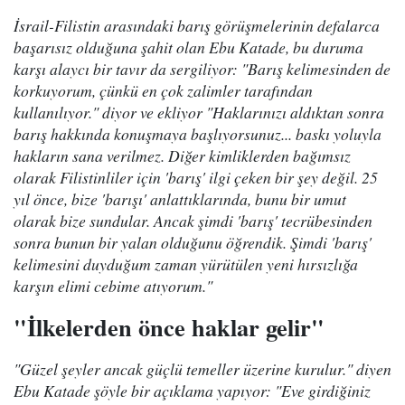
İsrail-Filistin arasındaki barış görüşmelerinin defalarca
başarısız olduğuna şahit olan Ebu Katade, bu duruma
karşı alaycı bir tavır da sergiliyor: "Barış kelimesinden de
korkuyorum, çünkü en çok zalimler tarafından
kullanılıyor." diyor ve ekliyor "Haklarınızı aldıktan sonra
barış hakkında konuşmaya başlıyorsunuz... baskı yoluyla
hakların sana verilmez. Diğer kimliklerden bağımsız
olarak Filistinliler için 'barış' ilgi çeken bir şey değil. 25
yıl önce, bize 'barışı' anlattıklarında, bunu bir umut
olarak bize sundular. Ancak şimdi 'barış' tecrübesinden
sonra bunun bir yalan olduğunu öğrendik. Şimdi 'barış'
kelimesini duyduğum zaman yürütülen yeni hırsızlığa
karşın elimi cebime atıyorum."
"İlkelerden önce haklar gelir"
"Güzel şeyler ancak güçlü temeller üzerine kurulur." diyen
Ebu Katade şöyle bir açıklama yapıyor: "Eve girdiğiniz