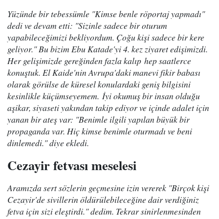
Yüzünde bir tebessümle "Kimse benle röportaj yapmadı"
dedi ve devam etti: "Sizinle sadece bir oturum
yapabileceğimizi bekliyordum. Çoğu kişi sadece bir kere
geliyor." Bu bizim Ebu Katade'yi 4. kez ziyaret edişimizdi.
Her gelişimizde gereğinden fazla kalıp hep saatlerce
konuştuk. El Kaide'nin Avrupa'daki manevi fikir babası
olarak görülse de küresel konulardaki geniş bilgisini
kesinlikle küçümseyemem. İyi okumuş bir insan olduğu
aşikar, siyaseti yakından takip ediyor ve içinde adalet için
yanan bir ateş var: "Benimle ilgili yapılan büyük bir
propaganda var. Hiç kimse benimle oturmadı ve beni
dinlemedi." diye ekledi.
Cezayir fetvası meselesi
Aramızda sert sözlerin geçmesine izin vererek "Birçok kişi
Cezayir'de sivillerin öldürülebileceğine dair verdiğiniz
fetva için sizi eleştirdi." dedim. Tekrar sinirlenmesinden