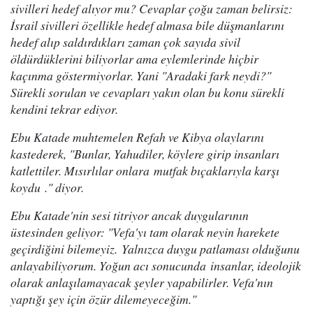
sivilleri hedef alıyor mu? Cevaplar çoğu zaman belirsiz:
İsrail sivilleri özellikle hedef almasa bile düşmanlarını
hedef alıp saldırdıkları zaman çok sayıda sivil
öldürdüklerini biliyorlar ama eylemlerinde hiçbir
kaçınma göstermiyorlar. Yani "Aradaki fark neydi?"
Sürekli sorulan ve cevapları yakın olan bu konu sürekli
kendini tekrar ediyor.
Ebu Katade muhtemelen Refah ve Kibya olaylarını
kastederek, "Bunlar, Yahudiler, köylere girip insanları
katlettiler. Mısırlılar onlara mutfak bıçaklarıyla karşı
koydu ." diyor.
Ebu Katade'nin sesi titriyor ancak duygularının
üstesinden geliyor: "Vefa'yı tam olarak neyin harekete
geçirdiğini bilemeyiz. Yalnızca duygu patlaması olduğunu
anlayabiliyorum. Yoğun acı sonucunda insanlar, ideolojik
olarak anlaşılamayacak şeyler yapabilirler. Vefa'nın
yaptığı şey için özür dilemeyeceğim."