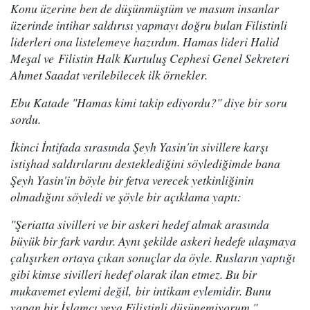
Konu üzerine ben de düşünmüştüm ve masum insanlar
üzerinde intihar saldırısı yapmayı doğru bulan Filistinli
liderleri ona listelemeye hazırdım. Hamas lideri Halid
Meşal ve Filistin Halk Kurtuluş Cephesi Genel Sekreteri
Ahmet Saadat verilebilecek ilk örnekler.
Ebu Katade "Hamas kimi takip ediyordu?" diye bir soru
sordu.
İkinci İntifada sırasında Şeyh Yasin'in sivillere karşı
istişhad saldırılarını desteklediğini söylediğimde bana
Şeyh Yasin'in böyle bir fetva verecek yetkinliğinin
olmadığını söyledi ve şöyle bir açıklama yaptı:
"Şeriatta sivilleri ve bir askeri hedef almak arasında
büyük bir fark vardır. Aynı şekilde askeri hedefe ulaşmaya
çalışırken ortaya çıkan sonuçlar da öyle. Rusların yaptığı
gibi kimse sivilleri hedef olarak ilan etmez. Bu bir
mukavemet eylemi değil, bir intikam eylemidir. Bunu
yapan bir İslamcı veya Filistinli düşünemiyorum."