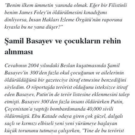
"Benim ilkem ümmetin yanında olmak. Eğer bir Filistinli
benim James Foley'in öldürülmesini kınadığımı
dinliyorsa, İnsan Hakları İzleme Örgütü'nün raporuna
kıyasla bu ne yana düşer?"
Şamil Basayev ve çocukların rehin
alınması
Cevabının 2004 yılındaki Beslan kuşatmasında Şamil
Basayev'in 300'den fazla okul çocuğunun ve ailelerinin
öldürüldüğünü bir gazeteciye itiraf etmesine benzediğini
söyledim. O röportajda terörist olduğunu isteksizce itiraf
eden Basayev, Putin'in de terör listesine eklenmesini talep
etmişti. Basayev 300'den fazla insanı öldürürken Putin,
Çeçenistan'a yaptığı bombardımanda 40,000 sivili
öldürmüştü. Ebu Katade odaya giren çok güzel, dalgalı
saçlı ve kırmızı elbiseli yeni yeni yürümeye başlayan
küçük torununu tutmaya çalışırken, "Yine de bu terörist