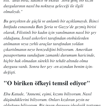
etti." dedi biraz sakince ve ekledi "Soru genç bir kızın
duygularının nasıl bu noktaya geleceği ile ilgili
olmalıydı."
Bu gerçekten de güçlü ve anlamlı bir açıklamaydı. İkinci
İntifada esnasında Batı Şeria ve Gazze'de gezmiş birisi
olarak, Filistinli bir kadın için yanılmanın nasıl bir şey
olduğunu, İsrail askerleri tarafından otobüslerden
atılmanın veya zırhlı araçlar tarafından yoldan
çıkartılmanın neye benzediğini biliyorum. Amerikan
pasaportumu sunduğum zamanki durumum haricinde,
hiçbir hak olmadan sürekli bir tehdit altında olma
duygusu vardı. Sonra her şey -en azından benim için-
değişti.
"O biriken öfkeyi temsil ediyor"
Ebu Katade, "Annemi, eşimi, kızımı biliyorum. Nasıl
düşündüklerini biliyorum. Onları kızdıran şeyin ne
olduğunu biliyorum. Bir insan duygusu ideolojik tartışma