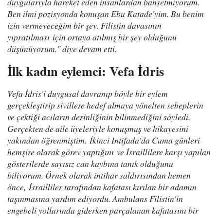
duygularıyla hareket eden insanlardan bahsetmiyorum.
Ben ilmi pozisyonda konuşan Ebu Katade'yim. Bu benim
izin vermeyeceğim bir şey. Filistin davasının
yıpratılması için ortaya atılmış bir şey olduğunu
düşünüyorum." diye devam etti.
İlk kadın eylemci: Vefa İdris
Vefa İdris'i duygusal davranıp böyle bir eylem
gerçekleştirip sivillere hedef almaya yönelten sebeplerin
ve çektiği acıların derinliğinin bilinmediğini söyledi.
Gerçekten de aile üyeleriyle konuşmuş ve hikayesini
yakından öğrenmiştim. İkinci Intifada'da Cuma günleri
hemşire olarak görev yaptığını ve İsraillilere karşı yapılan
gösterilerde sayısız can kaybına tanık olduğunu
biliyorum. Örnek olarak intihar saldırısından hemen
önce, İsrailliler tarafından kafatası kırılan bir adamın
taşınmasına yardım ediyordu. Ambulans Filistin'in
engebeli yollarında giderken parçalanan kafatasını bir