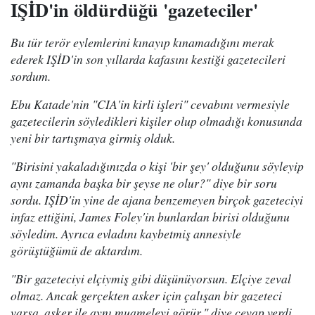
IŞİD'in öldürdüğü 'gazeteciler'
Bu tür terör eylemlerini kınayıp kınamadığını merak
ederek IŞİD'in son yıllarda kafasını kestiği gazetecileri
sordum.
Ebu Katade'nin "CIA'in kirli işleri" cevabını vermesiyle
gazetecilerin söyledikleri kişiler olup olmadığı konusunda
yeni bir tartışmaya girmiş olduk.
"Birisini yakaladığınızda o kişi 'bir şey' olduğunu söyleyip
aynı zamanda başka bir şeyse ne olur?" diye bir soru
sordu. IŞİD'in yine de ajana benzemeyen birçok gazeteciyi
infaz ettiğini, James Foley'in bunlardan birisi olduğunu
söyledim. Ayrıca evladını kaybetmiş annesiyle
görüştüğümü de aktardım.
"Bir gazeteciyi elçiymiş gibi düşünüyorsun. Elçiye zeval
olmaz. Ancak gerçekten asker için çalışan bir gazeteci
varsa, asker ile aynı muameleyi görür." diye cevap verdi.