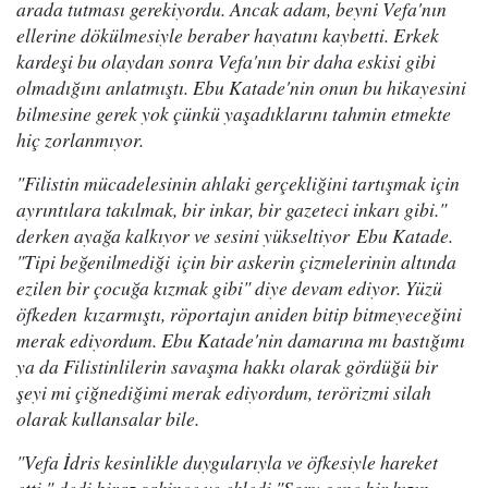
arada tutması gerekiyordu. Ancak adam, beyni Vefa'nın
ellerine dökülmesiyle beraber hayatını kaybetti. Erkek
kardeşi bu olaydan sonra Vefa'nın bir daha eskisi gibi
olmadığını anlatmıştı. Ebu Katade'nin onun bu hikayesini
bilmesine gerek yok çünkü yaşadıklarını tahmin etmekte
hiç zorlanmıyor.
"Filistin mücadelesinin ahlaki gerçekliğini tartışmak için
ayrıntılara takılmak, bir inkar, bir gazeteci inkarı gibi."
derken ayağa kalkıyor ve sesini yükseltiyor Ebu Katade.
"Tipi beğenilmediği için bir askerin çizmelerinin altında
ezilen bir çocuğa kızmak gibi" diye devam ediyor. Yüzü
öfkeden kızarmıştı, röportajın aniden bitip bitmeyeceğini
merak ediyordum. Ebu Katade'nin damarına mı bastığımı
ya da Filistinlilerin savaşma hakkı olarak gördüğü bir
şeyi mi çiğnediğimi merak ediyordum, terörizmi silah
olarak kullansalar bile.
"Vefa İdris kesinlikle duygularıyla ve öfkesiyle hareket