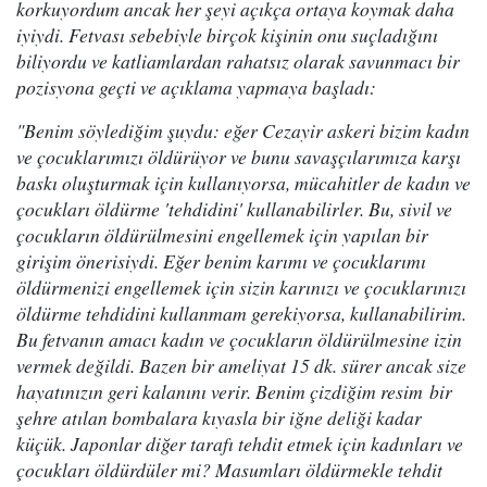
korkuyordum ancak her şeyi açıkça ortaya koymak daha
iyiydi. Fetvası sebebiyle birçok kişinin onu suçladığını
biliyordu ve katliamlardan rahatsız olarak savunmacı bir
pozisyona geçti ve açıklama yapmaya başladı:
"Benim söylediğim şuydu: eğer Cezayir askeri bizim kadın
ve çocuklarımızı öldürüyor ve bunu savaşçılarımıza karşı
baskı oluşturmak için kullanıyorsa, mücahitler de kadın ve
çocukları öldürme 'tehdidini' kullanabilirler. Bu, sivil ve
çocukların öldürülmesini engellemek için yapılan bir
girişim önerisiydi. Eğer benim karımı ve çocuklarımı
öldürmenizi engellemek için sizin karınızı ve çocuklarınızı
öldürme tehdidini kullanmam gerekiyorsa, kullanabilirim.
Bu fetvanın amacı kadın ve çocukların öldürülmesine izin
vermek değildi. Bazen bir ameliyat 15 dk. sürer ancak size
hayatınızın geri kalanını verir. Benim çizdiğim resim bir
şehre atılan bombalara kıyasla bir iğne deliği kadar
küçük. Japonlar diğer tarafı tehdit etmek için kadınları ve
çocukları öldürdüler mi? Masumları öldürmekle tehdit