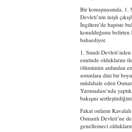
Bir konuşmasında, 1. 
Devleti’nin inişli çıkı
İngiltere’de hapiste bu
konulduğunu belirten 
bahsediyor.
1. Suudi Devleti’nden 
emrinde olduklarını i
ölümünün ardından emi
sorunlara dini bir boy
müdahale eden Osmanlı
Yarımadası’nda yaptık
bakışını sertleştirdiğini
Fakat onların Kavalal
Osmanlı Devleti’ne de 
genellemeci oldukların