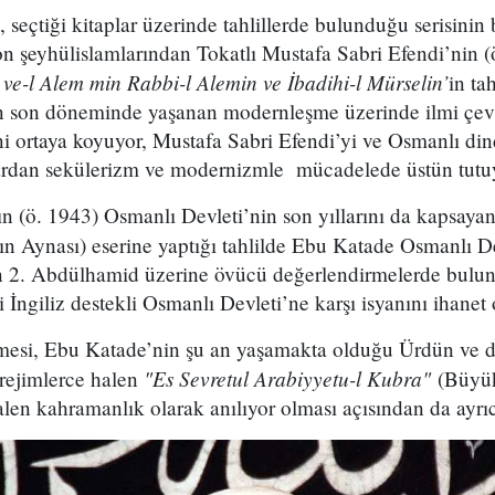
i, seçtiği kitaplar üzerinde tahlillerde bulunduğu serisini
n şeyhülislamlarından Tokatlı Mustafa Sabri Efendi’nin (
m ve-l Alem min Rabbi-l Alemin ve İbadihi-l Mürselin’
in ta
n son döneminde yaşanan modernleşme üzerinde ilmi çevr
ini ortaya koyuyor, Mustafa Sabri Efendi’yi ve Osmanlı din
lardan sekülerizm ve modernizmle mücadelede üstün tutu
(ö. 1943) Osmanlı Devleti’nin son yıllarını da kapsayan 
n Aynası) eserine yaptığı tahlilde Ebu Katade Osmanlı D
n 2. Abdülhamid üzerine övücü değerlendirmelerde bulun
i İngiliz destekli Osmanlı Devleti’ne karşı isyanını ihanet
mesi, Ebu Katade’nin şu an yaşamakta olduğu Ürdün ve 
"Es Sevretul Arabiyyetu-l Kubra"
 rejimlerce halen
(Büyük
halen kahramanlık olarak anılıyor olması açısından da ayrı