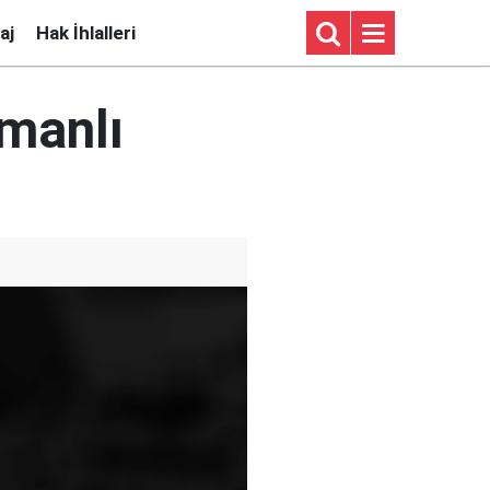
aj
Hak İhlalleri
smanlı