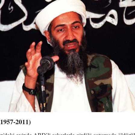
1957-2011)
n'daki evinde ABD’li askerlerle girdiği çatışmada öldürü