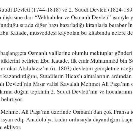
Suudi Devleti (1744-1818) ve 2. Suudi Devleti (1824-189
şlı ilişkisine dair “Vehhabiler ve Osmanlı Devleti” ismiyle
lunduğu sırada diğer bazı hazırladığı kitaplarla beraber İng
Ebu Katade, müsveddesi kaybolan bu kitabında nelere d
başlangıçta Osmanlı valilerine olumlu mektuplar gönderil
lettiklerini belirten Ebu Katade, ilk emir Muhammed bin 
r olan Abdulaziz’in (ö. 1803) devletini genişletme isteğ
ut kazandırdığını, Suudilerin Hicaz’ı almalarının ardında
 Devleti’nin Mısır valisi Kavalalı Mehmet Ali Paşa’nın
larına doğan tepkinin 2. Suudi Devleti’nin ve hocalarını
 belirtiyor.
ı Mehmet Ali Paşa’nın üzerinde Osmanlı’dan çok Fransa t
isyan edip Anadolu’ya kadar ordusuyla dayandığını kaçırd
ı ekliyor.