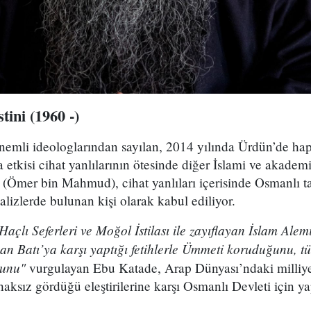
tini (1960 -)
önemli ideologlarından sayılan, 2014 yılında Ürdün’de ha
la etkisi cihat yanlılarının ötesinde diğer İslami ve akade
i (Ömer bin Mahmud), cihat yanlıları içerisinde Osmanlı ta
alizlerde bulunan kişi olarak kabul ediliyor.
Haçlı Seferleri ve Moğol İstilası ile zayıflayan İslam Al
şan Batı’ya karşı yaptığı fetihlerle Ümmeti koruduğunu, 
ğunu"
vurgulayan Ebu Katade, Arap Dünyası’ndaki milliye
haksız gördüğü eleştirilerine karşı Osmanlı Devleti için y