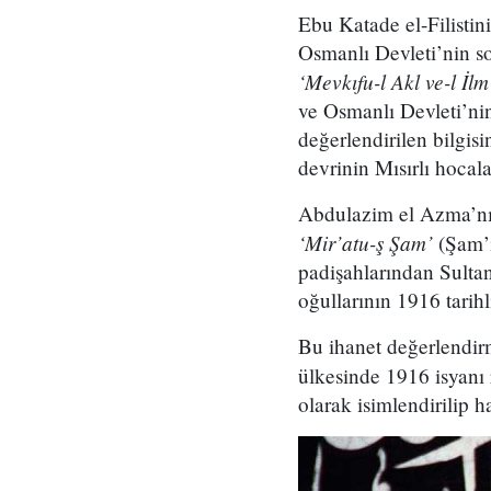
Ebu Katade el-Filistin
Osmanlı Devleti’nin so
‘Mevkıfu-l Akl ve-l İl
ve Osmanlı Devleti’ni
değerlendirilen bilgis
devrinin Mısırlı hoca
Abdulazim el Azma’nın 
‘Mir’atu-ş Şam’
(Şam’ı
padişahlarından Sulta
oğullarının 1916 tarihl
Bu ihanet değerlendir
ülkesinde 1916 isyanı
olarak isimlendirilip 