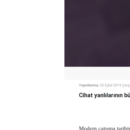
Yayınlanma:
25 Eylül 2019 Çar
Cihat yanlılarının 
Modern çatışma tarihind