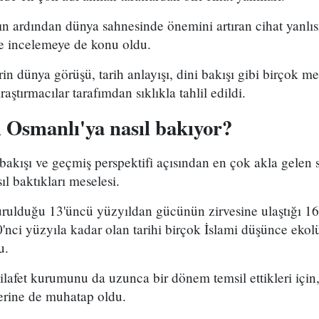
rın ardından dünya sahnesinde önemini artıran cihat yanlıs
ve incelemeye de konu oldu.
rin dünya görüşü, tarih anlayışı, dini bakışı gibi birçok me
ştırmacılar tarafımdan sıklıkla tahlil edildi.
ı Osmanlı'ya nasıl bakıyor?
 bakışı ve geçmiş perspektifi açısından en çok akla gelen s
 baktıkları meselesi.
rulduğu 13'üncü yüzyıldan gücünün zirvesine ulaştığı 16-
0'nci yüzyıla kadar olan tarihi birçok İslami düşünce eko
u.
ilafet kurumunu da uzunca bir dönem temsil ettikleri için,
ülerine de muhatap oldu.