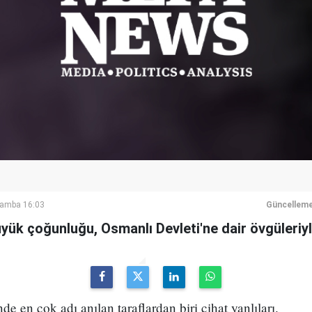
şamba 16:03
Güncelleme
büyük çoğunluğu, Osmanlı Devleti'ne dair övgüleriyl
e en çok adı anılan taraflardan biri cihat yanlıları.