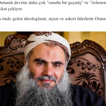
 Osmanlı devrini daha çok "onurlu bir geçmiş" ve "özlenen
kkat çekiyor.
a önde gelen ideologların, siyasi ve askeri liderlerin Osman