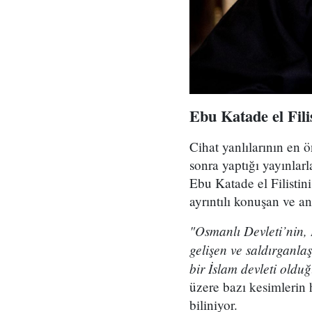
Ebu Katade el Filis
Cihat yanlılarının en 
sonra yaptığı yayınlar
Ebu Katade el Filistin
ayrıntılı konuşan ve an
"Osmanlı Devleti’nin, 
gelişen ve saldırganla
bir İslam devleti oldu
üzere bazı kesimlerin 
biliniyor.