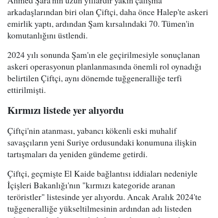
Ahmed Şara'nın uzun yıllardır yakın çalışma
arkadaşlarından biri olan Çiftçi, daha önce Halep'te askeri
emirlik yaptı, ardından Şam kırsalındaki 70. Tümen'in
komutanlığını üstlendi.
2024 yılı sonunda Şam'ın ele geçirilmesiyle sonuçlanan
askeri operasyonun planlanmasında önemli rol oynadığı
belirtilen Çiftçi, aynı dönemde tuğgeneralliğe terfi
ettirilmişti.
Kırmızı listede yer alıyordu
Çiftçi'nin atanması, yabancı kökenli eski muhalif
savaşçıların yeni Suriye ordusundaki konumuna ilişkin
tartışmaları da yeniden gündeme getirdi.
Çiftçi, geçmişte El Kaide bağlantısı iddiaları nedeniyle
İçişleri Bakanlığı'nın "kırmızı kategoride aranan
teröristler" listesinde yer alıyordu. Ancak Aralık 2024'te
tuğgeneralliğe yükseltilmesinin ardından adı listeden