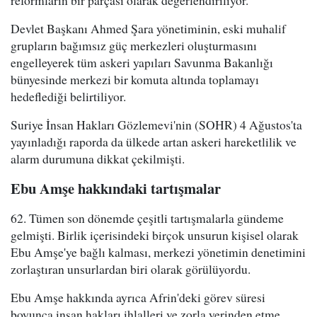
reformların bir parçası olarak değerlendiriliyor.
Devlet Başkanı Ahmed Şara yönetiminin, eski muhalif
grupların bağımsız güç merkezleri oluşturmasını
engelleyerek tüm askeri yapıları Savunma Bakanlığı
bünyesinde merkezi bir komuta altında toplamayı
hedeflediği belirtiliyor.
Suriye İnsan Hakları Gözlemevi'nin (SOHR) 4 Ağustos'ta
yayınladığı raporda da ülkede artan askeri hareketlilik ve
alarm durumuna dikkat çekilmişti.
Ebu Amşe hakkındaki tartışmalar
62. Tümen son dönemde çeşitli tartışmalarla gündeme
gelmişti. Birlik içerisindeki birçok unsurun kişisel olarak
Ebu Amşe'ye bağlı kalması, merkezi yönetimin denetimini
zorlaştıran unsurlardan biri olarak görülüyordu.
Ebu Amşe hakkında ayrıca Afrin'deki görev süresi
boyunca insan hakları ihlalleri ve zorla yerinden etme