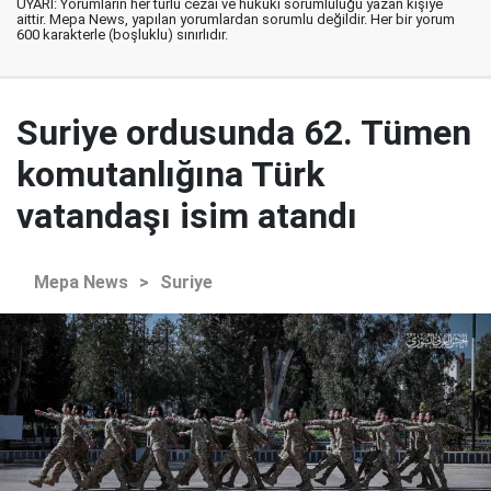
UYARI: Yorumların her türlü cezai ve hukuki sorumluluğu yazan kişiye
aittir. Mepa News, yapılan yorumlardan sorumlu değildir. Her bir yorum
600 karakterle (boşluklu) sınırlıdır.
Suriye ordusunda 62. Tümen
komutanlığına Türk
vatandaşı isim atandı
Mepa News
>
Suriye