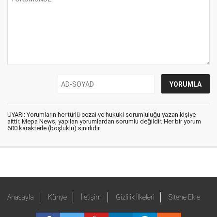
UYARI: Yorumların her türlü cezai ve hukuki sorumluluğu yazan kişiye
aittir. Mepa News, yapılan yorumlardan sorumlu değildir. Her bir yorum
600 karakterle (boşluklu) sınırlıdır.
Anasayfa
Künye
İletişim
Gizlilik İlkeleri
Sitene Ekle