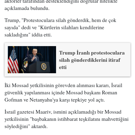
aktörler tarafından desteklendiğini doğrular nitelikte
açıklamada bulundu.
Trump, "Protestoculara silah gönderdik, hem de çok
sayıda" dedi ve "Kürtlerin silahları kendilerine
sakladığını" iddia etti.
Trump İranlı protestoculara
silah gönderdiklerini itiraf
etti
İki Mossad yetkilisinin görevden alınması kararı, İsrail
güvenlik yapılanması içinde Mossad başkanı Roman
Gofman ve Netanyahu'ya karşı tepkiye yol açtı.
İsrail gazetesi Maariv, ismini açıklamadığı bir Mossad
yetkilisinin "başbakanın istihbarat teşkilatını mahvettiğini
söylediğini" aktardı.