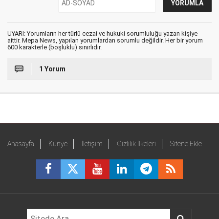
UYARI: Yorumların her türlü cezai ve hukuki sorumluluğu yazan kişiye
aittir. Mepa News, yapılan yorumlardan sorumlu değildir. Her bir yorum
600 karakterle (boşluklu) sınırlıdır.
1 Yorum
Anasayfa
Künye
İletişim
Gizlilik İlkeleri
Sitene Ekle