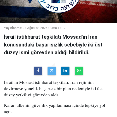
Yayınlanma:
07 Ağustos 2026 Cuma 17:17
İsrail istihbarat teşkilatı Mossad'ın İran
konusundaki başarısızlık sebebiyle iki üst
düzey ismi görevden aldığı bildirildi.
İsrail'in Mossad istihbarat teşkilatı, İran rejimini
devirmeye yönelik başarısız bir plan nedeniyle iki üst
düzey yetkiliyi görevden aldı.
Karar, ülkenin güvenlik yapılanması içinde tepkiye yol
açtı.