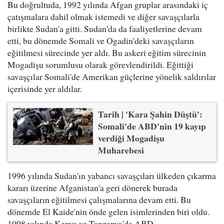
Bu doğrultuda, 1992 yılında Afgan gruplar arasındaki iç
çatışmalara dahil olmak istemedi ve diğer savaşçılarla
birlikte Sudan'a gitti. Sudan'da da faaliyetlerine devam
etti, bu dönemde Somali ve Ogadin'deki savaşçıların
eğitilmesi sürecinde yer aldı. Bu askeri eğitim sürecinin
Mogadişu sorumlusu olarak görevlendirildi. Eğittiği
savaşçılar Somali'de Amerikan güçlerine yönelik saldırılar
içerisinde yer aldılar.
Tarih | 'Kara Şahin Düştü':
Somali'de ABD'nin 19 kayıp
verdiği Mogadişu
Muharebesi
1996 yılında Sudan'ın yabancı savaşçıları ülkeden çıkarma
kararı üzerine Afganistan'a geri dönerek burada
savaşçıların eğitilmesi çalışmalarına devam etti. Bu
dönemde El Kaide'nin önde gelen isimlerinden biri oldu.
1998 yılında Kenya ve Tanzanya'da ABD