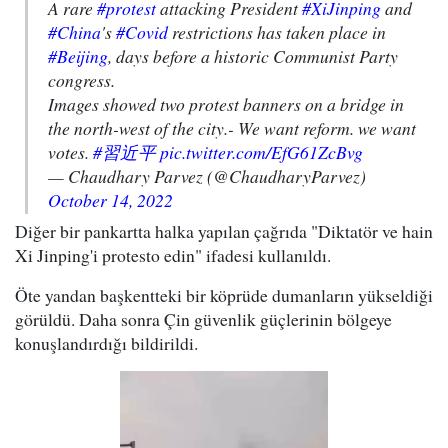
A rare
#protest
attacking President
#XiJinping
and
#China
's
#Covid
restrictions has taken place in
#Beijing
, days before a historic Communist Party
congress.
Images showed two protest banners on a bridge in
the north-west of the city.- We want reform. we want
votes.
#習近平
pic.twitter.com/EfG61ZcBvg
— Chaudhary Parvez (@ChaudharyParvez)
October 14, 2022
Diğer bir pankartta halka yapılan çağrıda "Diktatör ve hain
Xi Jinping'i protesto edin" ifadesi kullanıldı.
Öte yandan başkentteki bir köprüde dumanların yükseldiği
görüldü. Daha sonra Çin güvenlik güçlerinin bölgeye
konuşlandırdığı bildirildi.