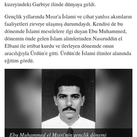
kuzeyindeki Garbiye ilinde dünyaya geldi.
Gençlik yıllarında Mısır'a İslami ve cihat yanlısı akımların
faaliyetleri zirveye ulaşmış durumdaydı. Kendisi de bu
dönemde İslami meselelere ilgi duyan Ebu Muhammed,
dönemin önde gelen İslam alimlerinden Nasıruddin el
Elbani ile irtibat kurdu ve ilerleyen dönemde onun
aracılığıyla Ürdün'e gitti. Ürdün'de İslami ilimler alanında
eğitim gördü.
Ebu Muhammed el Mısri'nin gençlik dönemi