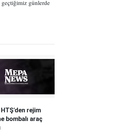
e geçtiğimiz günlerde
 HTŞ'den rejim
ne bombalı araç
ı