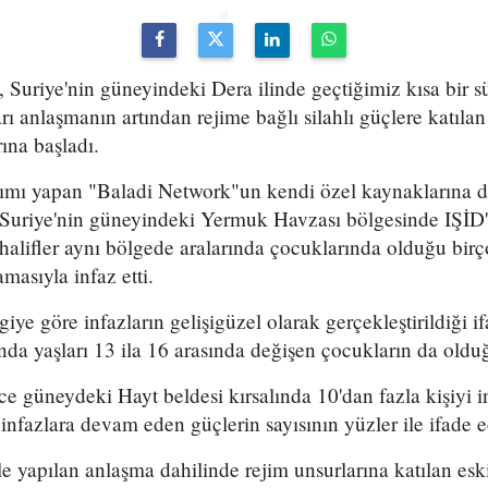
e, Suriye'nin güneyindeki Dera ilinde geçtiğimiz kısa bir 
rı anlaşmanın artından rejime bağlı silahlı güçlere katılan
ına başladı.
rımı yapan "Baladi Network"un kendi özel kaynaklarına d
p, Suriye'nin güneyindeki Yermuk Havzası bölgesinde IŞİD'e 
halifler aynı bölgede aralarında çocuklarında olduğu birço
masıyla infaz etti.
iye göre infazların gelişigüzel olarak gerçekleştirildiği if
ında yaşları 13 ila 16 arasında değişen çocukların da olduğu
e güneydeki Hayt beldesi kırsalında 10'dan fazla kişiyi infa
nfazlara devam eden güçlerin sayısının yüzler ile ifade ed
e yapılan anlaşma dahilinde rejim unsurlarına katılan eski 