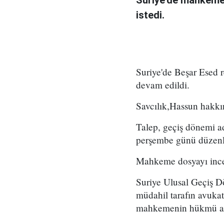
Suriye'de mahkeme,
istedi.
Suriye'de Beşar Esed
devam edildi.
Savcılık,Hassun hakkın
Talep, geçiş dönemi a
perşembe günü düzenl
Mahkeme dosyayı incel
Suriye Ulusal Geçiş D
müdahil tarafın avukat
mahkemenin hükmü açık