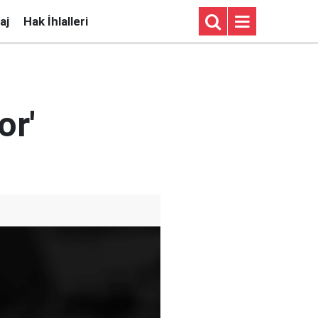
aj
Hak İhlalleri
or'