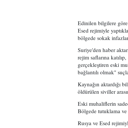
Edinilen bilgilere gör
Esed rejimiyle yaptıkla
bölgede sokak infazlar
Suriye'den haber akta
rejim saflarına katılı
gerçekleştiren eski mu
bağlantılı olmak" suçla
Kaynağın aktardığı bilg
öldürülen siviller aras
Eski muhaliflerin sadec
Bölgede tutuklama ve i
Rusya ve Esed rejimiyl