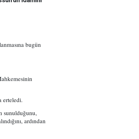
sun'un idamını
ılanmasına bugün
 Mahkemesinin
 erteledi.
ın sunulduğunu,
lındığını, ardından