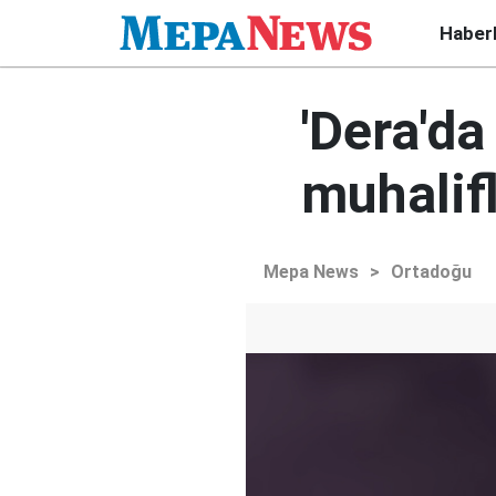
Haber
'Dera'da
muhalifl
Mepa News
>
Ortadoğu