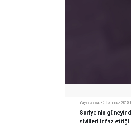
Yayınlanma:
30 Temmuz 2018 P
Suriye'nin güneyin
sivilleri infaz ettiği 