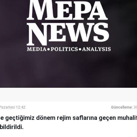
azartesi 12:42
Güncelleme:
3
de geçtiğimiz dönem rejim saflarına geçen muhali
bildirildi.