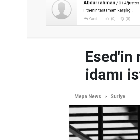
Abdurrahman
/ 01 Ağustos
Fitnenin tastamam karşılığı.
Yanıtla
(0)
(0)
Esed'in
idamı is
Mepa News
>
Suriye