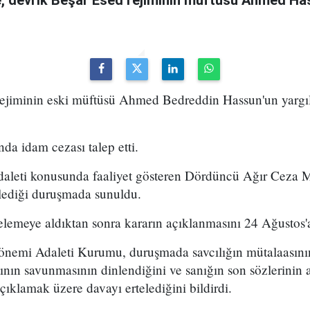
 devrik Beşar Esed rejiminin müftüsü Ahmed Has
 rejiminin eski müftüsü Ahmed Bedreddin Hassun'un yarg
da idam cezası talep etti.
daleti konusunda faaliyet gösteren Dördüncü Ağır Ceza
ediği duruşmada sunuldu.
emeye aldıktan sonra kararın açıklanmasını 24 Ağustos'a
önemi Adaleti Kurumu, duruşmada savcılığın mütalaasın
ının savunmasının dinlendiğini ve sanığın son sözlerinin a
lamak üzere davayı ertelediğini bildirdi.