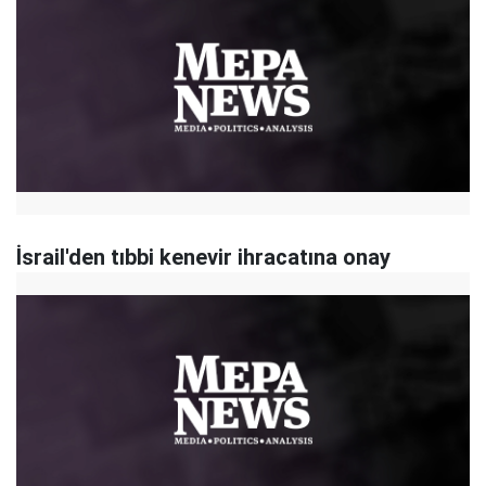
İsrail'den tıbbi kenevir ihracatına onay