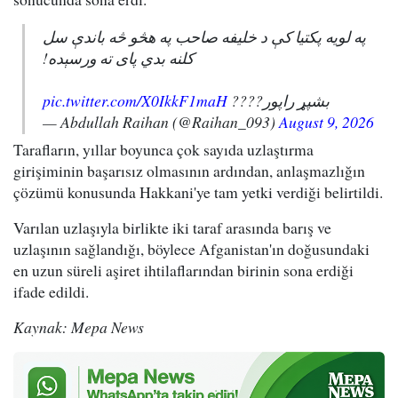
په لویه پکتیا کې د خلیفه صاحب په هڅو څه باندې سل
کلنه بدي پای ته ورسېده!
pic.twitter.com/X0IkkF1maH
بشپړ راپور????
— Abdullah Raihan (@Raihan_093)
August 9, 2026
Tarafların, yıllar boyunca çok sayıda uzlaştırma
girişiminin başarısız olmasının ardından, anlaşmazlığın
çözümü konusunda Hakkani'ye tam yetki verdiği belirtildi.
Varılan uzlaşıyla birlikte iki taraf arasında barış ve
uzlaşının sağlandığı, böylece Afganistan'ın doğusundaki
en uzun süreli aşiret ihtilaflarından birinin sona erdiği
ifade edildi.
Kaynak: Mepa News