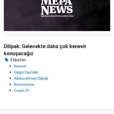
Dilipak: Gelecekte daha çok kenevir
konuşacağız
Etiketler :
Kenevir
Salgın hastalık
Abdurrahman Dilipak
Koronavirüs
Covid-19