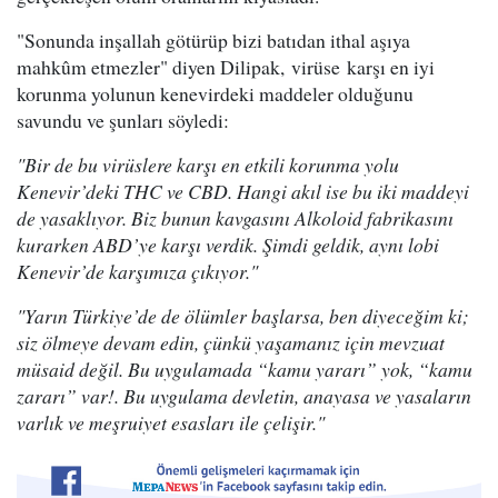
"Sonunda inşallah götürüp bizi batıdan ithal aşıya
mahkûm etmezler" diyen Dilipak, virüse karşı en iyi
korunma yolunun kenevirdeki maddeler olduğunu
savundu ve şunları söyledi:
"Bir de bu virüslere karşı en etkili korunma yolu
Kenevir’deki THC ve CBD. Hangi akıl ise bu iki maddeyi
de yasaklıyor. Biz bunun kavgasını Alkoloid fabrikasını
kurarken ABD’ye karşı verdik. Şimdi geldik, aynı lobi
Kenevir’de karşımıza çıkıyor."
"Yarın Türkiye’de de ölümler başlarsa, ben diyeceğim ki;
siz ölmeye devam edin, çünkü yaşamanız için mevzuat
müsaid değil. Bu uygulamada “kamu yararı” yok, “kamu
zararı” var!. Bu uygulama devletin, anayasa ve yasaların
varlık ve meşruiyet esasları ile çelişir."