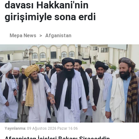
davası Hakkani'nin
girişimiyle sona erdi
Mepa News
>
Afganistan
Yayınlanma:
09 Ağustos 2026 Pazar 16:06
Afganistan İçişleri Bakanı Siraceddin