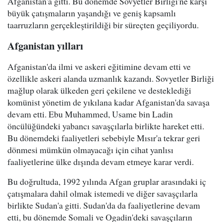
Afganistan'a gitti. Bu dönemde Sovyetler Birliği'ne karşı
büyük çatışmaların yaşandığı ve geniş kapsamlı
taarruzların gerçekleştirildiği bir süreçten geçiliyordu.
Afganistan yılları
Afganistan'da ilmi ve askeri eğitimine devam etti ve
özellikle askeri alanda uzmanlık kazandı. Sovyetler Birliği
mağlup olarak ülkeden geri çekilene ve desteklediği
komünist yönetim de yıkılana kadar Afganistan'da savaşa
devam etti. Ebu Muhammed, Usame bin Ladin
öncülüğündeki yabancı savaşçılarla birlikte hareket etti.
Bu dönemdeki faaliyetleri sebebiyle Mısır'a tekrar geri
dönmesi mümkün olmayacağı için cihat yanlısı
faaliyetlerine ülke dışında devam etmeye karar verdi.
Bu doğrultuda, 1992 yılında Afgan gruplar arasındaki iç
çatışmalara dahil olmak istemedi ve diğer savaşçılarla
birlikte Sudan'a gitti. Sudan'da da faaliyetlerine devam
etti, bu dönemde Somali ve Ogadin'deki savaşçıların