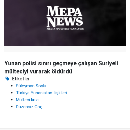
Yunan polisi sınırı geçmeye çalışan Suriyeli
mülteciyi vurarak öldürdü
Etiketler :
Süleyman Soylu
Türkiye Yunanistan İlişkileri
Mülteci krizi
Düzensiz Göç