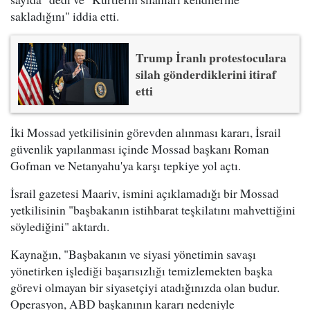
sakladığını" iddia etti.
Trump İranlı protestoculara
silah gönderdiklerini itiraf
etti
İki Mossad yetkilisinin görevden alınması kararı, İsrail
güvenlik yapılanması içinde Mossad başkanı Roman
Gofman ve Netanyahu'ya karşı tepkiye yol açtı.
İsrail gazetesi Maariv, ismini açıklamadığı bir Mossad
yetkilisinin "başbakanın istihbarat teşkilatını mahvettiğini
söylediğini" aktardı.
Kaynağın, "Başbakanın ve siyasi yönetimin savaşı
yönetirken işlediği başarısızlığı temizlemekten başka
görevi olmayan bir siyasetçiyi atadığınızda olan budur.
Operasyon, ABD başkanının kararı nedeniyle