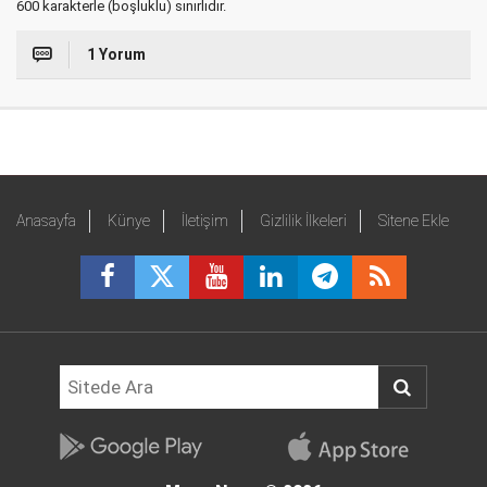
600 karakterle (boşluklu) sınırlıdır.
1 Yorum
Anasayfa
Künye
İletişim
Gizlilik İlkeleri
Sitene Ekle