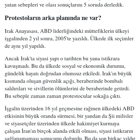
yatan sebepleri ve olası sonuçlarını 5 soruda derledik.
Protestoların arka planında ne var?
Irak Anayasası, ABD liderliğindeki müttefiklerin ülkeyi
işgalinden 2 yıl sonra, 2005'te yazıldı. Ülkede ilk seçimler
de aynı yıl yapıldı.
Ancak Irak'ta siyasi yapı o tarihten bu yana istikrara
kavuşmadı. Bu da ülkede sosyal ve ekonomik durumu,
gündelik hayatı doğrudan olumsuz etkiledi. Irak'ın büyük
kısmında oluşan güvenlik açığı, beraberinde bombalı
saldırıları ve sivillerin ölümlerini de beraberinde getirdi.
Bu sebeple zaman zaman protestocular sokağa çıktı.
İşgalin üzerinden 16 yıl geçmesine rağmen ülkedeki ABD
etkisinin büyük oranda sürmesi, bir yandan da Şii milisler
ve siyasetçiler üzerinden ülkede hakimiyet kurmaya
çalışan İran'ın birçok alanda etkili olması, siyasi istikrarın
sağlanamaması sonucunu doğurdu. Bu da son birkaç yıldır