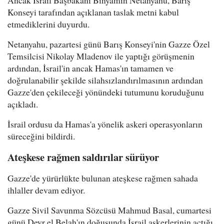
Ancak İsrail Başbakanı Binyamin Netanyahu, Barış
Konseyi tarafından açıklanan taslak metni kabul
etmediklerini duyurdu.
Netanyahu, pazartesi günü Barış Konseyi'nin Gazze Özel
Temsilcisi Nikolay Mladenov ile yaptığı görüşmenin
ardından, İsrail'in ancak Hamas'ın tamamen ve
doğrulanabilir şekilde silahsızlandırılmasının ardından
Gazze'den çekileceği yönündeki tutumunu koruduğunu
açıkladı.
İsrail ordusu da Hamas'a yönelik askeri operasyonların
süreceğini bildirdi.
Ateşkese rağmen saldırılar sürüyor
Gazze'de yürürlükte bulunan ateşkese rağmen sahada
ihlaller devam ediyor.
Gazze Sivil Savunma Sözcüsü Mahmud Basal, cumartesi
günü Deyr el Belah'ın doğusunda İsrail askerlerinin açtığı