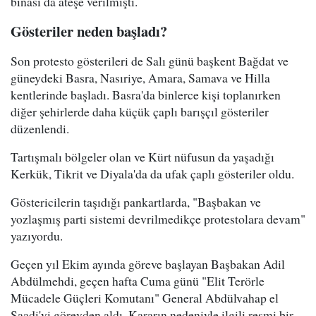
binası da ateşe verilmişti.
Gösteriler neden başladı?
Son protesto gösterileri de Salı günü başkent Bağdat ve
güneydeki Basra, Nasıriye, Amara, Samava ve Hilla
kentlerinde başladı. Basra'da binlerce kişi toplanırken
diğer şehirlerde daha küçük çaplı barışçıl gösteriler
düzenlendi.
Tartışmalı bölgeler olan ve Kürt nüfusun da yaşadığı
Kerkük, Tikrit ve Diyala'da da ufak çaplı gösteriler oldu.
Göstericilerin taşıdığı pankartlarda, "Başbakan ve
yozlaşmış parti sistemi devrilmedikçe protestolara devam"
yazıyordu.
Geçen yıl Ekim ayında göreve başlayan Başbakan Adil
Abdülmehdi, geçen hafta Cuma günü "Elit Terörle
Mücadele Güçleri Komutanı" General Abdülvahap el
Saadi'yi görevden aldı. Kararın nedeniyle ilgili resmi bir