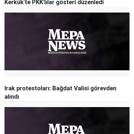
Kerkük'te PKK'lılar gösteri düzenledi
Irak protestoları: Bağdat Valisi görevden
alındı