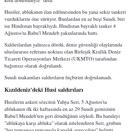
kötü dönemdeyiz" dedi.
Husiler, ablukanın ilan edilmesinden bu yana sekiz tankeri
vurduklarını öne sürüyor. Bunlardan en az beşi Suudi, biri
ise Hindistan bayraklıydı. Hindistan bayraklı tanker 4
Ağustos'ta Babu'l Mendeb yakınlarında battı.
Saldırılardan yalnızca dördü, deniz güvenliği olaylarında
uluslararası referans noktası olan Birleşik Krallık Deniz
Ticareti Operasyonları Merkezi (UKMTO) tarafından
bağımsız olarak doğrulandı.
Suudi makamları saldırıların hiçbirini doğrulamadı.
Kızıldeniz'deki Husi saldırıları
Husilerin askeri sözcüsü Yahya Seri, 5 Ağustos'ta
ablukanın ilk iki haftasında en az 29 Suudi gemisinin
Babu'l Mendeb'ten geri döndüğünü söyledi. Bu hamleyi
"ablukaya karşı abluka" olarak nitelendiren Seri, grubun
"her tırmanışa tırmanışla karşılık vereceğini" belirtti.