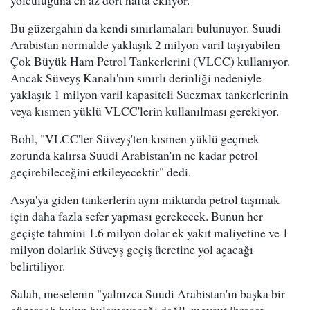
yolculuğuna en az dört hafta ekliyor.
Bu güzergahın da kendi sınırlamaları bulunuyor. Suudi
Arabistan normalde yaklaşık 2 milyon varil taşıyabilen
Çok Büyük Ham Petrol Tankerlerini (VLCC) kullanıyor.
Ancak Süveyş Kanalı'nın sınırlı derinliği nedeniyle
yaklaşık 1 milyon varil kapasiteli Suezmax tankerlerinin
veya kısmen yüklü VLCC'lerin kullanılması gerekiyor.
Bohl, "VLCC'ler Süveyş'ten kısmen yüklü geçmek
zorunda kalırsa Suudi Arabistan'ın ne kadar petrol
geçirebileceğini etkileyecektir" dedi.
Asya'ya giden tankerlerin aynı miktarda petrol taşımak
için daha fazla sefer yapması gerekecek. Bunun her
geçişte tahmini 1.6 milyon dolar ek yakıt maliyetine ve 1
milyon dolarlık Süveyş geçiş ücretine yol açacağı
belirtiliyor.
Salah, meselenin "yalnızca Suudi Arabistan'ın başka bir