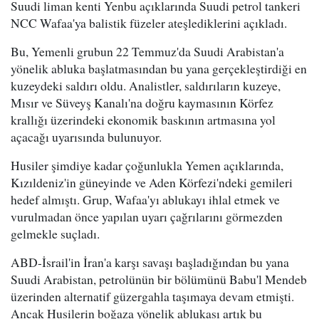
Suudi liman kenti Yenbu açıklarında Suudi petrol tankeri
NCC Wafaa'ya balistik füzeler ateşlediklerini açıkladı.
Bu, Yemenli grubun 22 Temmuz'da Suudi Arabistan'a
yönelik abluka başlatmasından bu yana gerçekleştirdiği en
kuzeydeki saldırı oldu. Analistler, saldırıların kuzeye,
Mısır ve Süveyş Kanalı'na doğru kaymasının Körfez
krallığı üzerindeki ekonomik baskının artmasına yol
açacağı uyarısında bulunuyor.
Husiler şimdiye kadar çoğunlukla Yemen açıklarında,
Kızıldeniz'in güneyinde ve Aden Körfezi'ndeki gemileri
hedef almıştı. Grup, Wafaa'yı ablukayı ihlal etmek ve
vurulmadan önce yapılan uyarı çağrılarını görmezden
gelmekle suçladı.
ABD-İsrail'in İran'a karşı savaşı başladığından bu yana
Suudi Arabistan, petrolünün bir bölümünü Babu'l Mendeb
üzerinden alternatif güzergahla taşımaya devam etmişti.
Ancak Husilerin boğaza yönelik ablukası artık bu