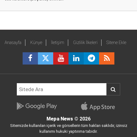
Anasayfa
Künye
İletişim
Gizlilik İlkeleri
Sitene Ekle
Mepa News
© 2026
Sitemizde kullanılan içerik ve görsellerin tüm hakları saklıdır, izinsiz
kullanımı hukuki yaptırıma tabidir.