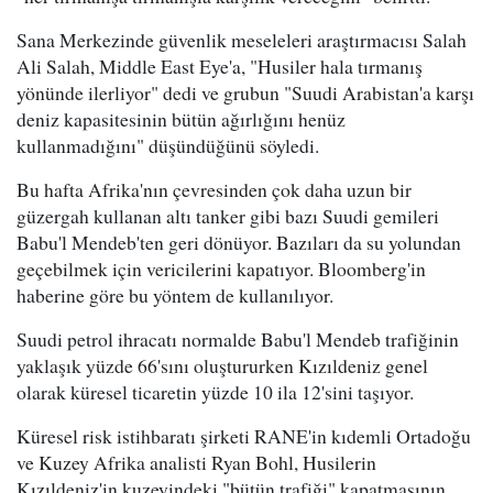
Sana Merkezinde güvenlik meseleleri araştırmacısı Salah
Ali Salah, Middle East Eye'a, "Husiler hala tırmanış
yönünde ilerliyor" dedi ve grubun "Suudi Arabistan'a karşı
deniz kapasitesinin bütün ağırlığını henüz
kullanmadığını" düşündüğünü söyledi.
Bu hafta Afrika'nın çevresinden çok daha uzun bir
güzergah kullanan altı tanker gibi bazı Suudi gemileri
Babu'l Mendeb'ten geri dönüyor. Bazıları da su yolundan
geçebilmek için vericilerini kapatıyor. Bloomberg'in
haberine göre bu yöntem de kullanılıyor.
Suudi petrol ihracatı normalde Babu'l Mendeb trafiğinin
yaklaşık yüzde 66'sını oluştururken Kızıldeniz genel
olarak küresel ticaretin yüzde 10 ila 12'sini taşıyor.
Küresel risk istihbaratı şirketi RANE'in kıdemli Ortadoğu
ve Kuzey Afrika analisti Ryan Bohl, Husilerin
Kızıldeniz'in kuzeyindeki "bütün trafiği" kapatmasının