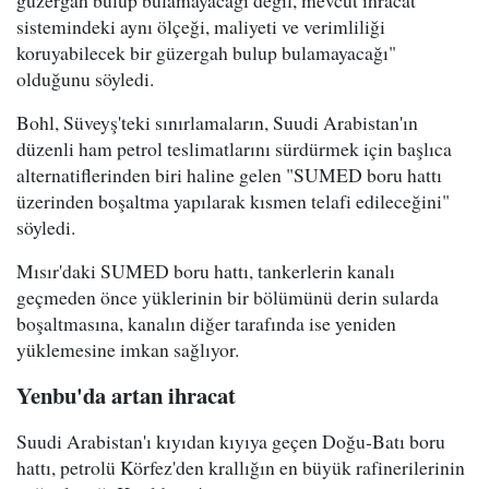
güzergah bulup bulamayacağı değil, mevcut ihracat
sistemindeki aynı ölçeği, maliyeti ve verimliliği
koruyabilecek bir güzergah bulup bulamayacağı"
olduğunu söyledi.
Bohl, Süveyş'teki sınırlamaların, Suudi Arabistan'ın
düzenli ham petrol teslimatlarını sürdürmek için başlıca
alternatiflerinden biri haline gelen "SUMED boru hattı
üzerinden boşaltma yapılarak kısmen telafi edileceğini"
söyledi.
Mısır'daki SUMED boru hattı, tankerlerin kanalı
geçmeden önce yüklerinin bir bölümünü derin sularda
boşaltmasına, kanalın diğer tarafında ise yeniden
yüklemesine imkan sağlıyor.
Yenbu'da artan ihracat
Suudi Arabistan'ı kıyıdan kıyıya geçen Doğu-Batı boru
hattı, petrolü Körfez'den krallığın en büyük rafinerilerinin