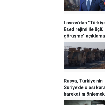
Lavrov'dan "Türkiy
Esed rejimi ile üçlü
görüşme" açıklama
Rusya, Türkiye'nin
Suriye'de olası kar
harekatını önlemek 
bastırıyor