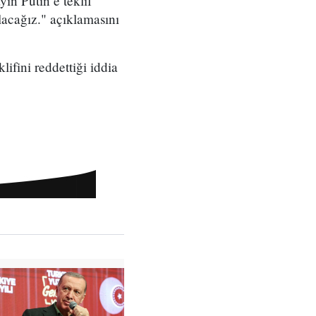
ın Putin’e teklif
lacağız." açıklamasını
ifini reddettiği iddia