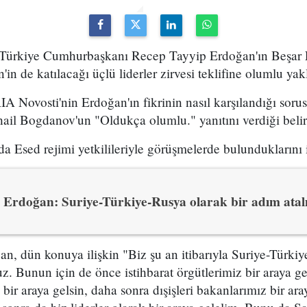
Türkiye Cumhurbaşkanı Recep Tayyip Erdoğan'ın Beşar 
in de katılacağı üçlü liderler zirvesi teklifine olumlu yakla
 Novosti'nin Erdoğan'ın fikrinin nasıl karşılandığı sorus
il Bogdanov'un "Oldukça olumlu." yanıtını verdiği belirt
Esed rejimi yetkilileriyle görüşmelerde bulunduklarını if
Erdoğan: Suriye-Türkiye-Rusya olarak bir adım atalı
, dün konuya ilişkin "Biz şu an itibarıyla Suriye-Türkiy
uz. Bunun için de önce istihbarat örgütlerimiz bir araya g
ir araya gelsin, daha sonra dışişleri bakanlarımız bir ara