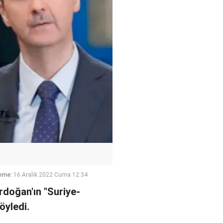
eme:
16 Aralık 2022 Cuma 12:34
rdoğan'ın "Suriye-
öyledi.