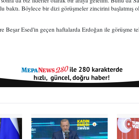
sonra da biz liderler olarak bir araya gelelim. Bunu da Say
u baktı. Böylece bir dizi görüşmeler zincirini başlatmış o
re Beşar Esed'in geçen haftalarda Erdoğan ile görüşme tekl