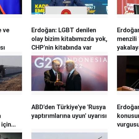
e ve
Erdoğan: LGBT denilen
Erdoğan
olay bizim kitabımızda yok,
menzili
sı
CHP'nin kitabında var
yakala
ABD'den Türkiye'ye 'Rusya
Erdoğan
a
yaptırımlarına uyun' uyarısı
konusun
için
vurgus