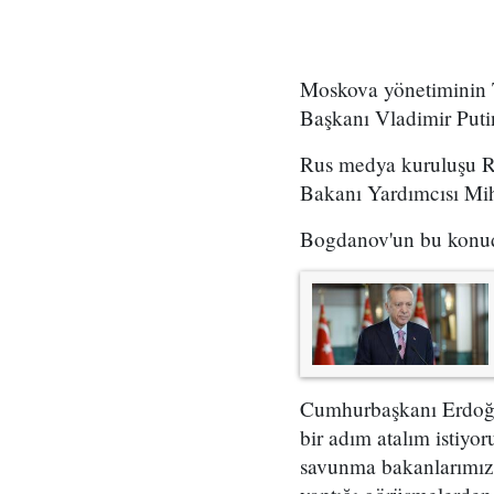
Moskova yönetiminin 
Başkanı Vladimir Putin'
Rus medya kuruluşu RIA
Bakanı Yardımcısı Miha
Bogdanov'un bu konuda 
Cumhurbaşkanı Erdoğan
bir adım atalım istiyor
savunma bakanlarımız b