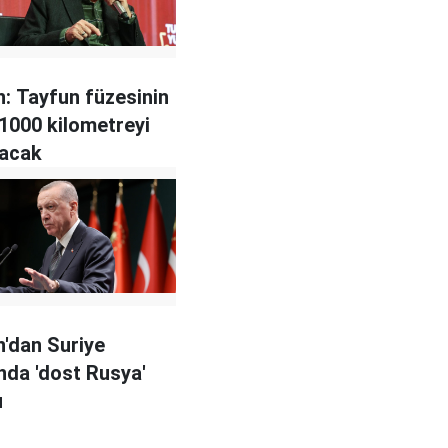
: Tayfun füzesinin
 1000 kilometreyi
yacak
'dan Suriye
da 'dost Rusya'
u