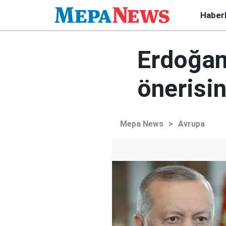
Haber
Erdoğan'
önerisi
Mepa News
>
Avrupa