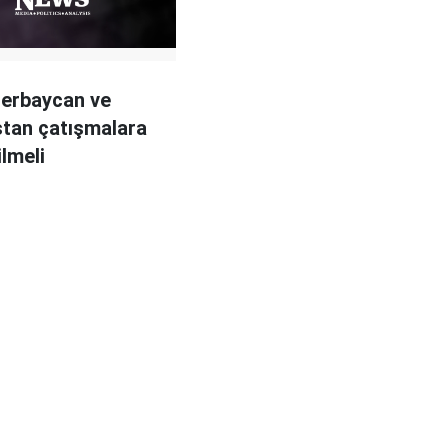
zerbaycan ve
tan çatışmalara
ilmeli