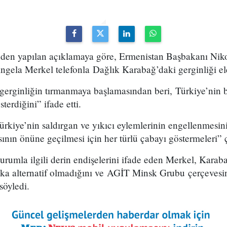
den yapılan açıklamaya göre, Ermenistan Başbakanı Niko
ela Merkel telefonla Dağlık Karabağ’daki gerginliği ele
erginliğin tırmanmaya başlamasından beri, Türkiye’nin
terdiğini” ifade etti.
rkiye’nin saldırgan ve yıkıcı eylemlerinin engellenmesini
nın önüne geçilmesi için her türlü çabayı göstermeleri” 
rumla ilgili derin endişelerini ifade eden Merkel, Karab
a alternatif olmadığını ve AGİT Minsk Grubu çerçevesind
söyledi.