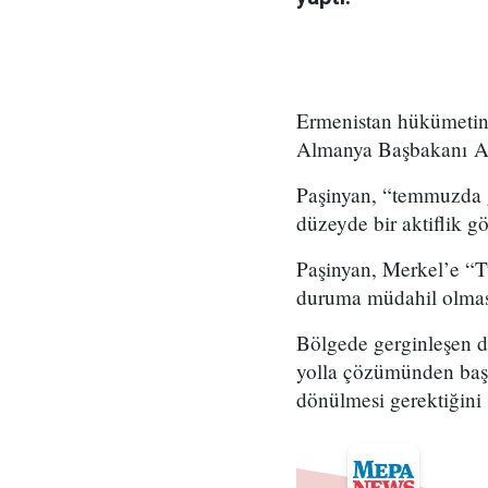
Ermenistan hükümetin
Almanya Başbakanı Ang
Paşinyan, “temmuzda g
düzeyde bir aktiflik gös
Paşinyan, Merkel’e “Tü
duruma müdahil olması
Bölgede gerginleşen du
yolla çözümünden başk
dönülmesi gerektiğini 