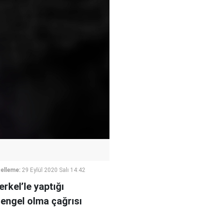
elleme:
29 Eylül 2020 Salı 14:42
kel’le yaptığı
 engel olma çağrısı