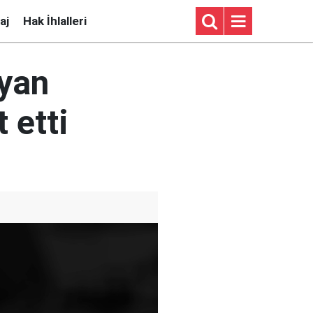
aj
Hak İhlalleri
yan
 etti