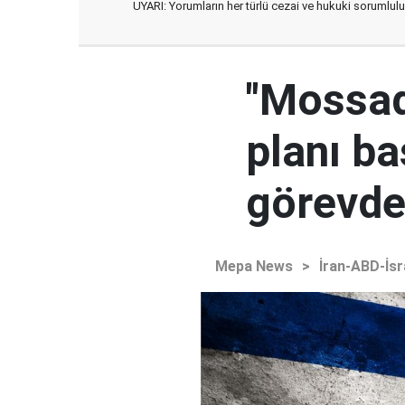
UYARI: Yorumların her türlü cezai ve hukuki sorumlulu
"Mossad'
planı ba
görevden
Mepa News
>
İran-ABD-İsr