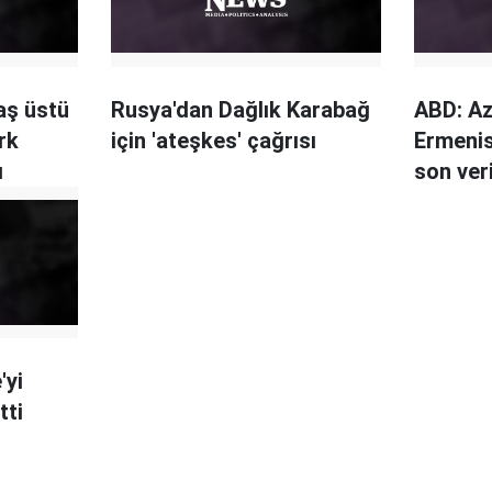
aş üstü
Rusya'dan Dağlık Karabağ
ABD: A
rk
için 'ateşkes' çağrısı
Ermenis
ı
son ver
'yi
tti