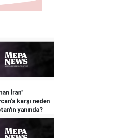
an İran"
can'a karşı neden
tan'ın yanında?