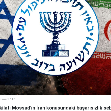
Cuma 17:17
şkilatı Mossad'ın İran konusundaki başarısızlık se