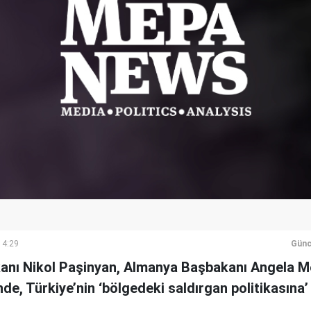
14:29
Günc
nı Nikol Paşinyan, Almanya Başbakanı Angela Mer
e, Türkiye’nin ‘bölgedeki saldırgan politikasına’