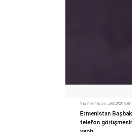
Yayınlanma:
29 Eylül 2020 Salı 
Ermenistan Başbaka
telefon görüşmesind
yaptı.