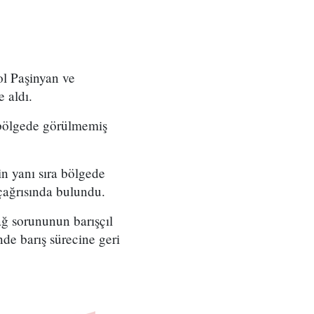
l Paşinyan ve
 aldı.
 bölgede görülmemiş
n yanı sıra bölgede
çağrısında bulundu.
ağ sorununun barışçıl
e barış sürecine geri