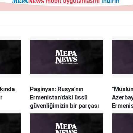
kkında
Paşinyan: Rusya'nın
"Müslüm
r
Ermenistan'daki üssü
Azerbay
güvenliğimizin bir parçası
Ermenis