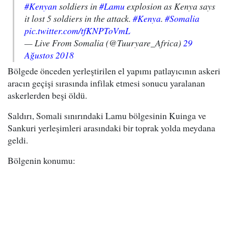
#Kenyan
soldiers in
#Lamu
explosion as Kenya says
it lost 5 soldiers in the attack.
#Kenya
.
#Somalia
pic.twitter.com/tfKNPToVmL
— Live From Somalia (@Tuuryare_Africa)
29
Ağustos 2018
Bölgede önceden yerleştirilen el yapımı patlayıcının askeri
aracın geçişi sırasında infilak etmesi sonucu yaralanan
askerlerden beşi öldü.
Saldırı, Somali sınırındaki Lamu bölgesinin Kuinga ve
Sankuri yerleşimleri arasındaki bir toprak yolda meydana
geldi.
Bölgenin konumu: