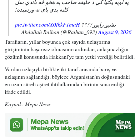
په لویه پکتیا کې د خلیفه صاحب په هڅو څه باندې سل
کلنه بدي پای ته ورسېده!
pic.twitter.com/X0IkkF1maH
بشپړ راپور????
— Abdullah Raihan (@Raihan_093)
August 9, 2026
Tarafların, yıllar boyunca çok sayıda uzlaştırma
girişiminin başarısız olmasının ardından, anlaşmazlığın
çözümü konusunda Hakkani'ye tam yetki verdiği belirtildi.
Varılan uzlaşıyla birlikte iki taraf arasında barış ve
uzlaşının sağlandığı, böylece Afganistan'ın doğusundaki
en uzun süreli aşiret ihtilaflarından birinin sona erdiği
ifade edildi.
Kaynak: Mepa News