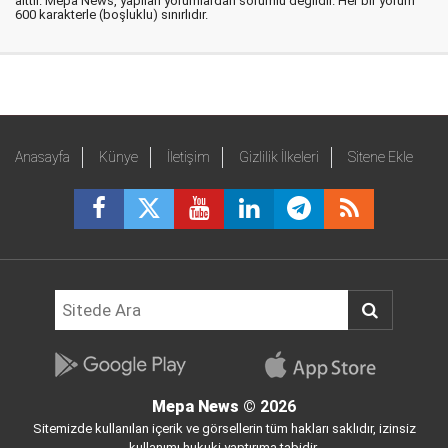
aittir. Mepa News, yapılan yorumlardan sorumlu değildir. Her bir yorum
600 karakterle (boşluklu) sınırlıdır.
Anasayfa
Künye
İletişim
Gizlilik İlkeleri
Sitene Ekle
Mepa News
© 2026
Sitemizde kullanılan içerik ve görsellerin tüm hakları saklıdır, izinsiz
kullanımı hukuki yaptırıma tabidir.