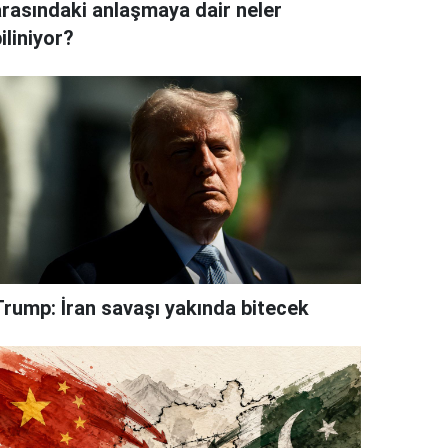
arasındaki anlaşmaya dair neler
iliniyor?
Trump: İran savaşı yakında bitecek