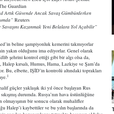
he Guardian
Esed Artık Güvende Ancak Savaş Gümbürderken
rumda”
Reuters
e Savaşını Kazanmak Yeni Belalara Yol Açabilir”
Esed’in beline şampiyonluk kemerini takmıyorlar
nin yakın olduğunu ima ediyorlar. Genel olarak
lib şehrini kontrol ettiği gibi bir algı olsa da,
ib, Halep kırsalı, Humus, Hama, Lazkiye ve Şam’da
or. Bu, elbette, IŞİD’in kontrolü altındaki toprakları
1
aye.
lif güçler yaklaşık iki yıl önce başlayan Rus
 sıkışmış durumda. Rusya’nın hava üstünlüğüne
nın olmayışının bir sonucu olarak muhalifler
u Halep’i kaybettiler ve bu yılın başlarında da