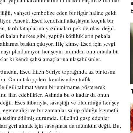
in yapılan kazanımlarını tutmakta başarısız oldular.
b
rlüğü, vahşeti sembolize eden bir figür haline geldi
idiyor. Ancak, Esed kendisini alkışlayan küçük bir
, tarih kitaplarına yazılmaları pek de olası değil.
geri kalan herkes gibi, yaptığı kötülüklerin pekala
laklarına baskın çıkıyor. Hiç kimse Esed için sevgi
mayı planlamıyor, her şeyin ardından onu ortada bir
lar ki kendi şahsi amaçlarına ulaşabilsinler.
ardından, Esed fiilen Suriye toprağında az bir kısmı
bu. Onun takipçileri, kendisinden trafik
le ilgili talimat veren bir emirname göstererek
nu ilan edebilirler. Aslında bu o kadar da onun
eğil. Eses itibarıyla, savaştığı ve öldürdüğü her şey
ı, egemenliği ve bir zamanlar sahip olduğu kıymetli
ara teslim edilmiş durumda. Gücünü gasp edenler
ları geri almak için savaşması da mümkün değil. Bu,