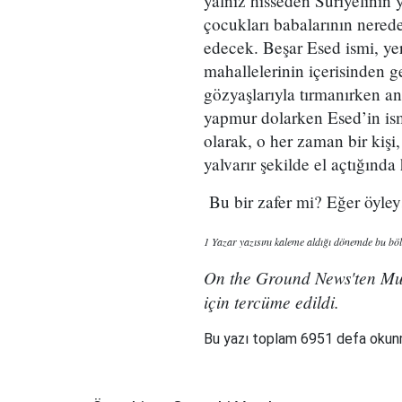
yalnız hisseden Suriyelinin
çocukları babalarının nered
edecek. Beşar Esed ismi, yer
mahallelerinin içerisinden g
gözyaşlarıyla tırmanırken an
yapmur dolarken Esed’in is
olarak, o her zaman bir kişi
yalvarır şekilde el açtığında
Bu bir zafer mi? Eğer öyleys
1 Yazar yazısını kaleme aldığı dönemde bu bölg
On the Ground News'ten Mus
için tercüme edildi.
Bu yazı toplam 6951 defa oku