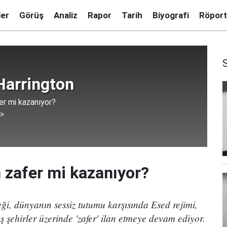
ler
Görüş
Analiz
Rapor
Tarih
Biyografi
Röport
Harrington
r mi kazanıyor?
 >
 zafer mi kazanıyor?
eği, dünyanın sessiz tutumu karşısında Esed rejimi,
mış şehirler üzerinde 'zafer' ilan etmeye devam ediyor.