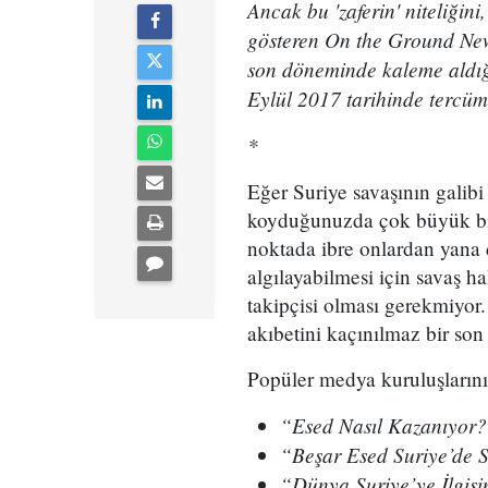
Ancak bu 'zaferin' niteliğini,
gösteren On the Ground New
son döneminde kaleme aldığ
Eylül 2017 tarihinde tercüme
*
Eğer Suriye savaşının galibi
koyduğunuzda çok büyük bir
noktada ibre onlardan yana d
algılayabilmesi için savaş ha
takipçisi olması gerekmiyor
akıbetini kaçınılmaz bir son
Popüler medya kuruluşlarının
“Esed Nasıl Kazanıyor
“Beşar Esed Suriye’de 
“Dünya Suriye’ye İlgisi