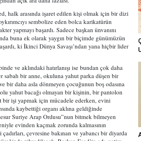
ından açık ara daha fazlası.
, halk arasında işaret edilen kişi olmak için bir dizi
soykırımcıyı sembolize eden bolca karikatürün
arakter yapmayı başardı. Sadece başkan ünvanını
nda buna ek olarak yaygın bir biçimde günümüzün
başardı, ki İkinci Dünya Savaşı’ndan yana hiçbir lider
U
binde ve aklındaki hatırlanışı ise bundan çok daha
er sabah bir anne, okuluna yahut parka düşen bir
eve bir daha asla dönmeyen çocuğunun boş odasına
olu yahut bacağı olmayan bir kişinin, bir pantolon
it bir işi yapmak için mücadele ederken, evini
ısında kaybettiği organı aklına geldiğinde
“cesur Suriye Arap Ordusu”nun bitmek bilmeyen
niyle evinden kaçmak zorunda kalmasının
 çadırları, çevresine bakınan ve yabancı bir diyarda