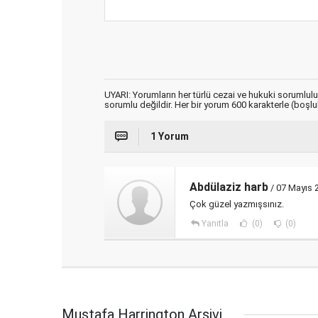
UYARI: Yorumların her türlü cezai ve hukuki sorumlul
sorumlu değildir. Her bir yorum 600 karakterle (boşlukl
1 Yorum
Abdülaziz harb
/ 07 Mayıs 
Çok güzel yazmışsınız.
Yanıtla
(0)
(0)
Mustafa Harrington Arşivi