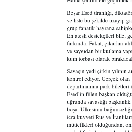
Hama şehrini ele geçirmek iç
Beşar Esed tiranlığı, diktatö
ve liste bu şekilde uzayıp g
grup fanatik hayrana sahipken
En ateşli destekçileri bile, 
farkında. Fakat, çıkarları ah
ve saygıdan bir kutlama yap
kum torbası olarak bırakacak
Savaşın yedi çirkin yılının 
kontrol ediyor. Gerçek olan 
departmanına park biletleri i
Esed’in fiilen başkan olduğu
uğrunda savaştığı başkanlık d
boşa. Ülkesinin bağımsızlığ
icra kuvveti Rus ve İranlıl
müttefikleri olduğundan, on