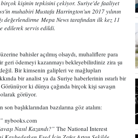
 birçok kişinin tepkisini çekiyor. Suriye'de faaliyet
s'in muhabiri Mustafa Harrington'un 2017 yılının
ı değerlendirme Mepa News tarafından ilk kez 11
 edilerek servis edildi.
 üzerine bahisler açılmış olsaydı, muhaliflere para
 geri ödemeyi kazanmayı bekleyebilirdiniz zira şu
eğil. Bir kimsenin galipleri ve mağlupları
kkında bir analist ya da Suriye haberlerinin ısrarlı bir
. Görünüyor ki dünya çağında birçok kişi savaşın
 olarak görüyor.
 son başlıklarından bazılarına göz atalım:
?”
nybooks.com
Savaşı Nasıl Kazandı?”
The National Interest
ni Kaybederken Esed İçin Zafer Artan Şekilde