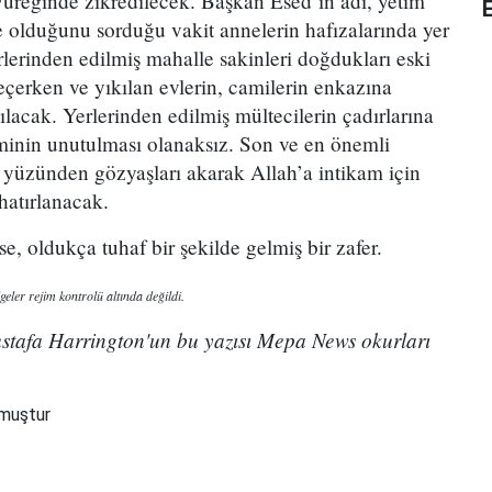
 yüreğinde zikredilecek. Başkan Esed’in adı, yetim
e olduğunu sorduğu vakit annelerin hafızalarında yer
lerinden edilmiş mahalle sakinleri doğdukları eski
eçerken ve yıkılan evlerin, camilerin enkazına
ılacak. Yerlerinden edilmiş mültecilerin çadırlarına
minin unutulması olanaksız. Son ve en önemli
, yüzünden gözyaşları akarak Allah’a intikam için
 hatırlanacak.
e, oldukça tuhaf bir şekilde gelmiş bir zafer.
eler rejim kontrolü altında değildi.
tafa Harrington'un bu yazısı Mepa News okurları
nmuştur