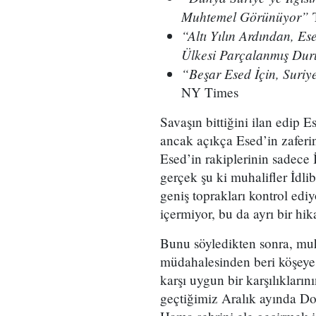
Muhtemel Görünüyor”
T
“Altı Yılın Ardından, 
Ülkesi Parçalanmış Du
“Beşar Esed İçin, Suriy
NY Times
Savaşın bittiğini ilan edip 
ancak açıkça Esed’in zaferi
Esed’in rakiplerinin sadece İd
gerçek şu ki muhalifler İdl
geniş toprakları kontrol ediy
içermiyor, bu da ayrı bir hik
Bunu söyledikten sonra, muha
müdahalesinden beri köşeye
karşı uygun bir karşılıkları
geçtiğimiz Aralık ayında Doğ