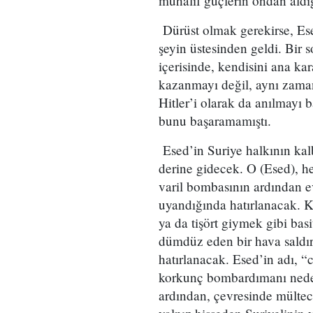
muhalif güçlerin ondan aldığ
Dürüst olmak gerekirse, Esed
şeyin üstesinden geldi. Bir 
içerisinde, kendisini ana k
kazanmayı değil, aynı zama
Hitler’i olarak da anılmayı 
bunu başaramamıştı.
Esed’in Suriye halkının kal
derine gidecek. O (Esed), h
varil bombasının ardından 
uyandığında hatırlanacak. K
ya da tişört giymek gibi bas
dümdüz eden bir hava saldır
hatırlanacak. Esed’in adı, 
korkunç bombardımanı nede
ardından, çevresinde mülteci