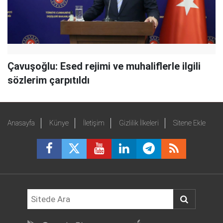
Çavuşoğlu: Esed rejimi ve muhaliflerle ilgili
sözlerim çarpıtıldı
Anasayfa
Künye
İletişim
Gizlilik İlkeleri
Sitene Ekle