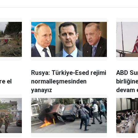
i
Rusya: Türkiye-Esed rejimi
ABD Sur
re el
normalleşmesinden
birliğin
yanayız
devam 