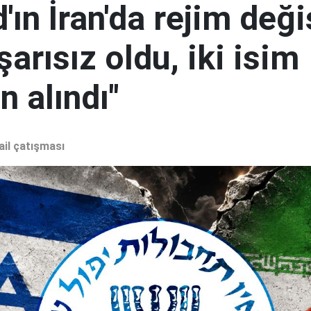
ın İran'da rejim deği
şarısız oldu, iki isim
 alındı"
ail çatışması