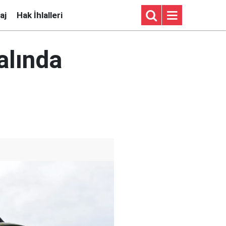
aj
Hak İhlalleri
alında