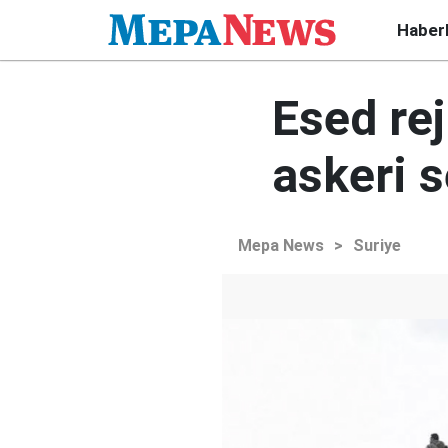
Haber
Esed re
askeri s
Mepa News
>
Suriye