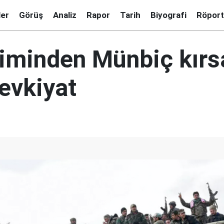
ler
Görüş
Analiz
Rapor
Tarih
Biyografi
Röport
jiminden Münbiç kırs
evkiyat