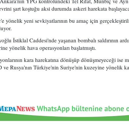
 Ankara'nın YPG kontrolündeki Tel Rıfat, Münbiç ve Ayn 
vrini şart koştuğu aksi durumda askeri harekata başlayac
e yönelik yeni sevkiyatlarının bu amaç için gerçekleştiril
luyor.
oğlu İstiklal Caddesi'nde yaşanan bombalı saldırının ard
ne yönelik hava operasyonları başlatmıştı.
syonlarının kara harekatına dönüşüp dönüşmeyeceği ise m
 ve Rusya'nın Türkiye'nin Suriye'nin kuzeyine yönelik ka