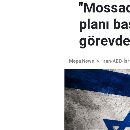
"Mossad'
planı ba
görevden
Mepa News
>
İran-ABD-İsr