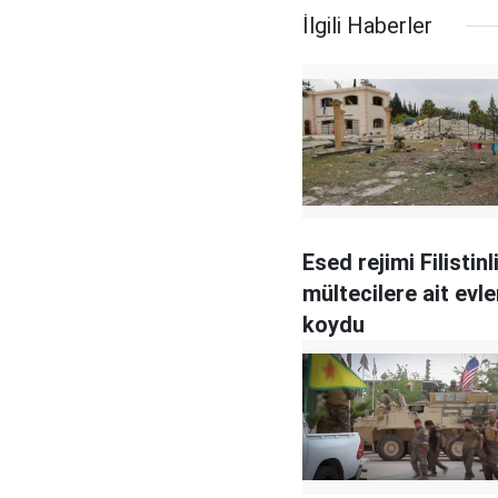
İlgili Haberler
Esed rejimi Filistinl
mültecilere ait evle
koydu