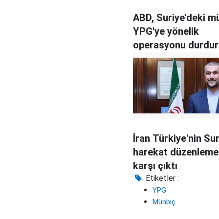
ABD, Suriye'deki mü
YPG'ye yönelik
operasyonu durdu
arayışında
İran Türkiye'nin Sur
harekat düzenleme
karşı çıktı
Etiketler :
YPG
Münbiç