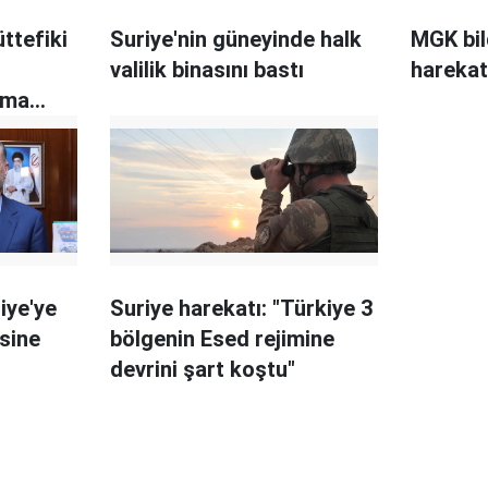
ttefiki
Suriye'nin güneyinde halk
MGK bil
valilik binasını bastı
harekat
rma
iye'ye
Suriye harekatı: "Türkiye 3
sine
bölgenin Esed rejimine
devrini şart koştu"