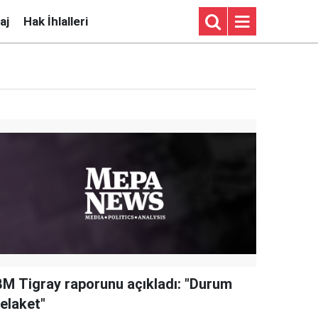
aj
Hak İhlalleri
BM Tigray raporunu açıkladı: "Durum
felaket"