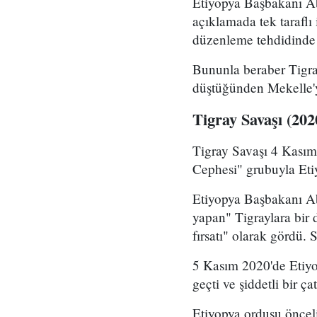
Etiyopya Başbakanı Ab
açıklamada tek taraflı 
düzenleme tehdidinde
Bununla beraber Tigra
düştüğünden Mekelle'ye
Tigray Savaşı (202
Tigray Savaşı 4 Kasım
Cephesi" grubuyla Etiy
Etiyopya Başbakanı Ab
yapan" Tigraylara bir 
fırsatı" olarak gördü.
5 Kasım 2020'de Etiyo
geçti ve şiddetli bir ça
Etiyopya ordusu önceli