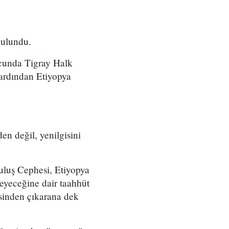
bulundu.
ucunda Tigray Halk
ardından Etiyopya
en değil, yenilgisini
uluş Cephesi, Etiyopya
eyeceğine dair taahhüt
sinden çıkarana dek