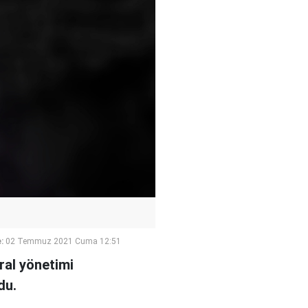
:
02 Temmuz 2021 Cuma 12:51
ral yönetimi
du.