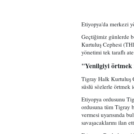
Etiyopya'da merkezi y
Geçtiğimiz günlerde b
Kurtuluş Cephesi (TH
yönetimi tek taraflı ate
"Yenilgiyi örtmek i
Tigray Halk Kurtuluş C
süslü sözlerle örtmek i
Etiyopya ordusunu Tig
ordusuna tüm Tigray bö
vermesi uyarısında bu
savaşacaklarını ilan ett