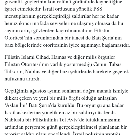
güvenlik güçlerinin kontrolünü görünürde kaybettiğine
işaret etmektedir. İsrail ordusuna yönelik PSS
mensuplarının gerçekleştirdiği saldırılar her ne kadar
henüz ikinci intifada seviyelerine ulaşmış olmasa da bu
sayının artışı gözlerden kaçırılmamalıdır. Filistin
Otoritesi’nin sorunlarından bir tanesi de Batı Şeria’nın
bazı bölgelerinde otoritesinin iyice aşınmaya başlamasıdır.
Filistin İslami Cihad, Hamas ve diğer milis örgütler
Filistin Otoritesi’nin varlık göstermediği Cenin, Tubas,
Tulkarm, Nablus ve diğer bazı şehirlerde harekete geçerek
nüfuzunu artırdı.
Geçtiğimiz ağustos ayının sonlarına doğru manalı ismiyle
dikkat çeken ve yeni bir milis örgüt olduğu anlaşılan
‘Aslan İni’ Batı Şeria’da kuruldu. Bu örgüt şu ana kadar
İsrail askerlerine yönelik en az bir saldırıyı üstlendi.
Nabluslu bir Filistinlinin Tel Aviv’de tutuklanmasının
ardından perşembe günü gerçekleştirilmesi planlanan bir
terörist saldırı planı engellendi. İsrail polisinin yaptığı