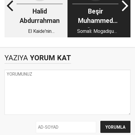
Halid
Beşir
Abdurrahman
Muhammed
Caato
El Kaide'nin
Somali: Mogadişu
Afganistan
yönetiminden
açıklaması ve
umudunu kesen halk
geleceğe bakış
Eş Şebab'ın 'şeriat
YAZIYA
YORUM KAT
mahkemelerine'
yöneliyor