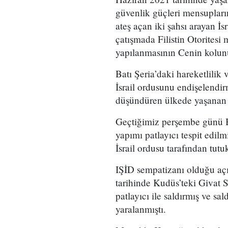
güvenlik güçleri mensuplarını
ateş açan iki şahsı arayan İs
çatışmada Filistin Otoritesi
yapılanmasının Cenin kolun
Batı Şeria’daki hareketlilik v
İsrail ordusunu endişelendir
düşündüren ülkede yaşanan b
Geçtiğimiz perşembe günü Bei
yapımı patlayıcı tespit edilmi
İsrail ordusu tarafından tutu
IŞİD sempatizanı olduğu açı
tarihinde Kudüs’teki Givat 
patlayıcı ile saldırmış ve sal
yaralanmıştı.