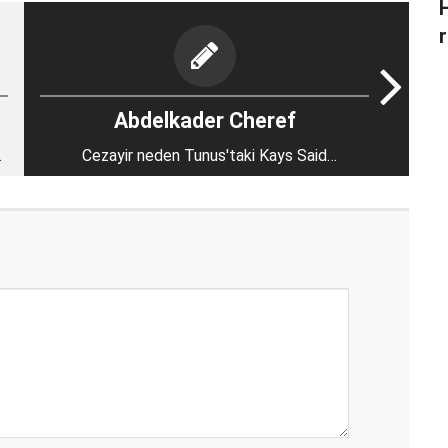
r
Abdelkader Cheref
Cezayir neden Tunus'taki Kays Said
diktatörlüğünü destekliyor?