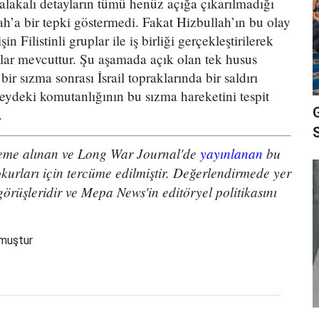
alakalı detayların tümü henüz açığa çıkarılmadığı
lah’a bir tepki göstermedi. Fakat Hizbullah’ın bu olay
in Filistinli gruplar ile iş birliği gerçekleştirilerek
ular mevcuttur. Şu aşamada açık olan tek husus
ir sızma sonrası İsrail topraklarında bir saldırı
uzeydeki komutanlığının bu sızma hareketini tespit
.
leme alınan ve Long War Journal'de
yayınlanan
bu
rları için tercüme edilmiştir. Değerlendirmede yer
görüşleridir ve Mepa News'in editöryel politikasını
nmuştur