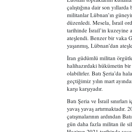
çalıştığına dair son yıllarda
militanlar Lübnan’ın güneyind
düzenledi. Mesela, İsrail o
tarihinde İsrail’in kuzeyine a
ateşlendi. Benzer bir vaka G
yaşanmış, Lübnan’dan ateşle
İran güdümlü militan örgütler
halihazırdaki hükümetin bir 
olabilirler. Batı Şeria’da ha
geçtiğimiz yılın mart ayından
karşı karşıyadır.
Batı Şeria ve İsrail sınırları
yavaş yavaş artırmaktadır. 
çatışmalarının ardından Batı
gün daha fazla militan ile s
Haziran 2021 tarihinde yaşan