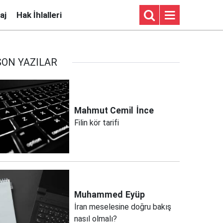
aj
Hak İhlalleri
SON YAZILAR
Mahmut Cemil
İnce
Filin kör tarifi
Muhammed
Eyüp
İran meselesine doğru bakış
nasıl olmalı?