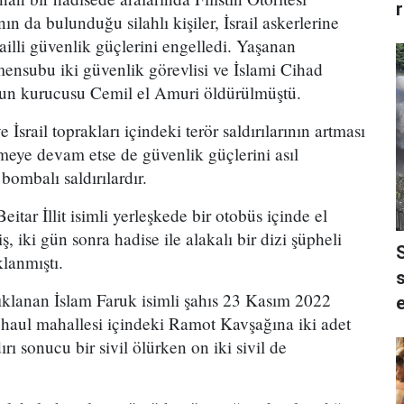
n da bulunduğu silahlı kişiler, İsrail askerlerine
railli güvenlik güçlerini engelledi. Yaşanan
 mensubu iki güvenlik görevlisi ve İslami Cihad
un kurucusu Cemil el Amuri öldürülmüştü.
e İsrail toprakları içindeki terör saldırılarının artması
meye devam etse de güvenlik güçlerini asıl
ombalı saldırılardır.
tar İllit isimli yerleşkede bir otobüs içinde el
ş, iki gün sonra hadise ile alakalı bir dizi şüpheli
klanmıştı.
s
klanan İslam Faruk isimli şahıs 23 Kasım 2022
Shaul mahallesi içindeki Ramot Kavşağına iki adet
dırı sonucu bir sivil ölürken on iki sivil de