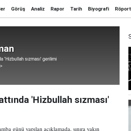
ler
Görüş
Analiz
Rapor
Tarih
Biyografi
Röport
man
a 'Hizbullah sızması' gerilimi
 >
attında 'Hizbullah sızması'
rşamba günü yapılan açıklamada, sınıra yakın