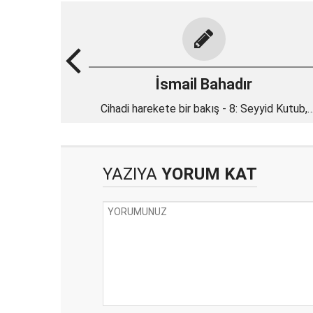
İsmail Bahadır
Cihadi harekete bir bakış - 8: Seyyid Kutub,
kökler ve çağdaş cihadi akımın doğuşu
YAZIYA
YORUM KAT