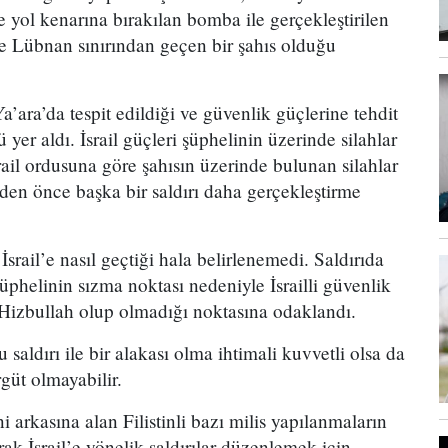
ol kenarına bırakılan bomba ile gerçekleştirilen
il’e Lübnan sınırından geçen bir şahıs olduğu
’ara’da tespit edildiği ve güvenlik güçlerine tehdit
yer aldı. İsrail güçleri şüphelinin üzerinde silahlar
rail ordusuna göre şahısın üzerinde bulunan silahlar
en önce başka bir saldırı daha gerçekleştirme
srail’e nasıl geçtiği hala belirlenemedi. Saldırıda
şüphelinin sızma noktası nedeniyle İsrailli güvenlik
n Hizbullah olup olmadığı noktasına odaklandı.
saldırı ile bir alakası olma ihtimali kuvvetli olsa da
güt olmayabilir.
i arkasına alan Filistinli bazı milis yapılanmaların
ak İsrail’e yönelik saldırılar düzenlemek için