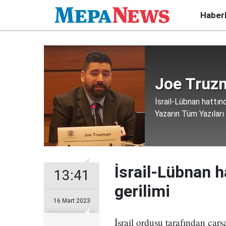
Haber
Joe Truz
İsrail-Lübnan hattınd
Yazarın Tüm Yazıları
İsrail-Lübnan h
13:41
gerilimi
16 Mart 2023
İsrail ordusu tarafından ça