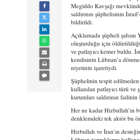
Megiddo Kavşağı mevkiinde y
saldırının şüphelisinin İsra
bildirildi.
Açıklamada şüpheli şahsın Ya
oluşturduğu için öldürüldüğü 
ve patlayıcı kemer buldu. İs
kendisinin Lübnan’a dönmed
niyetinin işaretiydi.
Şüphelinin tespit edilmeden İ
kullanılan patlayıcı türü ve 
kurumları saldırının failini
Her ne kadar Hizbullah’ın bu 
denklemdeki tek aktör bu ör
Hizbullah ve İran’ın desteğin
Lübnan topraklarını kullanar