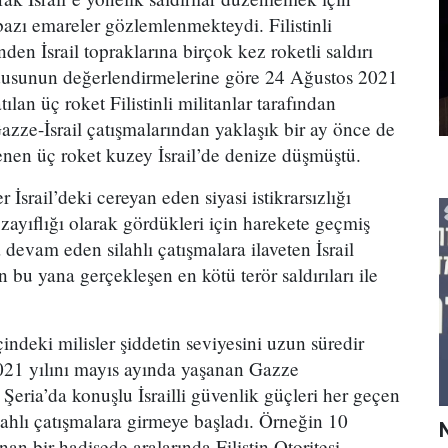
 bazı emareler gözlemlenmekteydi. Filistinli
en İsrail topraklarına birçok kez roketli saldırı
rdusunun değerlendirmelerine göre 24 Ağustos 2021
tılan üç roket Filistinli militanlar tarafından
azze-İsrail çatışmalarından yaklaşık bir ay önce de
nen üç roket kuzey İsrail’de denize düşmüştü.
 İsrail’deki cereyan eden siyasi istikrarsızlığı
zayıflığı olarak gördükleri için harekete geçmiş
la devam eden silahlı çatışmalara ilaveten İsrail
 bu yana gerçekleşen en kötü terör saldırıları ile
 içindeki milisler şiddetin seviyesini uzun süredir
2021 yılını mayıs ayında yaşanan Gazze
 Şeria’da konuşlu İsrailli güvenlik güçleri her geçen
ilahlı çatışmalara girmeye başladı. Örneğin 10
an bir hadisede aralarında Filistin Otoritesi