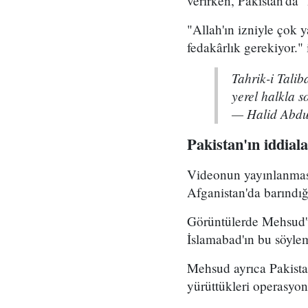
verirken, Pakistan'da 
"Allah'ın izniyle çok
fedakârlık gerekiyor."
Tahrik-i Talib
yerel halkla s
— Halid Abd
Pakistan'ın iddiala
Videonun yayınlanması
Afganistan'da barındığ
Görüntülerde Mehsud'u
İslamabad'ın bu söyle
Mehsud ayrıca Pakista
yürüttükleri operasyon