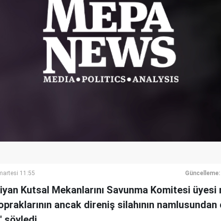
artesi 11:55
Güncelleme:
iyan Kutsal Mekanlarını Savunma Komitesi üyesi 
opraklarının ancak direniş silahının namlusundan
' söyledi.