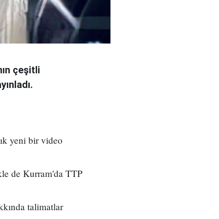
ın çeşitli
yınladı.
ık yeni bir video
ikle de Kurram'da TTP
kkında talimatlar