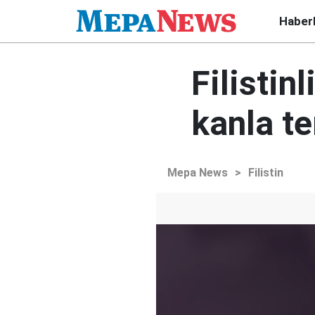
Haber
Filistin
kanla te
Mepa News
>
Filistin