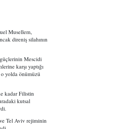
nuel Musellem,
cak direniş silahının
 güçlerinin Mescidi
lerine karşı yaptığı
m o yolda önümüzü
 kadar Filistin
uradaki kutsal
rdi.
 ve Tel Aviv rejiminin
edi.