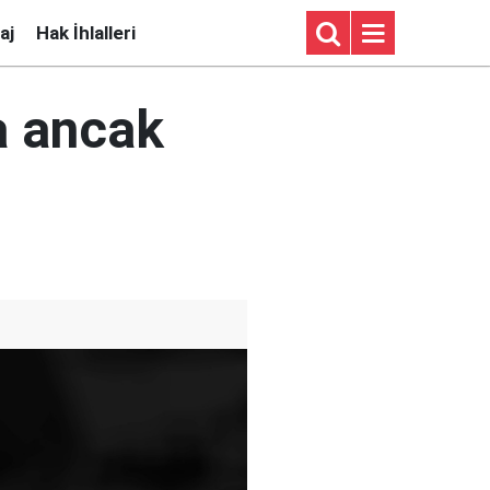
aj
Hak İhlalleri
sa ancak