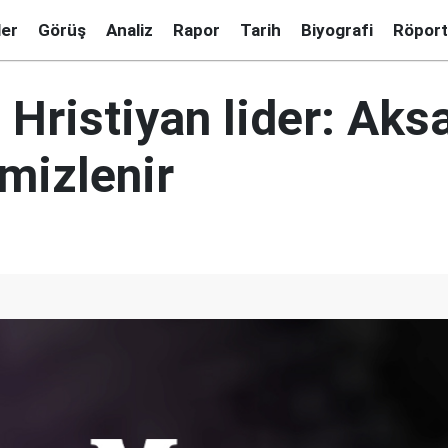
ler
Görüş
Analiz
Rapor
Tarih
Biyografi
Röport
li Hristiyan lider: Ak
mizlenir