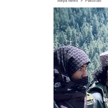
Mepa News
>
Pakistan