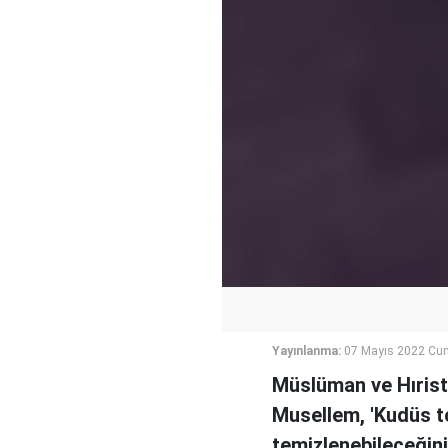
Yayınlanma:
07 Mayıs 2022 Cum
Müslüman ve Hırist
Musellem, 'Kudüs t
temizlenebileceğini