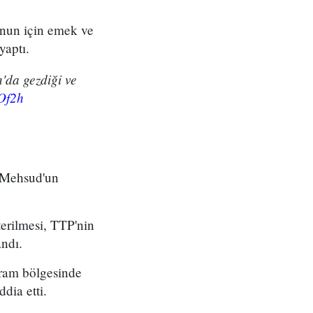
unun için emek ve
yaptı.
'da gezdiği ve
oOf2h
i Mehsud'un
erilmesi, TTP'nin
ndı.
rram bölgesinde
dia etti.