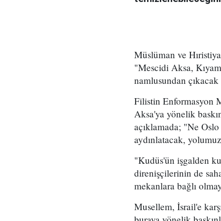
Müslüman ve Hıristiy
"Mescidi Aksa, Kıyamet
namlusundan çıkacak m
Filistin Enformasyon M
Aksa'ya yönelik baskın
açıklamada; "Ne Oslo 
aydınlatacak, yolumuzu
"Kudüs'ün işgalden kur
direnişçilerinin de sa
mekanlara bağlı olmay
Musellem, İsrail'e karş
buraya yönelik baskınl