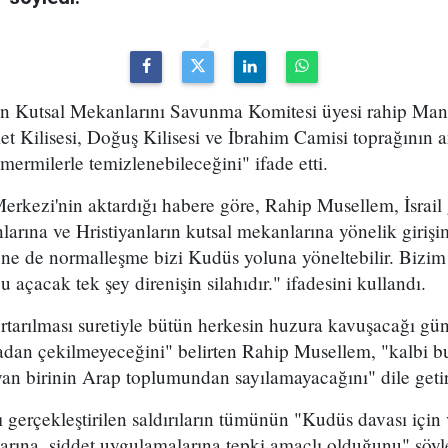
an Kutsal Mekanlarını Savunma Komitesi üyesi rahip Ma
 Kilisesi, Doğuş Kilisesi ve İbrahim Camisi toprağının an
ermilerle temizlenebileceğini" ifade etti.
erkezi'nin aktardığı habere göre, Rahip Musellem, İsrail
larına ve Hristiyanların kutsal mekanlarına yönelik girişim
ne de normalleşme bizi Kudüs yoluna yöneltebilir. Bizi
 açacak tek şey direnişin silahıdır." ifadesini kullandı.
tarılması suretiyle bütün herkesin huzura kavuşacağı güne
hadan çekilmeyeceğini" belirten Rahip Musellem, "kalbi b
an birinin Arap toplumundan sayılamayacağını" dile geti
ı gerçekleştirilen saldırıların tümünün "Kudüs davası için
arına, şiddet uygulamalarına tepki amaçlı olduğunu" söyl