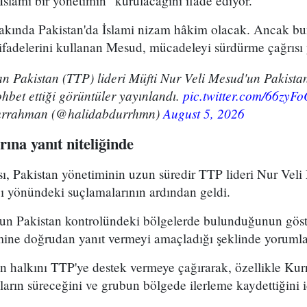
"İslami bir yönetimin" kurulacağını ifade ediyor.
 yakında Pakistan'da İslami nizam hâkim olacak. Ancak b
 ifadelerini kullanan Mesud, mücadeleyi sürdürme çağrısı 
an Pakistan (TTP) lideri Müfti Nur Veli Mesud'un Pakistan
ohbet ettiği görüntüler yayınlandı.
pic.twitter.com/66zyF
urrahman (@halidabdurrhmn)
August 5, 2026
rına yanıt niteliğinde
, Pakistan yönetiminin uzun süredir TTP lideri Nur Vel
ı yönündeki suçlamalarının ardından geldi.
n Pakistan kontrolündeki bölgelerde bulunduğunun göst
mine doğrudan yanıt vermeyi amaçladığı şeklinde yorumla
n halkını TTP'ye destek vermeye çağırarak, özellikle Ku
ların süreceğini ve grubun bölgede ilerleme kaydettiğini id