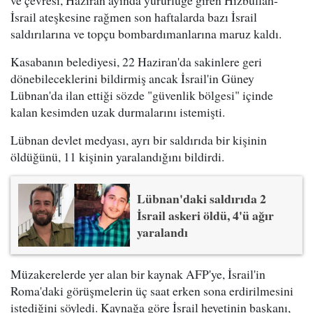
ve çevresi, Haziran ayında yürürlüğe giren Hizbullah-
İsrail ateşkesine rağmen son haftalarda bazı İsrail
saldırılarına ve topçu bombardımanlarına maruz kaldı.
Kasabanın belediyesi, 22 Haziran'da sakinlere geri
dönebileceklerini bildirmiş ancak İsrail'in Güney
Lübnan'da ilan ettiği sözde "güvenlik bölgesi" içinde
kalan kesimden uzak durmalarını istemişti.
Lübnan devlet medyası, ayrı bir saldırıda bir kişinin
öldüğünü, 11 kişinin yaralandığını bildirdi.
Lübnan'daki saldırıda 2
İsrail askeri öldü, 4'ü ağır
yaralandı
Müzakerelerde yer alan bir kaynak AFP'ye, İsrail'in
Roma'daki görüşmelerin üç saat erken sona erdirilmesini
istediğini söyledi. Kaynağa göre İsrail heyetinin başkanı,