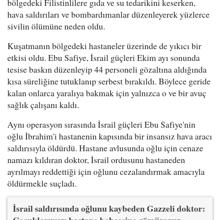
bölgedeki Filistinlilere gıda ve su tedarikini keserken,
hava saldırıları ve bombardımanlar düzenleyerek yüzlerce
sivilin ölümüne neden oldu.
Kuşatmanın bölgedeki hastaneler üzerinde de yıkıcı bir
etkisi oldu. Ebu Safiye, İsrail güçleri Ekim ayı sonunda
tesise baskın düzenleyip 44 personeli gözaltına aldığında
kısa süreliğine tutuklanıp serbest bırakıldı. Böylece geride
kalan onlarca yaralıya bakmak için yalnızca o ve bir avuç
sağlık çalışanı kaldı.
Aynı operasyon sırasında İsrail güçleri Ebu Safiye'nin
oğlu İbrahim'i hastanenin kapısında bir insansız hava aracı
saldırısıyla öldürdü. Hastane avlusunda oğlu için cenaze
namazı kıldıran doktor, İsrail ordusunu hastaneden
ayrılmayı reddettiği için oğlunu cezalandırmak amacıyla
öldürmekle suçladı.
İsrail saldırısında oğlunu kaybeden Gazzeli doktor:
Çocuklarımızı hastane bahçesine gömüyoruz