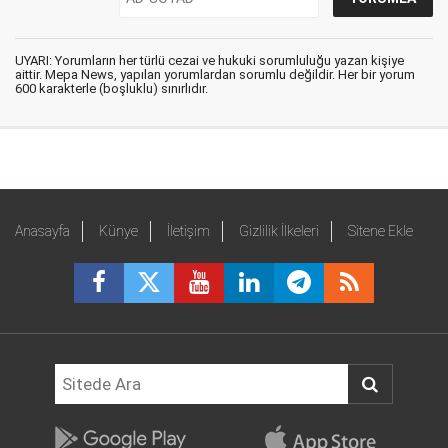
UYARI: Yorumların her türlü cezai ve hukuki sorumluluğu yazan kişiye
aittir. Mepa News, yapılan yorumlardan sorumlu değildir. Her bir yorum
600 karakterle (boşluklu) sınırlıdır.
Anasayfa
Künye
İletişim
Gizlilik İlkeleri
Sitene Ekle