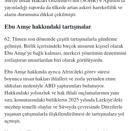
Suriye İnsan Hakları Gözlemevi'nin (SOHR) 4 Ağustos'ta
yayınladığı raporda da ülkede artan askeri hareketlilik ve
alarm durumuna dikkat çekilmişti.
Ebu Amşe hakkındaki tartışmalar
62. Tümen son dönemde çeşitli tartışmalarla gündeme
gelmişti. Birlik içerisindeki birçok unsurun kişisel olarak
Ebu Amşe'ye bağlı kalması, merkezi yönetimin denetimini
zorlaştıran unsurlardan biri olarak görülüyordu.
Ebu Amşe hakkında ayrıca Afrin'deki görev süresi
boyunca insan hakları ihlalleri ve zorla yerinden etme
iddiaları nedeniyle ABD yaptırımları bulunuyor.
Hakkındaki yolsuzluk ve hak ihlali suçlamalarının yanı
sıra, komutasındaki birliklerin 2025 yılında Lazkiye'deki
mezhep temelli olaylar ve Süveyda çevresinde Dürzilerle
yaşanan çatışmalarla ilişkilendirilmesi de tartışmalara yol
açmıştı.