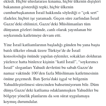
ekledi. Hiçbir uluslararası kınama, hiçbir ülkenin dışişleri
bakanının gösterdiği tepki, hiçbir ülkenin
cumhurbaşkanının İsrail hakkında söylediği o “çok sert”
ifadeler, hiçbiri işe yaramadı. Geçen süre zarfından İsrail
Gazze’deki ehlimizi, Gazze’deki Müslümanları tüm
dünyanın gözleri önünde, canlı olarak yayınlanan bir
soykırımda katletmeye devam etti.
Yine İsrail katliamlarının başladığı günden bu yana başta
batılı ülkeler olmak üzere Türkiye’de de İsrail
konsolosluğu önünde yapılan eylemler, sokakları dolduran
yüzlerce hatta binlerce kişinin “katil İsrail”, “soykırımcı
İsrail” sloganları Yahudi devletini bu sabah Gazze’de
namaz vaktinde 100’den fazla Müslümanı katletmesinin
önüne geçemedi. Batı Şeria’daki işgal ve bölgenin
Yahudileştirilmesi sürecinden bahsetmiyorum bile. Düm
dünya Gazze’deki katliama odaklanmışken Yahudiler bu
bölgeye yönelik planlarını da son sürat uygulamaya
koymuş durumdalar.