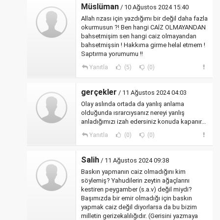
Müslüman
/ 10 Ağustos 2024 15:40
Allah rızası için yazdığımı bir değil daha fazla
okurmusun ?! Ben hangi CAİZ OLMAYANDAN
bahsetmişim sen hangi caiz olmayandan
bahsetmişsin ! Hakkıma girme helal etmem !
Saptırma yorumumu !!
Yanıtla
(5)
(0)
gerçekler
/ 11 Ağustos 2024 04:03
Olay aslında ortada da yanlış anlama
olduğunda ısrarcıysanız nereyi yanlış
anladığımızı izah edersiniz konuda kapanır...
Yanıtla
(0)
(0)
Salih
/ 11 Ağustos 2024 09:38
Baskın yapmanın caiz olmadığını kim
söylemiş? Yahudilerin zeytin ağaçlarını
kestiren peygamber (s.a.v) değil miydi?
Başımızda bir emir olmadığı için baskın
yapmak caiz değil diyorlarsa da bu bizim
milletin gerizekalılığıdır. (Gerisini yazmaya