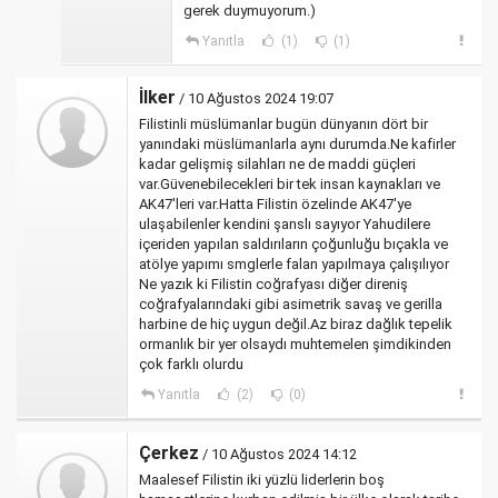
gerek duymuyorum.)
Yanıtla
(1)
(1)
İlker
/ 10 Ağustos 2024 19:07
Filistinli müslümanlar bugün dünyanın dört bir
yanındaki müslümanlarla aynı durumda.Ne kafirler
kadar gelişmiş silahları ne de maddi güçleri
var.Güvenebilecekleri bir tek insan kaynakları ve
AK47'leri var.Hatta Filistin özelinde AK47'ye
ulaşabilenler kendini şanslı sayıyor Yahudilere
içeriden yapılan saldırıların çoğunluğu bıçakla ve
atölye yapımı smglerle falan yapılmaya çalışılıyor
Ne yazık ki Filistin coğrafyası diğer direniş
coğrafyalarındaki gibi asimetrik savaş ve gerilla
harbine de hiç uygun değil.Az biraz dağlık tepelik
ormanlık bir yer olsaydı muhtemelen şimdikinden
çok farklı olurdu
Yanıtla
(2)
(0)
Çerkez
/ 10 Ağustos 2024 14:12
Maalesef Filistin iki yüzlü liderlerin boş