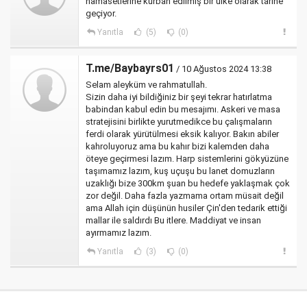
hamasetlerine kurban edilmiş bir ülke olarak tarihe
geçiyor.
Yanıtla
(5)
(0)
T.me/Baybayrs01
/ 10 Ağustos 2024 13:38
Selam aleyküm ve rahmatullah.
Sizin daha iyi bildiğiniz bir şeyi tekrar hatırlatma
babindan kabul edin bu mesajımı. Askeri ve masa
stratejisini birlikte yurutmedikce bu çalışmaların
ferdi olarak yürütülmesi eksik kalıyor. Bakın abiler
kahroluyoruz ama bu kahır bizi kalemden daha
öteye geçirmesi lazım. Harp sistemlerini gökyüzüne
taşımamız lazım, kuş uçuşu bu lanet domuzların
uzaklığı bize 300km şuan bu hedefe yaklaşmak çok
zor değil. Daha fazla yazmama ortam müsait değil
ama Allah için düşünün husiler Çin'den tedarik ettiği
mallar ile saldırdı Bu itlere. Maddiyat ve insan
ayırmamız lazım.
Yanıtla
(3)
(0)