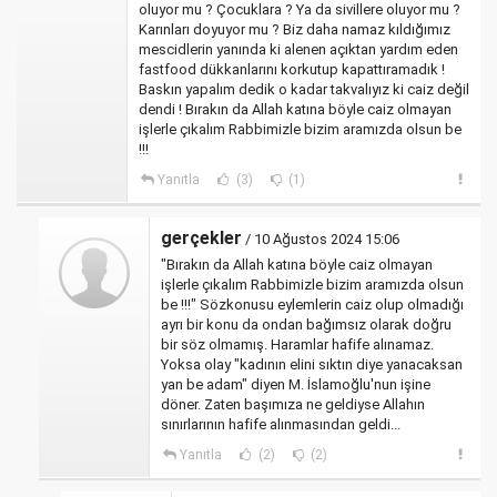
oluyor mu ? Çocuklara ? Ya da sivillere oluyor mu ?
Karınları doyuyor mu ? Biz daha namaz kıldığımız
mescidlerin yanında ki alenen açıktan yardım eden
fastfood dükkanlarını korkutup kapattıramadık !
Baskın yapalım dedik o kadar takvalıyız ki caiz değil
dendi ! Bırakın da Allah katına böyle caiz olmayan
işlerle çıkalım Rabbimizle bizim aramızda olsun be
!!!
Yanıtla
(3)
(1)
gerçekler
/ 10 Ağustos 2024 15:06
"Bırakın da Allah katına böyle caiz olmayan
işlerle çıkalım Rabbimizle bizim aramızda olsun
be !!!" Sözkonusu eylemlerin caiz olup olmadığı
ayrı bir konu da ondan bağımsız olarak doğru
bir söz olmamış. Haramlar hafife alınamaz.
Yoksa olay "kadının elini sıktın diye yanacaksan
yan be adam" diyen M. İslamoğlu'nun işine
döner. Zaten başımıza ne geldiyse Allahın
sınırlarının hafife alınmasından geldi...
Yanıtla
(2)
(2)