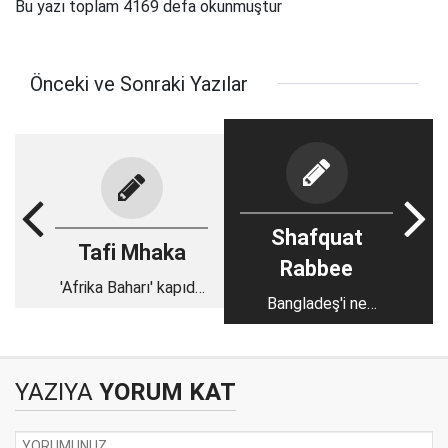
Bu yazı toplam 4169 defa okunmuştur
Önceki ve Sonraki Yazılar
Shafquat
Tafi Mhaka
Rabbee
'Afrika Baharı' kapıda
Bangladeş'i ne
mı?
bekliyor?
YAZIYA
YORUM KAT