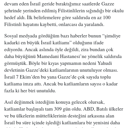
devam eden İsrail geride bıraktığımız saatlerde Gazze
şehrinde yerinden edilmiş Filistinlilerin sığındığı bir okulu
hedef aldı. İlk belirlemelere göre saldırıda en az 100
Filistinli hayatını kaybetti, onlarcası da yaralandı.
Sosyal medyada gördüğüm bazı haberler bunun “şimdiye
kadarki en büyük İsrail katliamı” olduğunu ifade
ediyordu. Ancak aslında öyle değildi, zira bundan çok
daha büyüğünü Mamedani Hastanesi’ne yönelik saldırıda
görmüştük. Böyle bir kıyas yapmamın nedeni Yahudi
devletinin Gazze’deki katliamlarının unutuluyor olması.
İsrail 7 Ekim’den bu yana Gazze’de çok sayıda toplu
katliama imza attı. Ancak bu katliamların sayısı o kadar
fazla ki her biri unutuldu.
Asıl değinmek istediğim konuya gelecek olursak,
katliamlar başlayalı tam 309 gün oldu. ABD, Batılı ülkeler
ve bu ülkelerin müttefiklerinin desteğini arkasına alan
İsrail bu süre içinde işlediği katliamlara bir yenisini daha