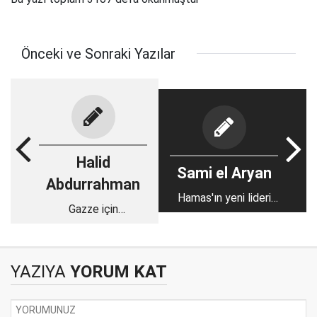
Önceki ve Sonraki Yazılar
Halid
Sami el Aryan
Abdurrahman
Hamas'ın yeni lideri
Gazze için
Yahya Sinvar Filistin
yürüyüşlerden daha
birliğini sağlayabilir
fazlası gerekiyor
mi?
YAZIYA
YORUM KAT