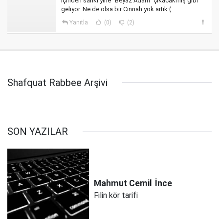
içinden sanki yine “Beyaz Adam” çıkacakmış gibi
geliyor. Ne de olsa bir Cinnah yok artık:(
Yanıtla
(0)
(2)
Shafquat Rabbee Arşivi
SON YAZILAR
Mahmut Cemil
İnce
Filin kör tarifi