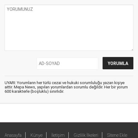
UYARI: Yorumların her türlü cezai ve hukuki sorumluluğu yazan kişiye
aittir. Mepa News, yapılan yorumlardan sorumlu değildir. Her bir yorum
600 karakterle (boşluklu) sınırlıdır.
Anasayfa
Künye
İletişim
Gizlilik İlkeleri
Sitene Ekle