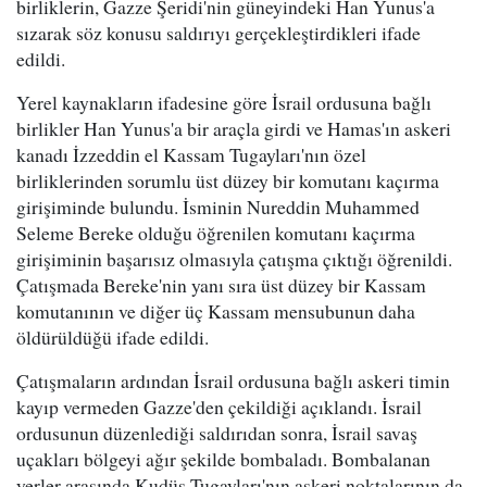
birliklerin, Gazze Şeridi'nin güneyindeki Han Yunus'a
sızarak söz konusu saldırıyı gerçekleştirdikleri ifade
edildi.
Yerel kaynakların ifadesine göre İsrail ordusuna bağlı
birlikler Han Yunus'a bir araçla girdi ve Hamas'ın askeri
kanadı İzzeddin el Kassam Tugayları'nın özel
birliklerinden sorumlu üst düzey bir komutanı kaçırma
girişiminde bulundu. İsminin Nureddin Muhammed
Seleme Bereke olduğu öğrenilen komutanı kaçırma
girişiminin başarısız olmasıyla çatışma çıktığı öğrenildi.
Çatışmada Bereke'nin yanı sıra üst düzey bir Kassam
komutanının ve diğer üç Kassam mensubunun daha
öldürüldüğü ifade edildi.
Çatışmaların ardından İsrail ordusuna bağlı askeri timin
kayıp vermeden Gazze'den çekildiği açıklandı. İsrail
ordusunun düzenlediği saldırıdan sonra, İsrail savaş
uçakları bölgeyi ağır şekilde bombaladı. Bombalanan
yerler arasında Kudüs Tugayları'nın askeri noktalarının da