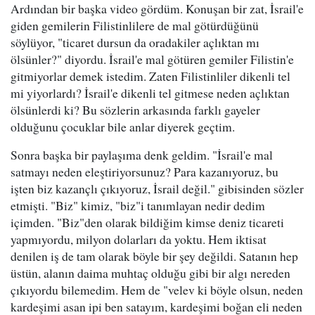
Ardından bir başka video gördüm. Konuşan bir zat, İsrail'e
giden gemilerin Filistinlilere de mal götürdüğünü
söylüyor, "ticaret dursun da oradakiler açlıktan mı
ölsünler?" diyordu. İsrail'e mal götüren gemiler Filistin'e
gitmiyorlar demek istedim. Zaten Filistinliler dikenli tel
mi yiyorlardı? İsrail'e dikenli tel gitmese neden açlıktan
ölsünlerdi ki? Bu sözlerin arkasında farklı gayeler
olduğunu çocuklar bile anlar diyerek geçtim.
Sonra başka bir paylaşıma denk geldim. "İsrail'e mal
satmayı neden eleştiriyorsunuz? Para kazanıyoruz, bu
işten biz kazançlı çıkıyoruz, İsrail değil." gibisinden sözler
etmişti. "Biz" kimiz, "biz"i tanımlayan nedir dedim
içimden. "Biz"den olarak bildiğim kimse deniz ticareti
yapmıyordu, milyon dolarları da yoktu. Hem iktisat
denilen iş de tam olarak böyle bir şey değildi. Satanın hep
üstün, alanın daima muhtaç olduğu gibi bir algı nereden
çıkıyordu bilemedim. Hem de "velev ki böyle olsun, neden
kardeşimi asan ipi ben satayım, kardeşimi boğan eli neden