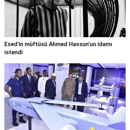
Esed'in müftüsü Ahmed Hassun'un idamı
istendi