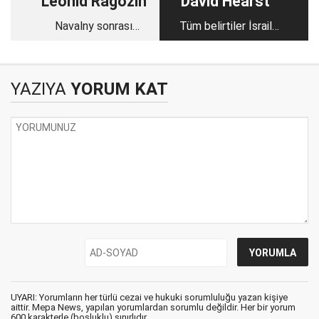
Leonid Ragozin
David Hearst
Navalny sonrası
Tüm belirtiler İsrail
Rusya
için stratejik bir
yenilgiye işaret ediyor
YAZIYA
YORUM KAT
UYARI: Yorumların her türlü cezai ve hukuki sorumluluğu yazan kişiye
aittir. Mepa News, yapılan yorumlardan sorumlu değildir. Her bir yorum
600 karakterle (boşluklu) sınırlıdır.