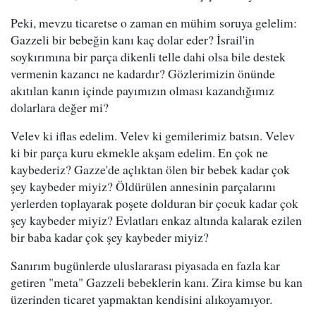
Peki, mevzu ticaretse o zaman en mühim soruya gelelim:
Gazzeli bir bebeğin kanı kaç dolar eder? İsrail'in
soykırımına bir parça dikenli telle dahi olsa bile destek
vermenin kazancı ne kadardır? Gözlerimizin önünde
akıtılan kanın içinde payımızın olması kazandığımız
dolarlara değer mi?
Velev ki iflas edelim. Velev ki gemilerimiz batsın. Velev
ki bir parça kuru ekmekle akşam edelim. En çok ne
kaybederiz? Gazze'de açlıktan ölen bir bebek kadar çok
şey kaybeder miyiz? Öldürülen annesinin parçalarını
yerlerden toplayarak poşete dolduran bir çocuk kadar çok
şey kaybeder miyiz? Evlatları enkaz altında kalarak ezilen
bir baba kadar çok şey kaybeder miyiz?
Sanırım bugünlerde uluslararası piyasada en fazla kar
getiren "meta" Gazzeli bebeklerin kanı. Zira kimse bu kan
üzerinden ticaret yapmaktan kendisini alıkoyamıyor.