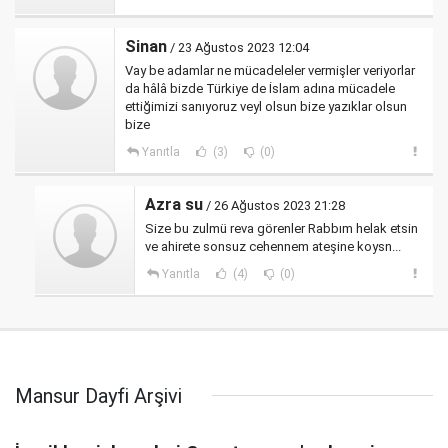
Sinan
/ 23 Ağustos 2023 12:04
Vay be adamlar ne mücadeleler vermişler veriyorlar
da hâlâ bizde Türkiye de İslam adına mücadele
ettiğimizi sanıyoruz veyl olsun bize yazıklar olsun
bize
Yanıtla
(3)
(0)
Azra su
/ 26 Ağustos 2023 21:28
Size bu zulmü reva görenler Rabbım helak etsin
ve ahirete sonsuz cehennem ateşine koysn...
Yanıtla
(4)
(0)
Mansur Dayfi Arşivi