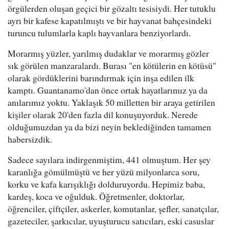
örgülerden oluşan geçici bir gözaltı tesisiydi. Her tutuklu
ayrı bir kafese kapatılmıştı ve bir hayvanat bahçesindeki
turuncu tulumlarla kaplı hayvanlara benziyorlardı.
Morarmış yüzler, yarılmış dudaklar ve morarmış gözler
sık görülen manzaralardı. Burası "en kötülerin en kötüsü"
olarak gördüklerini barındırmak için inşa edilen ilk
kamptı. Guantanamo'dan önce ortak hayatlarımız ya da
anılarımız yoktu. Yaklaşık 50 milletten bir araya getirilen
kişiler olarak 20'den fazla dil konuşuyorduk. Nerede
olduğumuzdan ya da bizi neyin beklediğinden tamamen
habersizdik.
Sadece sayılara indirgenmiştim, 441 olmuştum. Her şey
karanlığa gömülmüştü ve her yüzü milyonlarca soru,
korku ve kafa karışıklığı dolduruyordu. Hepimiz baba,
kardeş, koca ve oğulduk. Öğretmenler, doktorlar,
öğrenciler, çiftçiler, askerler, komutanlar, şefler, sanatçılar,
gazeteciler, şarkıcılar, uyuşturucu satıcıları, eski casuslar