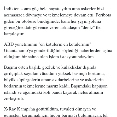
İndikten sonra güç bela hayattaydım ama askerler bizi
acımasızca dövmeye ve tekmelemeye devam etti. Feribota
giden bir otobüse bindiğimde, bana her şeyin yoluna
gireceğine dair güvence veren arkadaşım "deniz" ile
karşılaştım.
ABD yönetiminin "en kötülerin en kötülerinin"
Guantanamo'ya gönderildiğini söylediği haberlerden aşina
olduğum bir sahne olan işlem istasyonundaydım.
Başımı örten başlık, gözlük ve kulaklıklar dışında
çırılçıplak soyulan vücudum yüksek basınçlı hortuma,
büyük süpürgelerin amansız darbelerine ve askerlerin
botlarının tekmelerine maruz kaldı. Başımdaki kapüşon
ıslandı ve ağzımdaki koli bandı kayarak nefes almamı
zorlaştırdı.
X-Ray Kampı'na götürüldüm, tuvaleti olmayan ve
güneşten korunmak için hiçbir barınağı bulunmayan, tel