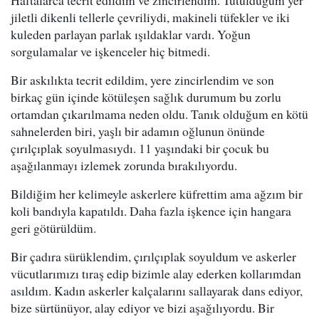
Haftalarca tecrit edildim ve zincirlendim. Tutulduğum yer
jiletli dikenli tellerle çevriliydi, makineli tüfekler ve iki
kuleden parlayan parlak ışıldaklar vardı. Yoğun
sorgulamalar ve işkenceler hiç bitmedi.
Bir askılıkta tecrit edildim, yere zincirlendim ve son
birkaç gün içinde kötüleşen sağlık durumum bu zorlu
ortamdan çıkarılmama neden oldu. Tanık olduğum en kötü
sahnelerden biri, yaşlı bir adamın oğlunun önünde
çırılçıplak soyulmasıydı. 11 yaşındaki bir çocuk bu
aşağılanmayı izlemek zorunda bırakılıyordu.
Bildiğim her kelimeyle askerlere küfrettim ama ağzım bir
koli bandıyla kapatıldı. Daha fazla işkence için hangara
geri götürüldüm.
Bir çadıra sürüklendim, çırılçıplak soyuldum ve askerler
vücutlarımızı tıraş edip bizimle alay ederken kollarımdan
asıldım. Kadın askerler kalçalarını sallayarak dans ediyor,
bize sürtünüyor, alay ediyor ve bizi aşağılıyordu. Bir