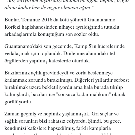
- Söz veriyorum hiçbirinizi unutmayacağım, hepiniz özgür
olana kadar ben de özgür olmayacağım."
Bunlar, Temmuz 2016'da kötü şöhretli Guantanamo
Körfezi hapishanesinden nihayet ayrıldığımda tutuklu
arkadaşlarımla konuştuğum son sözler oldu.
Guantanamo'daki son gecemde, Kamp 5'in hücrelerinde
vedalaşmak için toplandık. Dinlenme alanındaki tel
örgülerden yapılmış kafeslerde oturduk.
Bazılarımız açlık grevindeydi ve zorla beslenmeye
katlanmak zorunda bırakılmıştı. Diğerleri yıllardır serbest
bırakılmak üzere bekletiliyordu ama hala burada tıkılıp
kalmışlardı, bazıları ise "sonsuza kadar mahkum" olarak
görülüyordu.
Zaman geçmiş ve hepimiz yaşlanmıştık. Gri saçlar ve
sağlık sorunları bizi rahatsız ediyordu. Şimdi, bu gece,
kendimizi kafeslere hapsedilmiş, farklı kamplarla