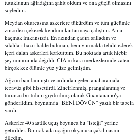
tutuklunun ağladığına şahit oldum ve ona güçlü olmasını
söyledim.
Meydan okurcasına askerlere tükürdüm ve tüm gücümle
zincirleri çekerek kendimi kurtarmaya çalıştım. Ama
kaçmak imkansızdı. En azından çadırı salladım ve
silahları hazır halde bulunan, beni vurmakla tehdit ederek
içeri dalan askerleri korkuttum. Bu noktada artık hiçbir
şey umurumda değildi. CIA'in kara merkezlerinde zaten
birçok kez ölümle yüz yüze gelmiştim.
Ağzım bantlanmıştı ve ardından gelen anal aramalar
tecavüz gibi hissettirdi. Zincirlenmiş, prangalanmış ve
turuncu bir tulum giydirilmiş olarak Guantanamo'ya
gönderildim, boynumda "BENİ DÖVÜN" yazılı bir tabela
vardı.
Askerler 40 saatlik uçuş boyunca bu "isteği" yerine
getirdiler. Bir noktada uçağın okyanusa çakılmasını
diledim.