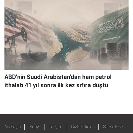
ABD'nin Suudi Arabistan'dan ham petrol
ithalatı 41 yıl sonra ilk kez sıfıra düştü
Anasayfa
Künye
İletişim
Gizlilik İlkeleri
Sitene Ekle