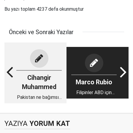
Bu yazı toplam 4237 defa okunmuştur
Önceki ve Sonraki Yazılar
Cihangir
Marco Rubio
Muhammed
Filipinler ABD için
Pakistan ne bağımsız
neden önemli?
ne İslami ne de
demokratik bir devlet
YAZIYA
YORUM KAT