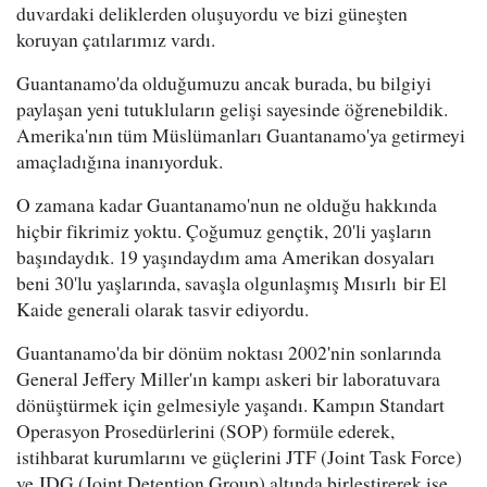
duvardaki deliklerden oluşuyordu ve bizi güneşten
koruyan çatılarımız vardı.
Guantanamo'da olduğumuzu ancak burada, bu bilgiyi
paylaşan yeni tutukluların gelişi sayesinde öğrenebildik.
Amerika'nın tüm Müslümanları Guantanamo'ya getirmeyi
amaçladığına inanıyorduk.
O zamana kadar Guantanamo'nun ne olduğu hakkında
hiçbir fikrimiz yoktu. Çoğumuz gençtik, 20'li yaşların
başındaydık. 19 yaşındaydım ama Amerikan dosyaları
beni 30'lu yaşlarında, savaşla olgunlaşmış Mısırlı bir El
Kaide generali olarak tasvir ediyordu.
Guantanamo'da bir dönüm noktası 2002'nin sonlarında
General Jeffery Miller'ın kampı askeri bir laboratuvara
dönüştürmek için gelmesiyle yaşandı. Kampın Standart
Operasyon Prosedürlerini (SOP) formüle ederek,
istihbarat kurumlarını ve güçlerini JTF (Joint Task Force)
ve JDG (Joint Detention Group) altında birleştirerek işe