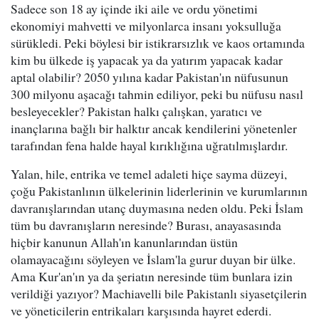
Sadece son 18 ay içinde iki aile ve ordu yönetimi
ekonomiyi mahvetti ve milyonlarca insanı yoksulluğa
sürükledi. Peki böylesi bir istikrarsızlık ve kaos ortamında
kim bu ülkede iş yapacak ya da yatırım yapacak kadar
aptal olabilir? 2050 yılına kadar Pakistan'ın nüfusunun
300 milyonu aşacağı tahmin ediliyor, peki bu nüfusu nasıl
besleyecekler? Pakistan halkı çalışkan, yaratıcı ve
inançlarına bağlı bir halktır ancak kendilerini yönetenler
tarafından fena halde hayal kırıklığına uğratılmışlardır.
Yalan, hile, entrika ve temel adaleti hiçe sayma düzeyi,
çoğu Pakistanlının ülkelerinin liderlerinin ve kurumlarının
davranışlarından utanç duymasına neden oldu. Peki İslam
tüm bu davranışların neresinde? Burası, anayasasında
hiçbir kanunun Allah'ın kanunlarından üstün
olamayacağını söyleyen ve İslam'la gurur duyan bir ülke.
Ama Kur'an'ın ya da şeriatın neresinde tüm bunlara izin
verildiği yazıyor? Machiavelli bile Pakistanlı siyasetçilerin
ve yöneticilerin entrikaları karşısında hayret ederdi.