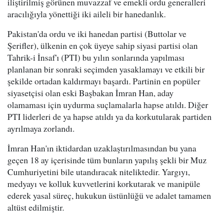
iliştirilmiş görünen muvazzaf ve emekli ordu generalleri
aracılığıyla yönettiği iki aileli bir hanedanlık.
Pakistan'da ordu ve iki hanedan partisi (Buttolar ve
Şerifler), ülkenin en çok üyeye sahip siyasi partisi olan
Tahrik-i İnsaf'ı (PTI) bu yılın sonlarında yapılması
planlanan bir sonraki seçimden yasaklamayı ve etkili bir
şekilde ortadan kaldırmayı başardı. Partinin en popüler
siyasetçisi olan eski Başbakan İmran Han, aday
olamaması için uydurma suçlamalarla hapse atıldı. Diğer
PTI liderleri de ya hapse atıldı ya da korkutularak partiden
ayrılmaya zorlandı.
İmran Han'ın iktidardan uzaklaştırılmasından bu yana
geçen 18 ay içerisinde tüm bunların yapılış şekli bir Muz
Cumhuriyetini bile utandıracak niteliktedir. Yargıyı,
medyayı ve kolluk kuvvetlerini korkutarak ve manipüle
ederek yasal süreç, hukukun üstünlüğü ve adalet tamamen
altüst edilmiştir.