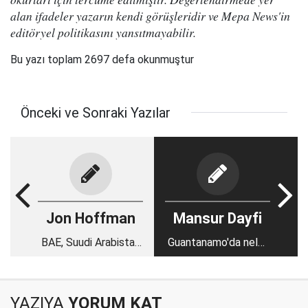
alan ifadeler yazarın kendi görüşleridir ve Mepa News'in
editöryel politikasını yansıtmayabilir.
Bu yazı toplam 2697 defa okunmuştur
Önceki ve Sonraki Yazılar
Jon Hoffman
Mansur Dayfi
BAE, Suudi Arabistan
Guantanamo'da neler
ve 'yeni milliyetçilik'
yaşadım?
YAZIYA
YORUM KAT