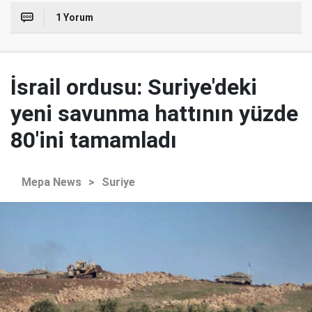
1 Yorum
İsrail ordusu: Suriye'deki
yeni savunma hattının yüzde
80'ini tamamladı
Mepa News
>
Suriye