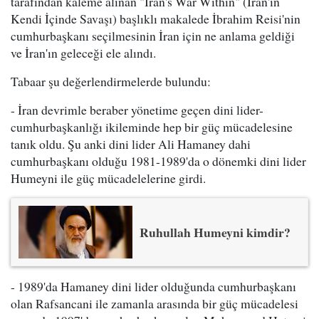
tarafından kaleme alınan "Iran's War Within" (İran'ın
Kendi İçinde Savaşı) başlıklı makalede İbrahim Reisi'nin
cumhurbaşkanı seçilmesinin İran için ne anlama geldiği
ve İran'ın geleceği ele alındı.
Tabaar şu değerlendirmelerde bulundu:
- İran devrimle beraber yönetime geçen dini lider-
cumhurbaşkanlığı ikileminde hep bir güç mücadelesine
tanık oldu. Şu anki dini lider Ali Hamaney dahi
cumhurbaşkanı olduğu 1981-1989'da o dönemki dini lider
Humeyni ile güç mücadelelerine girdi.
Ruhullah Humeyni kimdir?
- 1989'da Hamaney dini lider olduğunda cumhurbaşkanı
olan Rafsancani ile zamanla arasında bir güç mücadelesi