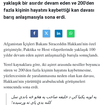
yaklaşık bir asırdır devam eden ve 200'den
fazla kişinin hayatını kaybettiği kan davası
barış anlaşmasıyla sona erdi.
Afganistan İçişleri Bakanı Siraceddin Hakkani'nin özel
girişimiyle, Paktika ve Host vilayetlerinde yaklaşık 100
yıldır devam eden aşiret anlaşmazlığı barışla sonuçlandı.
Yerel kaynaklara göre, iki aşiret arasında nesiller boyunca
süren ve 200'den fazla kişinin hayatını kaybetmesine,
yüzlercesinin de yaralanmasına neden olan kan davası,
Hakkani'nin yürüttüğü arabuluculuk görüşmeleri
sonucunda sona erdi.
په لویه پکتیا کې د خلیفه صاحب په هڅو څه باندې سل
کلنه بدي پای ته ورسېده!