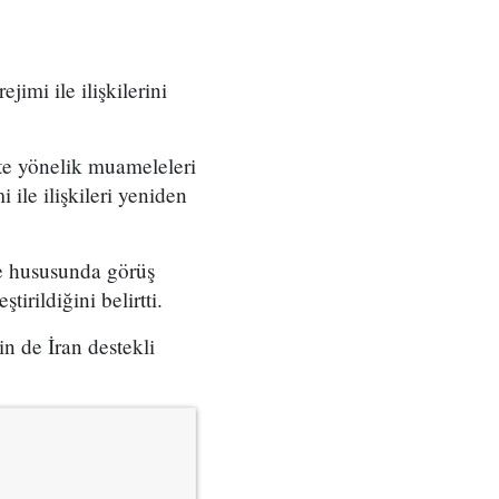
jimi ile ilişkilerini
ete yönelik muameleleri
 ile ilişkileri yeniden
tme hususunda görüş
irildiğini belirtti.
in de İran destekli