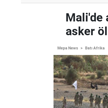
Mali'de 
asker ö
Mepa News
>
Batı Afrika