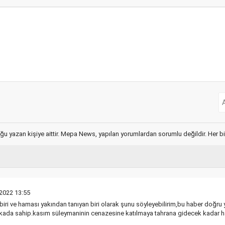
ğu yazan kişiye aittir. Mepa News, yapılan yorumlardan sorumlu değildir. Her bir 
 2022 13:55
ri ve haması yakından tanıyan biri olarak şunu söyleyebilirim,bu haber doğru 
tikada sahip.kasım süleymaninin cenazesine katılmaya tahrana gidecek kadar h