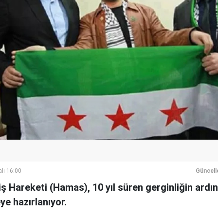
lı 16:00
Güncell
niş Hareketi (Hamas), 10 yıl süren gerginliğin ardı
eye hazırlanıyor.