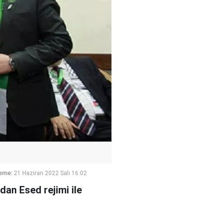
eme:
21 Haziran 2022 Salı 16:02
ndan Esed rejimi ile