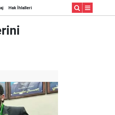
aj
Hak İhlalleri
rini