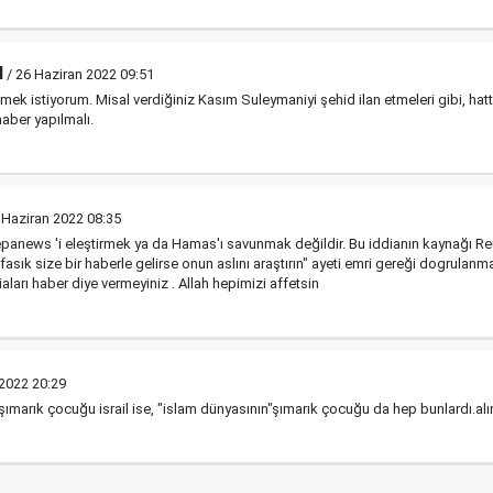
N
/ 26 Haziran 2022 09:51
 istiyorum. Misal verdiğiniz Kasım Suleymaniyi şehid ilan etmeleri gibi, hatta
 haber yapılmalı.
 Haziran 2022 08:35
panews 'i eleştirmek ya da Hamas'ı savunmak değildir. Bu iddianın kaynağı Reute
 fasık size bir haberle gelirse onun aslını araştırın" ayeti emri gereği dogrula
aları haber diye vermeyiniz . Allah hepimizi affetsin
 2022 20:29
 şımarık çocuğu israil ise, "islam dünyasının"şımarık çocuğu da hep bunlardı.alın