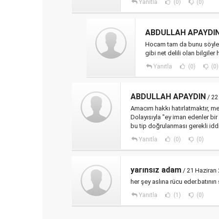
Yanıtla
(0)
(0)
ABDULLAH APAYDI
Hocam tam da bunu söylemek
gibi net delili olan bilgiler
Yanıtla
(0)
(0)
ABDULLAH APAYDIN
/ 22
Amacım hakkı hatırlatmaktır, me
Dolayısıyla "ey iman edenler bir
bu tip doğrulanması gerekli iddi
Yanıtla
(0)
(0)
yarınsız adam
/ 21 Haziran
her şey aslına rücu eder.batının
Yanıtla
(1)
(0)