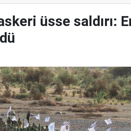
askeri üsse saldırı: 
ldü