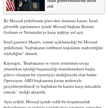
silah gönderdiklerini itiraf
etti
İki Mossad yetkilisinin görevden alınması kararı, İsrail
güvenlik yapılanması içinde Mossad başkanı Roman
Gofman ve Netanyahu'ya karşı tepkiye yol açtı.
İsrail gazetesi Maariv, ismini açıklamadığı bir Mossad
yetkilisinin "başbakanın istihbarat teşkilatını mahvettiğini
söylediğini" aktardı.
Kaynağın, "Başbakanın ve siyasi yönetimin savaşı
yönetirken işlediği başarısızlığı temizlemekten başka
görevi olmayan bir siyasetçiyi atadığınızda olan budur.
Operasyon, ABD başkanının kararı nedeniyle
gerçekleştirilmedi ve başbakan bu karara karşı mücadele
etmedi." dediği aktarıldı.
Aynı yetkili, Mossad içinde ciddi bir hoşnutsuzluk
bulunduğunu ve teşkilat içindeki bazı isimlerin görevden