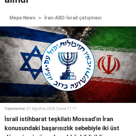
Mepa News
>
İran-ABD-İsrail çatışması
Yayınlanma:
07 Ağustos 2026 Cuma 17:17
İsrail istihbarat teşkilatı Mossad'ın İran
konusundaki başarısızlık sebebiyle iki üst