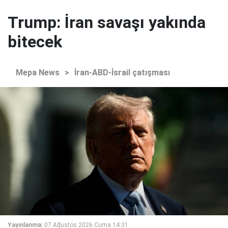
Trump: İran savaşı yakında
bitecek
Mepa News
>
İran-ABD-İsrail çatışması
Yayınlanma:
07 Ağustos 2026 Cuma 14:31