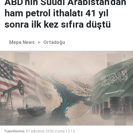
ABD'nin Suudi Arabistan'dan
ham petrol ithalatı 41 yıl
sonra ilk kez sıfıra düştü
Mepa News
>
Ortadoğu
Yayınlanma:
07 Ağustos 2026 Cuma 12:13