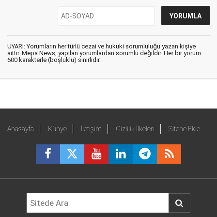
UYARI: Yorumların her türlü cezai ve hukuki sorumluluğu yazan kişiye
aittir. Mepa News, yapılan yorumlardan sorumlu değildir. Her bir yorum
600 karakterle (boşluklu) sınırlıdır.
Anasayfa
Künye
İletişim
Gizlilik İlkeleri
Sitene Ekle