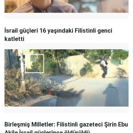
İsrail güçleri 16 yaşındaki Filistinli genci
katletti
Birleşmiş Milletler: Filistinli gazeteci Şirin Ebu
Akile İsrail güçlerince öldürüldü