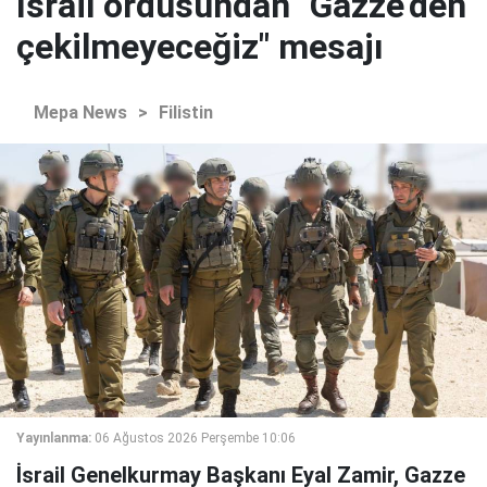
İsrail ordusundan "Gazze'den
çekilmeyeceğiz" mesajı
Mepa News
>
Filistin
Yayınlanma:
06 Ağustos 2026 Perşembe 10:06
İsrail Genelkurmay Başkanı Eyal Zamir, Gazze