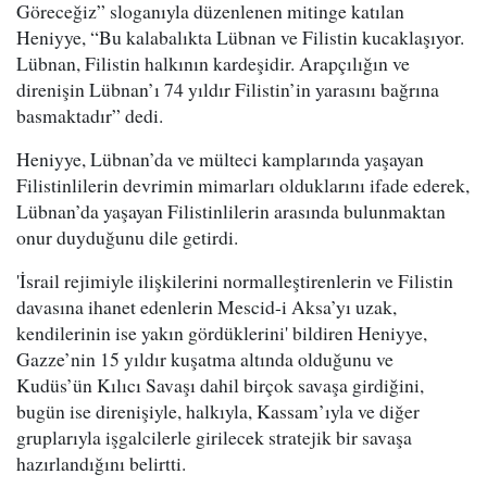
Göreceğiz” sloganıyla düzenlenen mitinge katılan
Heniyye, “Bu kalabalıkta Lübnan ve Filistin kucaklaşıyor.
Lübnan, Filistin halkının kardeşidir. Arapçılığın ve
direnişin Lübnan’ı 74 yıldır Filistin’in yarasını bağrına
basmaktadır” dedi.
Heniyye, Lübnan’da ve mülteci kamplarında yaşayan
Filistinlilerin devrimin mimarları olduklarını ifade ederek,
Lübnan’da yaşayan Filistinlilerin arasında bulunmaktan
onur duyduğunu dile getirdi.
'İsrail rejimiyle ilişkilerini normalleştirenlerin ve Filistin
davasına ihanet edenlerin Mescid-i Aksa’yı uzak,
kendilerinin ise yakın gördüklerini' bildiren Heniyye,
Gazze’nin 15 yıldır kuşatma altında olduğunu ve
Kudüs’ün Kılıcı Savaşı dahil birçok savaşa girdiğini,
bugün ise direnişiyle, halkıyla, Kassam’ıyla ve diğer
gruplarıyla işgalcilerle girilecek stratejik bir savaşa
hazırlandığını belirtti.