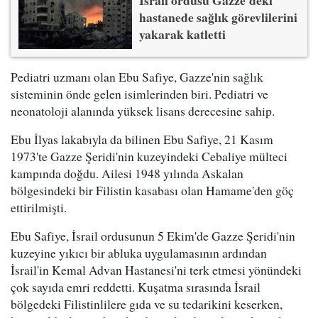
hastanede sağlık görevlilerini
yakarak katletti
Pediatri uzmanı olan Ebu Safiye, Gazze'nin sağlık
sisteminin önde gelen isimlerinden biri. Pediatri ve
neonatoloji alanında yüksek lisans derecesine sahip.
Ebu İlyas lakabıyla da bilinen Ebu Safiye, 21 Kasım
1973'te Gazze Şeridi'nin kuzeyindeki Cebaliye mülteci
kampında doğdu. Ailesi 1948 yılında Askalan
bölgesindeki bir Filistin kasabası olan Hamame'den göç
ettirilmişti.
Ebu Safiye, İsrail ordusunun 5 Ekim'de Gazze Şeridi'nin
kuzeyine yıkıcı bir abluka uygulamasının ardından
İsrail'in Kemal Advan Hastanesi'ni terk etmesi yönündeki
çok sayıda emri reddetti. Kuşatma sırasında İsrail
bölgedeki Filistinlilere gıda ve su tedarikini keserken,