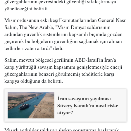
güzergahlarının çevresindeki güvenliği sıkılaştırmaya
yönelteceğini belirtti.
Mısır ordusunun eski keşif komutanlarından General Nasr
Salim, The New Arab'a, "Mısır, Dimyat saldırısının
ardından güvenlik sistemlerini kapsamlı biçimde gözden
geçirerek bu bölgelerin güvenliğini sağlamak için alınan
tedbirleri zaten artırdı" dedi.
Salim, mevcut bölgesel gerilimin ABD-İsrail'in İran'a
karşı yürüttüğü savaşın kapsamını genişletmesiyle enerji
güzergahlarının benzeri görülmemiş tehditlerle karşı
karşıya olduğunu da belirtti.
İran savaşının yayılması
Süveyş Kanalı'nı nasıl riske
atıyor?
Mısırlı yetkililer saldırıya ilişkin soruşturma başlatarak