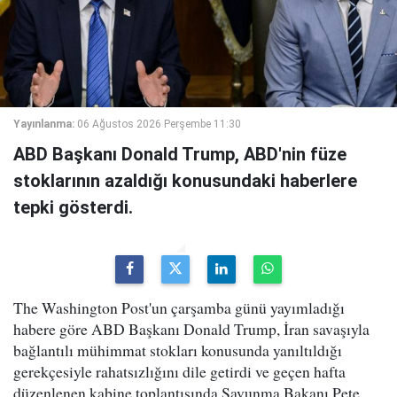
Yayınlanma:
06 Ağustos 2026 Perşembe 11:30
ABD Başkanı Donald Trump, ABD'nin füze
stoklarının azaldığı konusundaki haberlere
tepki gösterdi.
The Washington Post'un çarşamba günü yayımladığı
habere göre ABD Başkanı Donald Trump, İran savaşıyla
bağlantılı mühimmat stokları konusunda yanıltıldığı
gerekçesiyle rahatsızlığını dile getirdi ve geçen hafta
düzenlenen kabine toplantısında Savunma Bakanı Pete