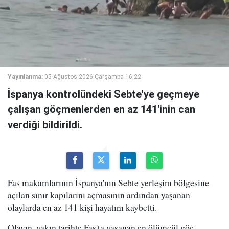
Yayınlanma:
05 Ağustos 2026 Çarşamba 16:22
İspanya kontrolündeki Sebte'ye geçmeye
çalışan göçmenlerden en az 141'inin can
verdiği bildirildi.
Fas makamlarının İspanya'nın Sebte yerleşim bölgesine
açılan sınır kapılarını açmasının ardından yaşanan
olaylarda en az 141 kişi hayatını kaybetti.
Olayın, yakın tarihte Fas'ta yaşanan en ölümcül göç