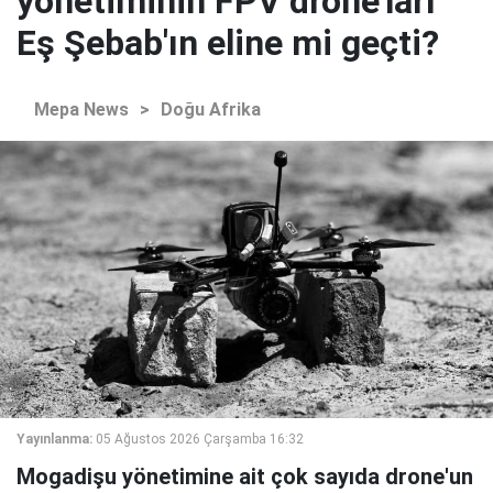
yönetiminin FPV drone'ları
Eş Şebab'ın eline mi geçti?
Mepa News
>
Doğu Afrika
Yayınlanma:
05 Ağustos 2026 Çarşamba 16:32
Mogadişu yönetimine ait çok sayıda drone'un