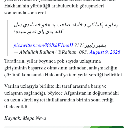
Hakkani'nin yürüttüğü arabuluculuk görüşmeleri
sonucunda sona erdi.
په لویه پکتیا کې د خلیفه صاحب په هڅو څه باندې سل
کلنه بدي پای ته ورسېده!
pic.twitter.com/X0IkkF1maH
بشپړ راپور????
— Abdullah Raihan (@Raihan_093)
August 9, 2026
Tarafların, yıllar boyunca çok sayıda uzlaştırma
girişiminin başarısız olmasının ardından, anlaşmazlığın
çözümü konusunda Hakkani'ye tam yetki verdiği belirtildi.
Varılan uzlaşıyla birlikte iki taraf arasında barış ve
uzlaşının sağlandığı, böylece Afganistan'ın doğusundaki
en uzun süreli aşiret ihtilaflarından birinin sona erdiği
ifade edildi.
Kaynak: Mepa News