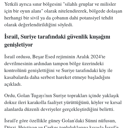
Yetkili ayrıca sınır bölgesini "silahlı gruplar ve milisler
için bir oyun alanı" olarak nitelendirerek, bölgede dolaşan
herhangi bir sivil ya da çobanın dahi potansiyel tehdit
olarak değerlendirildiğini söyledi.
İsrail, Suriye tarafındaki güvenlik kuşağını
genişletiyor
İsrail ordusu, Beşar Esed rejiminin Aralık 2024'te
devrilmesinin ardından tampon bölge üzerindeki
kontrolünü genişlettiğini ve Suriye tarafındaki köy ile
kasabalarda daha serbest hareket etmeye başladığını
açıkladı.
Ordu, Golan Tugayı'nın Suriye toprakları içinde yaklaşık
dokuz ileri karakolla faaliyet yürüttüğünü, köyler ve kırsal
alanlarda düzenli devriyeler gerçekleştirdiğini belirtti.
İsrail'e göre özellikle güney Golan'daki Sünni nüfusun,
Dürzi, Hristiyan ve Çerkes topluluklarına kıyasla İsrail'e