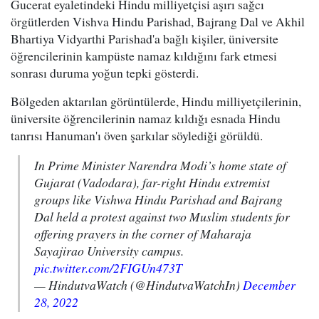
Gucerat eyaletindeki Hindu milliyetçisi aşırı sağcı
örgütlerden
Vishva Hindu Parishad
, Bajrang Dal ve Akhil
Bhartiya Vidyarthi Parishad'a bağlı kişiler, üniversite
öğrencilerinin kampüste namaz kıldığını fark etmesi
sonrası duruma yoğun tepki gösterdi.
Bölgeden aktarılan görüntülerde, Hindu milliyetçilerinin,
üniversite öğrencilerinin namaz kıldığı esnada Hindu
tanrısı Hanuman'ı öven şarkılar söylediği görüldü.
In Prime Minister Narendra Modi’s home state of
Gujarat (Vadodara), far-right Hindu extremist
groups like Vishwa Hindu Parishad and Bajrang
Dal held a protest against two Muslim students for
offering prayers in the corner of Maharaja
Sayajirao University campus.
pic.twitter.com/2FIGUn473T
— HindutvaWatch (@HindutvaWatchIn)
December
28, 2022