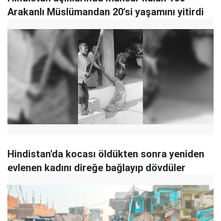
Arakanlı Müslümandan 20'si yaşamını yitirdi
Hindistan'da kocası öldükten sonra yeniden
evlenen kadını direğe bağlayıp dövdüler