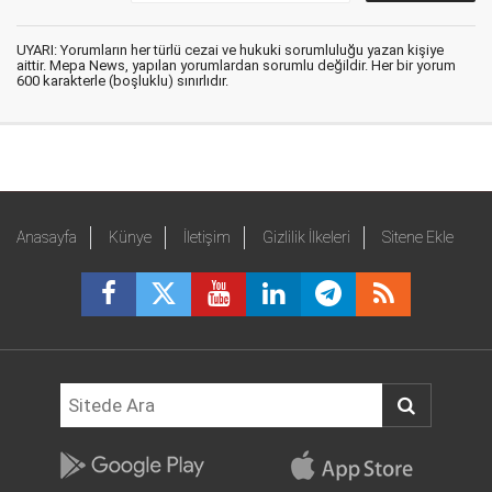
UYARI: Yorumların her türlü cezai ve hukuki sorumluluğu yazan kişiye
aittir. Mepa News, yapılan yorumlardan sorumlu değildir. Her bir yorum
600 karakterle (boşluklu) sınırlıdır.
Anasayfa
Künye
İletişim
Gizlilik İlkeleri
Sitene Ekle