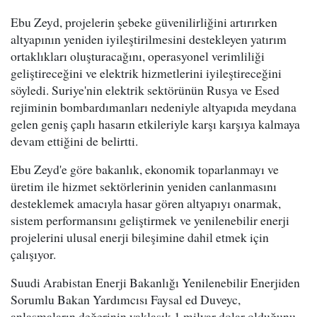
Ebu Zeyd, projelerin şebeke güvenilirliğini artırırken
altyapının yeniden iyileştirilmesini destekleyen yatırım
ortaklıkları oluşturacağını, operasyonel verimliliği
geliştireceğini ve elektrik hizmetlerini iyileştireceğini
söyledi. Suriye'nin elektrik sektörünün Rusya ve Esed
rejiminin bombardımanları nedeniyle altyapıda meydana
gelen geniş çaplı hasarın etkileriyle karşı karşıya kalmaya
devam ettiğini de belirtti.
Ebu Zeyd'e göre bakanlık, ekonomik toparlanmayı ve
üretim ile hizmet sektörlerinin yeniden canlanmasını
desteklemek amacıyla hasar gören altyapıyı onarmak,
sistem performansını geliştirmek ve yenilenebilir enerji
projelerini ulusal enerji bileşimine dahil etmek için
çalışıyor.
Suudi Arabistan Enerji Bakanlığı Yenilenebilir Enerjiden
Sorumlu Bakan Yardımcısı Faysal ed Duveyc,
anlaşmaların değerinin yaklaşık 1 milyar dolar olduğunu