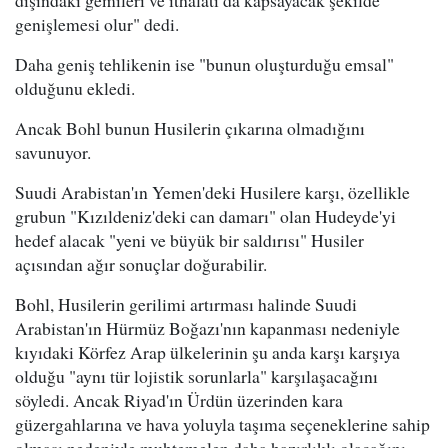
dışındaki gemileri ve ithalatı da kapsayacak şekilde
genişlemesi olur" dedi.
Daha geniş tehlikenin ise "bunun oluşturduğu emsal"
olduğunu ekledi.
Ancak Bohl bunun Husilerin çıkarına olmadığını
savunuyor.
Suudi Arabistan'ın Yemen'deki Husilere karşı, özellikle
grubun "Kızıldeniz'deki can damarı" olan Hudeyde'yi
hedef alacak "yeni ve büyük bir saldırısı" Husiler
açısından ağır sonuçlar doğurabilir.
Bohl, Husilerin gerilimi artırması halinde Suudi
Arabistan'ın Hürmüz Boğazı'nın kapanması nedeniyle
kıyıdaki Körfez Arap ülkelerinin şu anda karşı karşıya
olduğu "aynı tür lojistik sorunlarla" karşılaşacağını
söyledi. Ancak Riyad'ın Ürdün üzerinden kara
güzergahlarına ve hava yoluyla taşıma seçeneklerine sahip