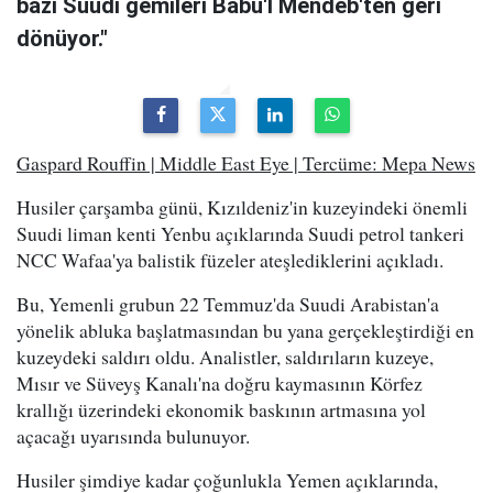
bazı Suudi gemileri Babu'l Mendeb'ten geri
dönüyor."
Gaspard Rouffin | Middle East Eye | Tercüme: Mepa News
Husiler çarşamba günü, Kızıldeniz'in kuzeyindeki önemli
Suudi liman kenti Yenbu açıklarında Suudi petrol tankeri
NCC Wafaa'ya balistik füzeler ateşlediklerini açıkladı.
Bu, Yemenli grubun 22 Temmuz'da Suudi Arabistan'a
yönelik abluka başlatmasından bu yana gerçekleştirdiği en
kuzeydeki saldırı oldu. Analistler, saldırıların kuzeye,
Mısır ve Süveyş Kanalı'na doğru kaymasının Körfez
krallığı üzerindeki ekonomik baskının artmasına yol
açacağı uyarısında bulunuyor.
Husiler şimdiye kadar çoğunlukla Yemen açıklarında,