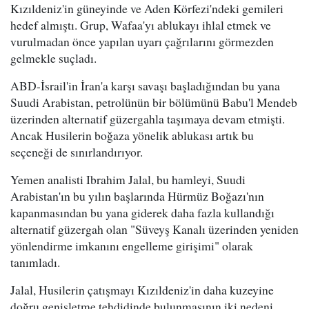
Kızıldeniz'in güneyinde ve Aden Körfezi'ndeki gemileri
hedef almıştı. Grup, Wafaa'yı ablukayı ihlal etmek ve
vurulmadan önce yapılan uyarı çağrılarını görmezden
gelmekle suçladı.
ABD-İsrail'in İran'a karşı savaşı başladığından bu yana
Suudi Arabistan, petrolünün bir bölümünü Babu'l Mendeb
üzerinden alternatif güzergahla taşımaya devam etmişti.
Ancak Husilerin boğaza yönelik ablukası artık bu
seçeneği de sınırlandırıyor.
Yemen analisti Ibrahim Jalal, bu hamleyi, Suudi
Arabistan'ın bu yılın başlarında Hürmüz Boğazı'nın
kapanmasından bu yana giderek daha fazla kullandığı
alternatif güzergah olan "Süveyş Kanalı üzerinden yeniden
yönlendirme imkanını engelleme girişimi" olarak
tanımladı.
Jalal, Husilerin çatışmayı Kızıldeniz'in daha kuzeyine
doğru genişletme tehdidinde bulunmasının iki nedeni