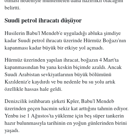
olması nedeniyle muhtemelen daha hazırlıklı olacağını
belirtti.
Suudi petrol ihracatı düşüyor
Husilerin Babu'l Mendeb'e uyguladığı abluka şimdiye
kadar Suudi petrol ihracatı üzerinde Hürmüz Boğazı'nın
kapanması kadar büyük bir etkiye yol açmadı.
Hürmüz üzerinden yapılan ihracat, boğazın 4 Mart'ta
kapanmasından bu yana keskin biçimde azaldı. Ancak
Suudi Arabistan sevkiyatlarının büyük bölümünü
Kızıldeniz'e kaydırdı ve bu nedenle bu su yolu artık
özellikle hassas hale geldi.
Denizcilik istihbaratı şirketi Kpler, Babu'l Mendeb
üzerinden geçen hacmin sekiz kat arttığını tahmin ediyor.
Yenbu ise 1 Ağustos'ta yükleme için beş süper tankerin
hazır bulunmasıyla tarihinin en yoğun günlerinden birini
yaşadı.