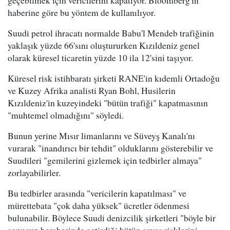
geçebilmek için vericilerini kapatıyor. Bloomberg'in
haberine göre bu yöntem de kullanılıyor.
Suudi petrol ihracatı normalde Babu'l Mendeb trafiğinin
yaklaşık yüzde 66'sını oluştururken Kızıldeniz genel
olarak küresel ticaretin yüzde 10 ila 12'sini taşıyor.
Küresel risk istihbaratı şirketi RANE'in kıdemli Ortadoğu
ve Kuzey Afrika analisti Ryan Bohl, Husilerin
Kızıldeniz'in kuzeyindeki "bütün trafiği" kapatmasının
"muhtemel olmadığını" söyledi.
Bunun yerine Mısır limanlarını ve Süveyş Kanalı'nı
vurarak "inandırıcı bir tehdit" olduklarını gösterebilir ve
Suudileri "gemilerini gizlemek için tedbirler almaya"
zorlayabilirler.
Bu tedbirler arasında "vericilerin kapatılması" ve
mürettebata "çok daha yüksek" ücretler ödenmesi
bulunabilir. Böylece Suudi denizcilik şirketleri "böyle bir