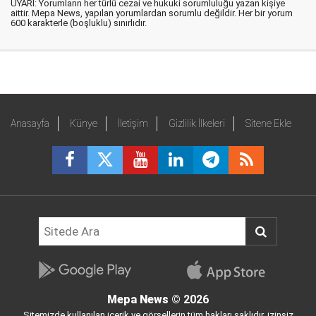
UYARI: Yorumların her türlü cezai ve hukuki sorumluluğu yazan kişiye
aittir. Mepa News, yapılan yorumlardan sorumlu değildir. Her bir yorum
600 karakterle (boşluklu) sınırlıdır.
Anasayfa
Künye
İletişim
Gizlilik İlkeleri
Sitene Ekle
Mepa News
© 2026
Sitemizde kullanılan içerik ve görsellerin tüm hakları saklıdır, izinsiz