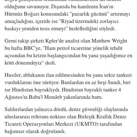
olduğunu savunuyor. Dışarıda bu hamlenin İran'ın
Hürmüz Boğazı konusundaki "pazarlık gücünü" artırmayı
amaçladığını, içeride ise "Riyad üzerindeki zorlayıcı
baskıyı yeniden tesis etmeyi" hedeflediğini söyledi.
Gemi takip şirketi Kpler'de analist olan Matthew Wright
bu hafta BBC'ye, "Ham petrol ticaretine yönelik tehdit
açısından bu krizin başlangıcından bu yana yaşadığımız en
kötü dönemdeyiz" dedi.
Husiler, ablukanın ilan edilmesinden bu yana sekiz tankeri
vurduklarını öne sürüyor. Bunlardan en az beşi Suudi, biri
ise Hindistan bayraklıydı. Hindistan bayraklı tanker 4
Ağustos'ta Babu'l Mendeb yakınlarında battı.
Saldırılardan yalnızca dördü, deniz güvenliği olaylarında
uluslararası referans noktası olan Birleşik Krallık Deniz
Ticareti Operasyonları Merkezi (UKMTO) tarafından
bağımsız olarak doğrulandı.