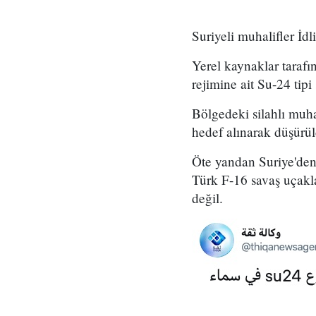
Suriyeli muhalifler İdl
Yerel kaynaklar tarafı
rejimine ait Su-24 tipi
Bölgedeki silahlı muha
hedef alınarak düşürü
Öte yandan Suriye'den 
Türk F-16 savaş uçakl
değil.