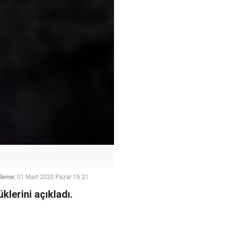
leme:
01 Mart 2020 Pazar 15:21
klerini açıkladı.