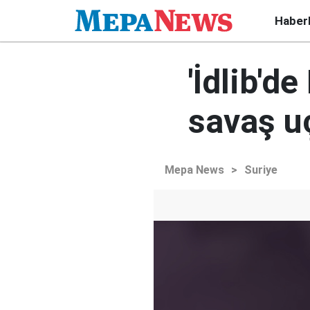
Haber
'İdlib'd
savaş u
Mepa News
>
Suriye