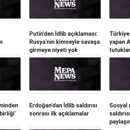
Putin'den İdlib açıklaması:
Türkiye
im
Rusya'nın kimseyle savaşa
yapan A
girmeye niyeti yok
tutukla
iminden
Erdoğan'dan İdlib saldırısı
Sosyal 
irliği'
sonrası ilk açıklamalar
saldırıs
paylaşı