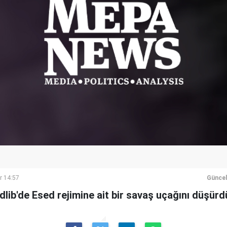
r 14:57
Güncel
İdlib'de Esed rejimine ait bir savaş uçağını düşürdü