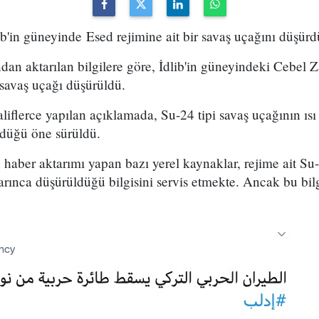
ib'in güneyinde Esed rejimine ait bir savaş uçağını düşürdü
ndan aktarılan bilgilere göre, İdlib'in güneyindeki Cebel
 savaş uçağı düşürüldü.
liflerce yapılan açıklamada, Su-24 tipi savaş uçağının ıs
ldüğü öne sürüldü.
haber aktarımı yapan bazı yerel kaynaklar, rejime ait Su-
arınca düşürüldüğü bilgisini servis etmekte. Ancak bu bi