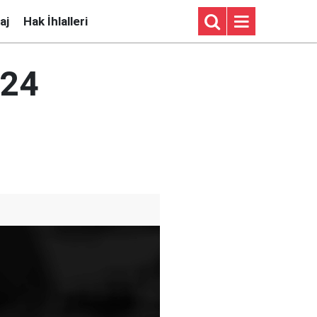
aj
Hak İhlalleri
-24