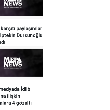
 karşıtı paylaşımlar
lptekin Dursunoğlu
ndı
medyada İdlib
ına ilişkin
mlara 4 gözaltı