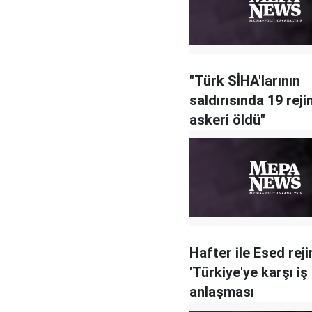
"Türk SİHA'larının
saldırısında 19 rej
askeri öldü"
Hafter ile Esed rej
'Türkiye'ye karşı iş b
anlaşması