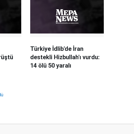
Türkiye İdlib'de İran
rüştü
destekli Hizbullah'ı vurdu:
14 ölü 50 yaralı
dü