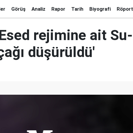
ler
Görüş
Analiz
Rapor
Tarih
Biyografi
Röport
e Esed rejimine ait Su
çağı düşürüldü'