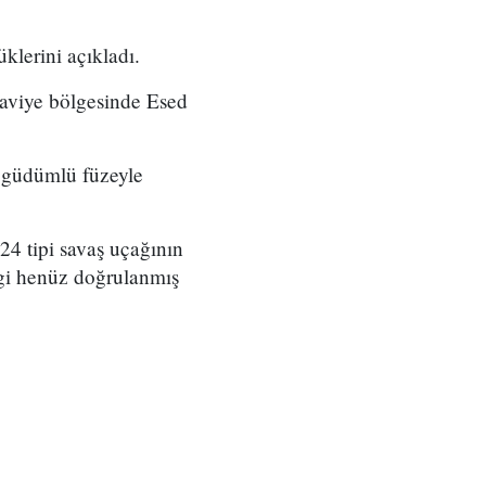
klerini açıkladı.
 Zaviye bölgesinde Esed
ı güdümlü füzeyle
24 tipi savaş uçağının
lgi henüz doğrulanmış