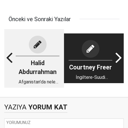
Önceki ve Sonraki Yazılar
Halid
Courtney Freer
Abdurrahman
İngiltere-Suudi
Afganistan’da neler
Arabistan dostluğu
oluyor?
silah ticaretiyle
büyüyor
YAZIYA
YORUM KAT