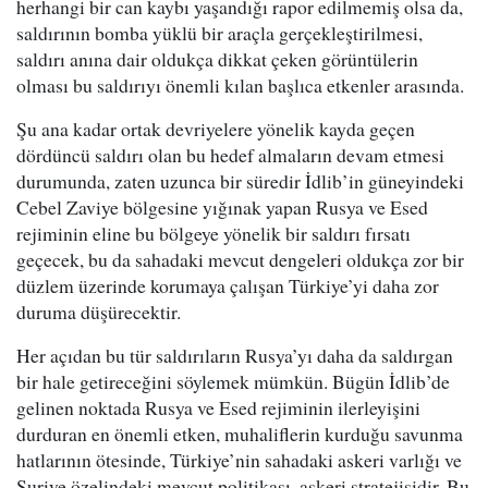
herhangi bir can kaybı yaşandığı rapor edilmemiş olsa da,
saldırının bomba yüklü bir araçla gerçekleştirilmesi,
saldırı anına dair oldukça dikkat çeken görüntülerin
olması bu saldırıyı önemli kılan başlıca etkenler arasında.
Şu ana kadar ortak devriyelere yönelik kayda geçen
dördüncü saldırı olan bu hedef almaların devam etmesi
durumunda, zaten uzunca bir süredir İdlib’in güneyindeki
Cebel Zaviye bölgesine yığınak yapan Rusya ve Esed
rejiminin eline bu bölgeye yönelik bir saldırı fırsatı
geçecek, bu da sahadaki mevcut dengeleri oldukça zor bir
düzlem üzerinde korumaya çalışan Türkiye’yi daha zor
duruma düşürecektir.
Her açıdan bu tür saldırıların Rusya’yı daha da saldırgan
bir hale getireceğini söylemek mümkün. Bügün İdlib’de
gelinen noktada Rusya ve Esed rejiminin ilerleyişini
durduran en önemli etken, muhaliflerin kurduğu savunma
hatlarının ötesinde, Türkiye’nin sahadaki askeri varlığı ve
Suriye özelindeki mevcut politikası, askeri stratejisidir. Bu