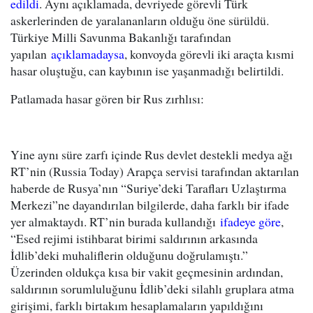
edildi
. Aynı açıklamada, devriyede görevli Türk
askerlerinden de yaralananların olduğu öne sürüldü.
Türkiye Milli Savunma Bakanlığı tarafından
yapılan
açıklamadaysa
, konvoyda görevli iki araçta kısmi
hasar oluştuğu, can kaybının ise yaşanmadığı belirtildi.
Patlamada hasar gören bir Rus zırhlısı:
Yine aynı süre zarfı içinde Rus devlet destekli medya ağı
RT’nin (Russia Today) Arapça servisi tarafından aktarılan
haberde de Rusya’nın “Suriye’deki Tarafları Uzlaştırma
Merkezi”ne dayandırılan bilgilerde, daha farklı bir ifade
yer almaktaydı. RT’nin burada kullandığı
ifadeye göre
,
“Esed rejimi istihbarat birimi saldırının arkasında
İdlib’deki muhaliflerin olduğunu doğrulamıştı.”
Üzerinden oldukça kısa bir vakit geçmesinin ardından,
saldırının sorumluluğunu İdlib’deki silahlı gruplara atma
girişimi, farklı birtakım hesaplamaların yapıldığını