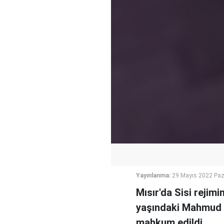
Yayınlanma:
29 Mayıs 2022 Paz
Mısır'da Sisi rejim
yaşındaki Mahmud İz
mahkum edildi.