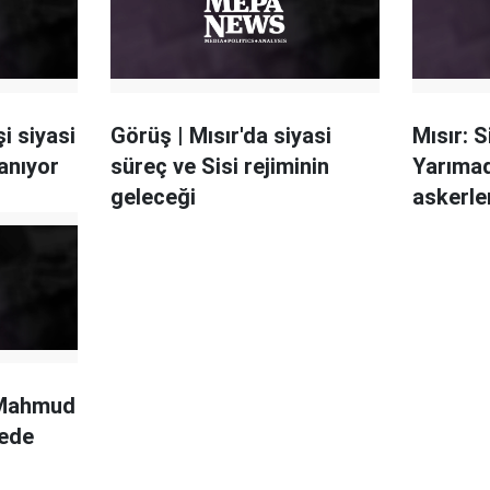
şi siyasi
Görüş | Mısır'da siyasi
Mısır: S
anıyor
süreç ve Sisi rejiminin
Yarıma
geleceği
askerle
i Mahmud
rede