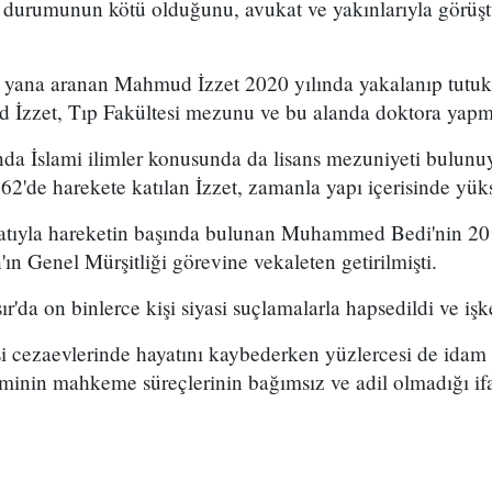
ık durumunun kötü olduğunu, avukat ve yakınlarıyla görüş
 yana aranan Mahmud İzzet 2020 yılında yakalanıp tutuk
zzet, Tıp Fakültesi mezunu ve bu alanda doktora yapmış
da İslami ilimler konusunda da lisans mezuniyeti bulunuy
962'de harekete katılan İzzet, zamanla yapı içerisinde yüks
ıfatıyla hareketin başında bulunan Muhammed Bedi'nin 20
'ın Genel Mürşitliği görevine vekaleten getirilmişti.
'da on binlerce kişi siyasi suçlamalarla hapsedildi ve iş
şi cezaevlerinde hayatını kaybederken yüzlercesi de idam
jiminin mahkeme süreçlerinin bağımsız ve adil olmadığı ifa