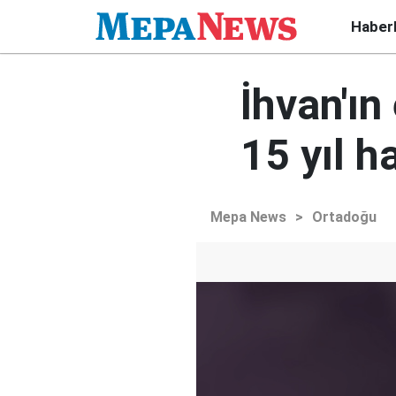
Haber
İhvan'ın
15 yıl h
Mepa News
>
Ortadoğu