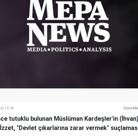
ar 15:40
Güncell
ince tutuklu bulunan Müslüman Kardeşler'in (İhvan) 
zet, "Devlet çıkarlarına zarar vermek" suçlaması