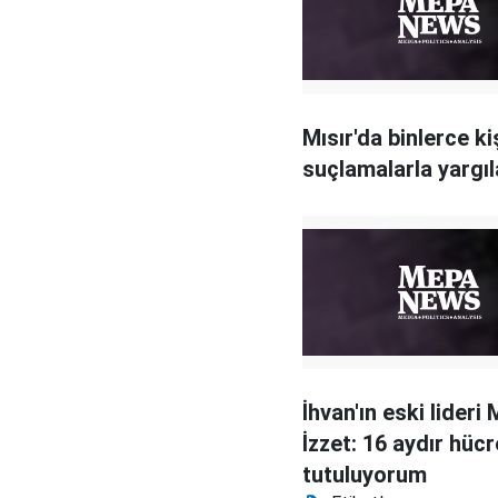
Mısır'da binlerce ki
suçlamalarla yargıl
İhvan'ın eski lider
İzzet: 16 aydır hüc
tutuluyorum