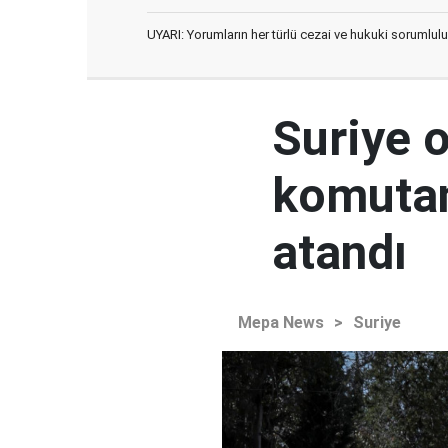
UYARI: Yorumların her türlü cezai ve hukuki sorumlulu
Suriye 
komutan
atandı
Mepa News
>
Suriye