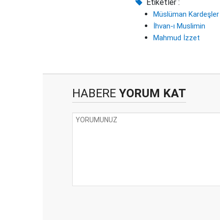
Etiketler :
Müslüman Kardeşler
İhvan-ı Muslimin
Mahmud İzzet
HABERE
YORUM KAT