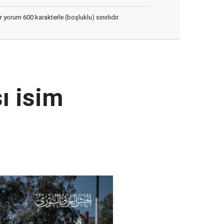
yorum 600 karakterle (boşluklu) sınırlıdır.
ı isim