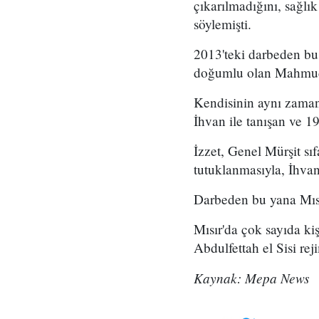
çıkarılmadığını, sağl
söylemişti.
2013'teki darbeden bu
doğumlu olan Mahmud İ
Kendisinin aynı zaman
İhvan ile tanışan ve 1
İzzet, Genel Mürşit s
tutuklanmasıyla, İhvan
Darbeden bu yana Mısır
Mısır'da çok sayıda ki
Abdulfettah el Sisi re
Kaynak: Mepa News