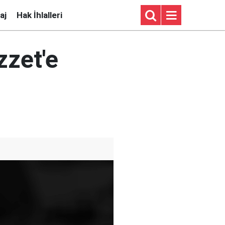
aj
Hak İhlalleri
zzet'e