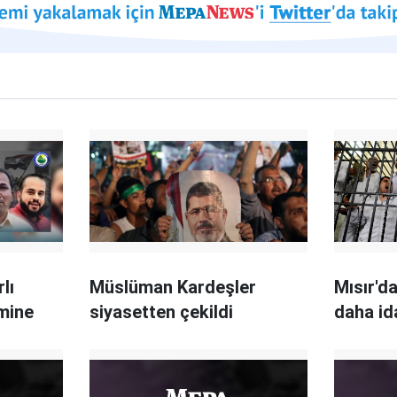
lı
Müslüman Kardeşler
Mısır'd
imine
siyasetten çekildi
daha i