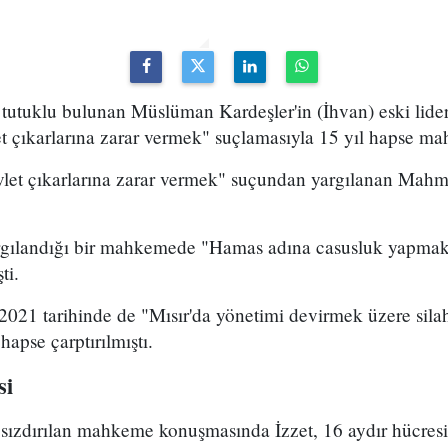
e tutuklu bulunan Müslüman Kardeşler'in (İhvan) eski lide
 çıkarlarına zarar vermek" suçlamasıyla 15 yıl hapse ma
let çıkarlarına zarar vermek" suçundan yargılanan Mahmud
argılandığı bir mahkemede "Hamas adına casusluk yapmak"
ti.
021 tarihinde de "Mısır'da yönetimi devirmek üzere silah
apse çarptırılmıştı.
si
 sızdırılan mahkeme konuşmasında İzzet, 16 aydır hücresi