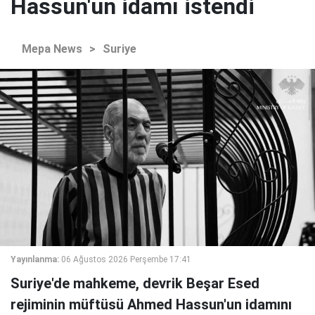
Hassun'un idamı istendi
Mepa News
>
Suriye
Yayınlanma:
06 Ağustos 2026 Perşembe 17:41
Suriye'de mahkeme, devrik Beşar Esed
rejiminin müftüsü Ahmed Hassun'un idamını