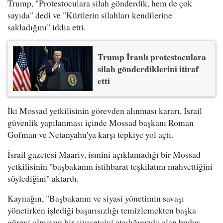
Trump, "Protestoculara silah gönderdik, hem de çok
sayıda" dedi ve "Kürtlerin silahları kendilerine
sakladığını" iddia etti.
Trump İranlı protestoculara
silah gönderdiklerini itiraf
etti
İki Mossad yetkilisinin görevden alınması kararı, İsrail
güvenlik yapılanması içinde Mossad başkanı Roman
Gofman ve Netanyahu'ya karşı tepkiye yol açtı.
İsrail gazetesi Maariv, ismini açıklamadığı bir Mossad
yetkilisinin "başbakanın istihbarat teşkilatını mahvettiğini
söylediğini" aktardı.
Kaynağın, "Başbakanın ve siyasi yönetimin savaşı
yönetirken işlediği başarısızlığı temizlemekten başka
görevi olmayan bir siyasetçiyi atadığınızda olan budur.