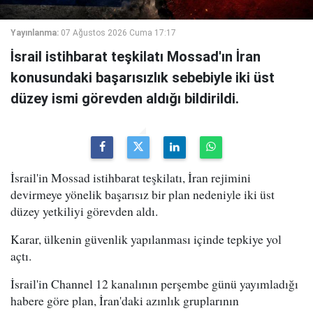
Yayınlanma:
07 Ağustos 2026 Cuma 17:17
İsrail istihbarat teşkilatı Mossad'ın İran
konusundaki başarısızlık sebebiyle iki üst
düzey ismi görevden aldığı bildirildi.
İsrail'in Mossad istihbarat teşkilatı, İran rejimini
devirmeye yönelik başarısız bir plan nedeniyle iki üst
düzey yetkiliyi görevden aldı.
Karar, ülkenin güvenlik yapılanması içinde tepkiye yol
açtı.
İsrail'in Channel 12 kanalının perşembe günü yayımladığı
habere göre plan, İran'daki azınlık gruplarının