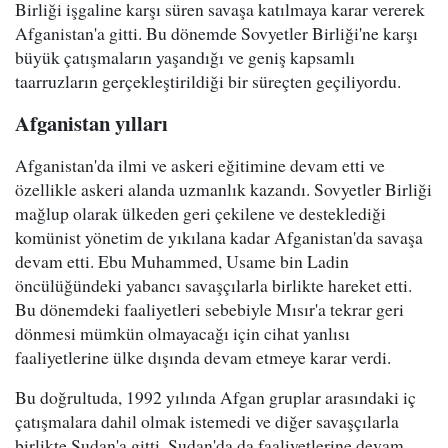
Birliği işgaline karşı süren savaşa katılmaya karar vererek
Afganistan'a gitti. Bu dönemde Sovyetler Birliği'ne karşı
büyük çatışmaların yaşandığı ve geniş kapsamlı
taarruzların gerçekleştirildiği bir süreçten geçiliyordu.
Afganistan yılları
Afganistan'da ilmi ve askeri eğitimine devam etti ve
özellikle askeri alanda uzmanlık kazandı. Sovyetler Birliği
mağlup olarak ülkeden geri çekilene ve desteklediği
komünist yönetim de yıkılana kadar Afganistan'da savaşa
devam etti. Ebu Muhammed, Usame bin Ladin
öncülüğündeki yabancı savaşçılarla birlikte hareket etti.
Bu dönemdeki faaliyetleri sebebiyle Mısır'a tekrar geri
dönmesi mümkün olmayacağı için cihat yanlısı
faaliyetlerine ülke dışında devam etmeye karar verdi.
Bu doğrultuda, 1992 yılında Afgan gruplar arasındaki iç
çatışmalara dahil olmak istemedi ve diğer savaşçılarla
birlikte Sudan'a gitti. Sudan'da da faaliyetlerine devam