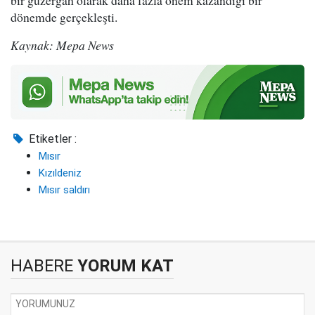
bir güzergah olarak daha fazla önem kazandığı bir
dönemde gerçekleşti.
Kaynak: Mepa News
Etiketler :
Mısır
Kızıldeniz
Mısır saldırı
HABERE
YORUM KAT