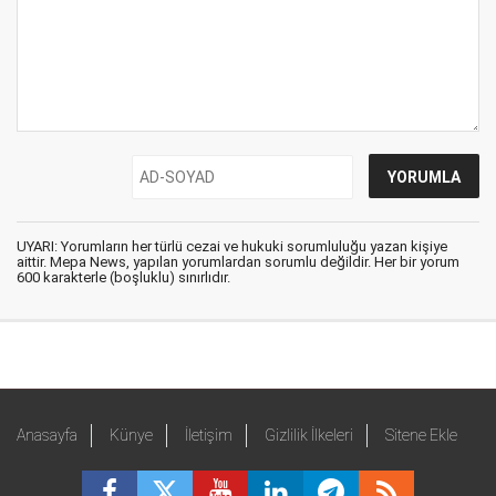
UYARI: Yorumların her türlü cezai ve hukuki sorumluluğu yazan kişiye
aittir. Mepa News, yapılan yorumlardan sorumlu değildir. Her bir yorum
600 karakterle (boşluklu) sınırlıdır.
Anasayfa
Künye
İletişim
Gizlilik İlkeleri
Sitene Ekle