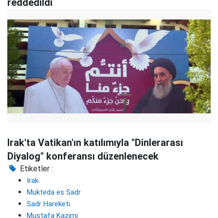
reddedildi
Irak'ta Vatikan'ın katılımıyla "Dinlerarası
Diyalog" konferansı düzenlenecek
Etiketler :
Irak
Mukteda es Sadr
Sadr Hareketi
Mustafa Kazimi