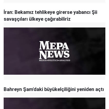
İran: Bekamız tehlikeye girerse yabancı Şii
savaşçıları ülkeye çağırabiliriz
Bahreyn Şam'daki büyükelçiliğini yeniden açtı