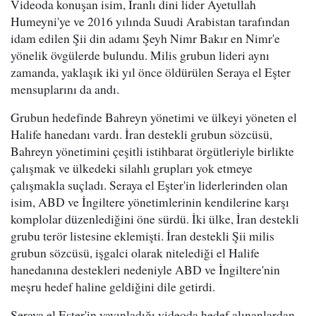
Videoda konuşan isim, İranlı dini lider Ayetullah
Humeyni'ye ve 2016 yılında Suudi Arabistan tarafından
idam edilen Şii din adamı Şeyh Nimr Bakır en Nimr'e
yönelik övgülerde bulundu. Milis grubun lideri aynı
zamanda, yaklaşık iki yıl önce öldürülen Seraya el Eşter
mensuplarını da andı.
Grubun hedefinde Bahreyn yönetimi ve ülkeyi yöneten el
Halife hanedanı vardı. İran destekli grubun sözcüsü,
Bahreyn yönetimini çeşitli istihbarat örgütleriyle birlikte
çalışmak ve ülkedeki silahlı grupları yok etmeye
çalışmakla suçladı. Seraya el Eşter'in liderlerinden olan
isim, ABD ve İngiltere yönetimlerinin kendilerine karşı
komplolar düzenlediğini öne sürdü. İki ülke, İran destekli
grubu terör listesine eklemişti. İran destekli Şii milis
grubun sözcüsü, işgalci olarak nitelediği el Halife
hanedanına destekleri nedeniyle ABD ve İngiltere'nin
meşru hedef haline geldiğini dile getirdi.
Seraya el Eşter'in yayınladığı videoda hedef alınanlardan