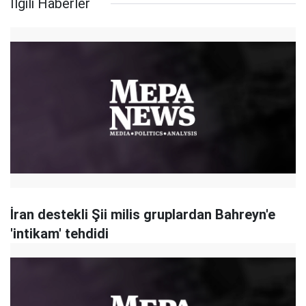
İlgili Haberler
İran destekli Şii milis gruplardan Bahreyn'e
'intikam' tehdidi