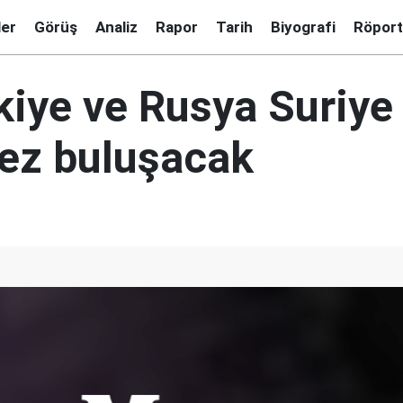
ler
Görüş
Analiz
Rapor
Tarih
Biyografi
Röport
kiye ve Rusya Suriye 
kez buluşacak