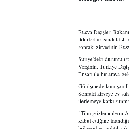
Rusya Dışişleri Bakanı
liderleri arasındaki 4.
sonraki zirvesinin Rusy
Suriye'deki durumu is
Verşinin, Türkiye Dışi
Ensari ile bir araya gel
Görüşmede konuşan Lav
Sonraki zirveye ev sah
ilerlemeye katkı sunma
"Tüm gözlemcilerin Ast
kabul ettiğine inandığı
bölgesel jeopolitik çık