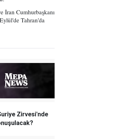
ve İran Cumhurbaşkanı
Eylül'de Tahran'da
Suriye Zirvesi'nde
onuşulacak?