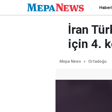
Haber
İran Tür
için 4. 
Mepa News
>
Ortadoğu