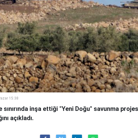
azar 15:38
ye sınırında inşa ettiği "Yeni Doğu" savunma proje
ını açıkladı.