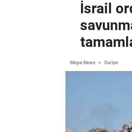
İsrail o
savunma
tamaml
Mepa News
>
Suriye