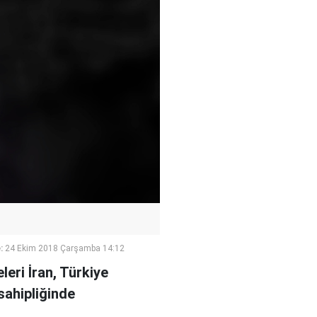
:
24 Ekim 2018 Çarşamba 14:12
eri İran, Türkiye
 sahipliğinde