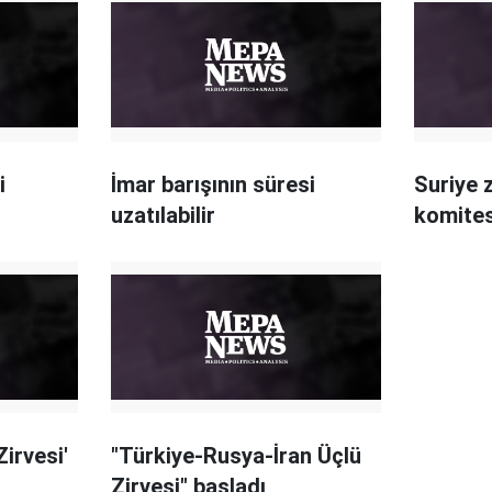
i
İmar barışının süresi
Suriye 
uzatılabilir
komites
Zirvesi'
"Türkiye-Rusya-İran Üçlü
Zirvesi" başladı