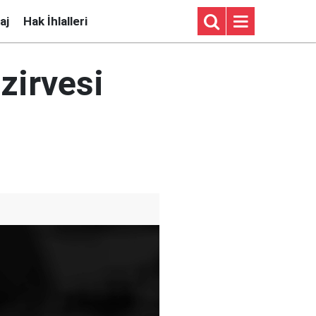
aj
Hak İhlalleri
zirvesi