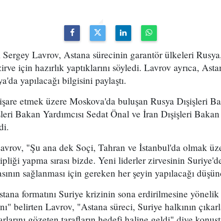
 Sergey Lavrov, Astana sürecinin garantör ülkeleri Rusya,
 zirve için hazırlık yaptıklarını söyledi. Lavrov ayrıca, As
a'da yapılacağı bilgisini paylaştı.
tişare etmek üzere Moskova'da buluşan Rusya Dışişleri B
şleri Bakan Yardımcısı Sedat Önal ve İran Dışişleri Baka
di.
rov, "Şu ana dek Soçi, Tahran ve İstanbul'da olmak üzer
ipliği yapma sırası bizde. Yeni liderler zirvesinin Suriye
sının sağlanması için gereken her şeyin yapılacağı düşün
ana formatını Suriye krizinin sona erdirilmesine yönelik e
nı" belirten Lavrov, "Astana süreci, Suriye halkının çıkarl
arlarını gözeten tarafların hedefi haline geldi" diye konuşt