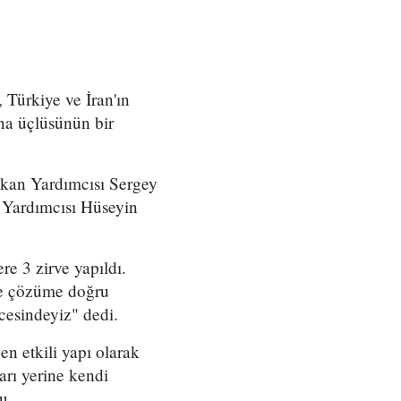
 Türkiye ve İran'ın
tana üçlüsünün bir
akan Yardımcısı Sergey
n Yardımcısı Hüseyin
e 3 zirve yapıldı.
'de çözüme doğru
cesindeyiz" dedi.
n etkili yapı olarak
arı yerine kendi
u.