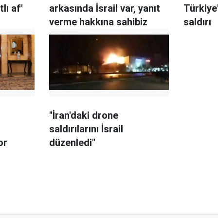
lı af'
arkasında İsrail var, yanıt
Türkiye
verme hakkına sahibiz
saldırı
"İran'daki drone
ı
saldırılarını İsrail
or
düzenledi"