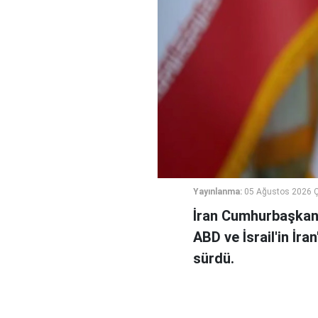
Yayınlanma:
05 Ağustos 2026 
İran Cumhurbaşkanı
ABD ve İsrail'in İra
sürdü.