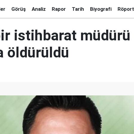
ler
Görüş
Analiz
Rapor
Tarih
Biyografi
Röport
bir istihbarat müdürü 
a öldürüldü