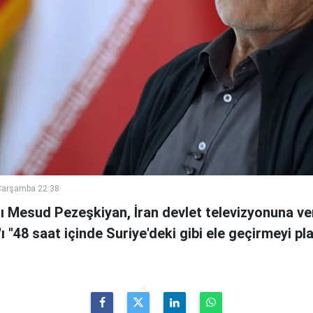
Çarşamba 22:38
 Mesud Pezeşkiyan, İran devlet televizyonuna ve
n'ı "48 saat içinde Suriye'deki gibi ele geçirmeyi pl