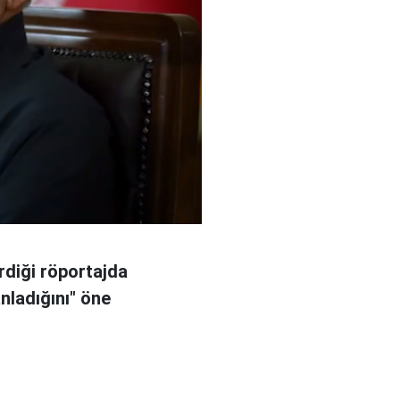
rdiği röportajda
anladığını" öne