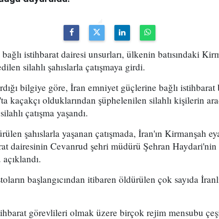
 bağlı istihbarat dairesi unsurları, ülkenin batısındaki Ki
ilen silahlı şahıslarla çatışmaya girdi.
dığı bilgiye göre, İran emniyet güçlerine bağlı istihbarat
'ta kaçakçı olduklarından şüphelenilen silahlı kişilerin ar
 silahlı çatışma yaşandı.
rülen şahıslarla yaşanan çatışmada, İran'ın Kirmanşah ey
arat dairesinin Cevanrud şehri müdürü Şehran Haydari'nin 
 açıklandı.
toların başlangıcından itibaren öldürülen çok sayıda İranlı
ihbarat görevlileri olmak üzere birçok rejim mensubu çeşitl