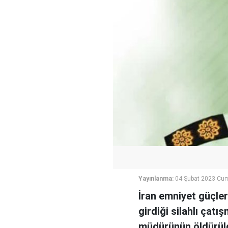
Yayınlanma:
04 Şubat 2023 Cum
İran emniyet güçler
girdiği silahlı çat
müdürünün öldürül