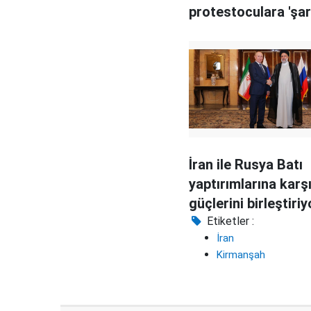
protestoculara 'şart
İran ile Rusya Batı
yaptırımlarına karş
güçlerini birleştiriy
Etiketler :
İran
Kirmanşah