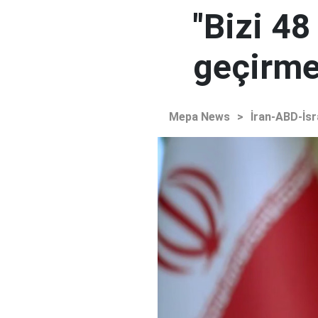
"Bizi 48
geçirmey
Mepa News
>
İran-ABD-İsr