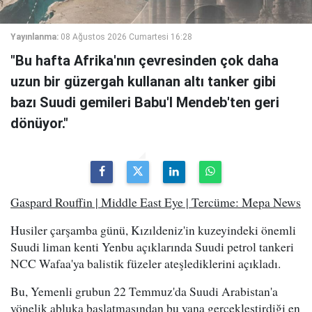
Yayınlanma:
08 Ağustos 2026 Cumartesi 16:28
"Bu hafta Afrika'nın çevresinden çok daha
uzun bir güzergah kullanan altı tanker gibi
bazı Suudi gemileri Babu'l Mendeb'ten geri
dönüyor."
Gaspard Rouffin | Middle East Eye | Tercüme: Mepa News
Husiler çarşamba günü, Kızıldeniz'in kuzeyindeki önemli
Suudi liman kenti Yenbu açıklarında Suudi petrol tankeri
NCC Wafaa'ya balistik füzeler ateşlediklerini açıkladı.
Bu, Yemenli grubun 22 Temmuz'da Suudi Arabistan'a
yönelik abluka başlatmasından bu yana gerçekleştirdiği en