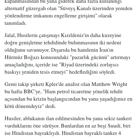
kapanmasından bu yana giderek daha fazla kullandığı
alternatif güzergah olan "Süveyş Kanalı üzerinden yeniden
yönlendirme imkanını engelleme girişimi" olarak
tanımladı.
Jalal, Husilerin çatışmayı Kızıldeniz'in daha kuzeyine
doğru genişletme tehdidinde bulunmasının iki nedeni
olduğunu savunuyor. Dışarıda bu hamlenin İran'ın
Hürmüz Boğazı konusundaki "pazarlık gücünü" artırmayı
amaçladığını, içeride ise "Riyad üzerindeki zorlayıcı
baskıyı yeniden tesis etmeyi" hedeflediğini söyledi.
Gemi takip şirketi Kpler'de analist olan Matthew Wright
bu hafta BBC'ye, "Ham petrol ticaretine yönelik tehdit
açısından bu krizin başlangıcından bu yana yaşadığımız en
kötü dönemdeyiz" dedi.
Husiler, ablukanın ilan edilmesinden bu yana sekiz tankeri
vurduklarını öne sürüyor. Bunlardan en az beşi Suudi, biri
ise Hindistan bayraklıydı. Hindistan bayraklı tanker 4