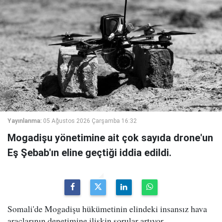
Yayınlanma:
05 Ağustos 2026 Çarşamba 16:32
Mogadişu yönetimine ait çok sayıda drone'un
Eş Şebab'ın eline geçtiği iddia edildi.
Somali'de Mogadişu hükümetinin elindeki insansız hava
araçlarının denetimine ilişkin sorular artıyor.