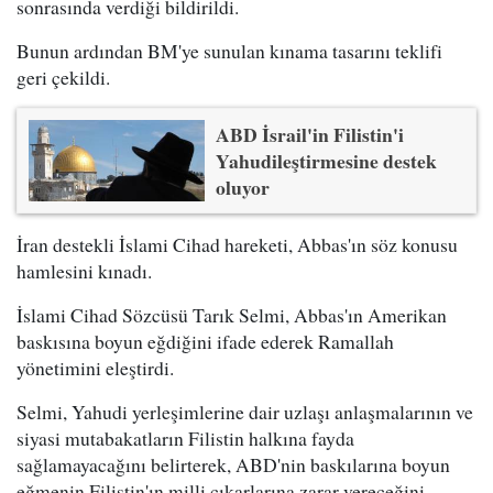
sonrasında verdiği bildirildi.
Bunun ardından BM'ye sunulan kınama tasarını teklifi
geri çekildi.
ABD İsrail'in Filistin'i
Yahudileştirmesine destek
oluyor
İran destekli İslami Cihad hareketi, Abbas'ın söz konusu
hamlesini kınadı.
İslami Cihad Sözcüsü Tarık Selmi, Abbas'ın Amerikan
baskısına boyun eğdiğini ifade ederek Ramallah
yönetimini eleştirdi.
Selmi, Yahudi yerleşimlerine dair uzlaşı anlaşmalarının ve
siyasi mutabakatların Filistin halkına fayda
sağlamayacağını belirterek, ABD'nin baskılarına boyun
eğmenin Filistin'ın milli çıkarlarına zarar vereceğini